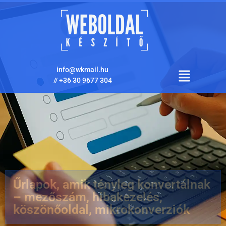
info@wkmail.hu
//
+36 30 9677 304
Űrlapok, amik tényleg konvertálnak
– mezőszám, hibakezelés,
köszönőoldal, mikrokonverziók