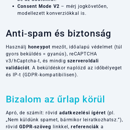
Consent Mode V2
– mérj jogkövetően,
modellezett konverziókkal is.
Anti‑spam és biztonság
Használj
honeypot
mezőt, időalapú védelmet (túl
gyors beküldés = gyanús), reCAPTCHA
v3/hCaptcha‑t, és mindig
szerveroldali
validációt
. A beküldéskor naplózd az időbélyeget
és IP‑t (GDPR‑kompatibilisen).
Bizalom az űrlap körül
Apró, de számít: rövid
adatkezelési ígéret
(pl.
„Nem küldünk spamet, bármikor leiratkozhatsz.”),
rövid
GDPR‑szöveg
linkkel,
referenciák
a