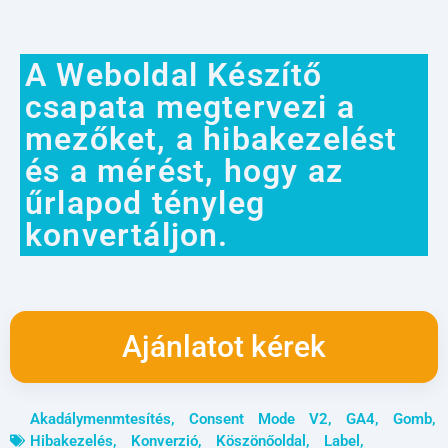
A Weboldal Készítő
csapata megtervezi a
mezőket, a hibakezelést
és a mérést, hogy az
űrlapod tényleg
konvertáljon.
Ajánlatot kérek
Akadálymenmtesítés
,
Consent Mode V2
,
GA4
,
Gomb
,
Hibakezelés
,
Konverzió
,
Köszönőoldal
,
Label
,