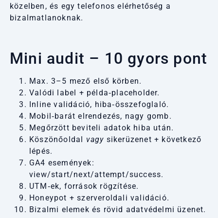
közelben, és egy telefonos elérhetőség a
bizalmatlanoknak.
Mini audit – 10 gyors pont
Max. 3–5 mező első körben.
Valódi label + példa‑placeholder.
Inline validáció, hiba‑összefoglaló.
Mobil‑barát elrendezés, nagy gomb.
Megőrzött beviteli adatok hiba után.
Köszönőoldal
vagy
sikerüzenet + következő
lépés.
GA4 események:
view/start/next/attempt/success.
UTM‑ek, források rögzítése.
Honeypot + szerveroldali validáció.
Bizalmi elemek és rövid adatvédelmi üzenet.