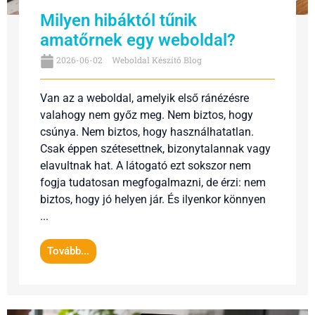
Milyen hibáktól tűnik
amatőrnek egy weboldal?
2026-06-02
Weboldal Készítő Blog
Van az a weboldal, amelyik első ránézésre
valahogy nem győz meg. Nem biztos, hogy
csúnya. Nem biztos, hogy használhatatlan.
Csak éppen szétesettnek, bizonytalannak vagy
elavultnak hat. A látogató ezt sokszor nem
fogja tudatosan megfogalmazni, de érzi: nem
biztos, hogy jó helyen jár. És ilyenkor könnyen
...
Tovább...