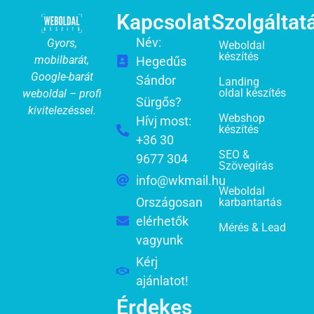
Kapcsolat
Szolgáltat
Név:
Gyors,
Weboldal
készítés
mobilbarát,
Hegedűs
Google-barát
Sándor
Landing
oldal készítés
weboldal – profi
Sürgős?
kivitelezéssel.
Webshop
Hívj most:
készítés
+36 30
SEO &
9677 304
Szövegírás
info@wkmail.hu
Weboldal
Országosan
karbantartás
elérhetők
Mérés & Lead
vagyunk
Kérj
ajánlatot!
Érdekes