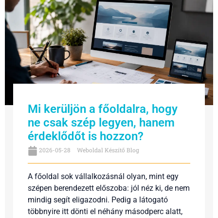
Mi kerüljön a főoldalra, hogy
ne csak szép legyen, hanem
érdeklődőt is hozzon?
2026-05-28
Weboldal Készítő Blog
A főoldal sok vállalkozásnál olyan, mint egy
szépen berendezett előszoba: jól néz ki, de nem
mindig segít eligazodni. Pedig a látogató
többnyire itt dönti el néhány másodperc alatt,