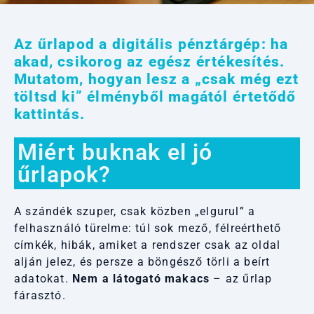
Az űrlapod a digitális pénztárgép: ha
akad, csikorog az egész értékesítés.
Mutatom, hogyan lesz a „csak még ezt
töltsd ki” élményből magától értetődő
kattintás.
Miért buknak el jó
űrlapok?
A szándék szuper, csak közben „elgurul” a
felhasználó türelme: túl sok mező, félreérthető
címkék, hibák, amiket a rendszer csak az oldal
alján jelez, és persze a böngésző törli a beírt
adatokat.
Nem a látogató makacs
– az űrlap
fárasztó.