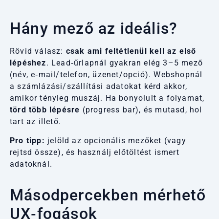
Hány mező az ideális?
Rövid válasz:
csak ami feltétlenül kell az első
lépéshez
. Lead‑űrlapnál gyakran elég 3–5 mező
(név, e‑mail/telefon, üzenet/opció). Webshopnál
a számlázási/szállítási adatokat kérd akkor,
amikor tényleg muszáj. Ha bonyolult a folyamat,
törd több lépésre
(progress bar), és mutasd, hol
tart az illető.
Pro tipp:
jelöld az opcionális mezőket (vagy
rejtsd össze), és használj előtöltést ismert
adatoknál.
Másodpercekben mérhető
UX‑fogások