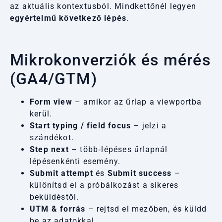
az aktuális kontextusból. Mindkettőnél legyen
egyértelmű következő lépés
.
Mikrokonverziók és mérés
(GA4/GTM)
Form view
– amikor az űrlap a viewportba
kerül.
Start typing / field focus
– jelzi a
szándékot.
Step next
– több‑lépéses űrlapnál
lépésenkénti esemény.
Submit attempt
és
Submit success
–
különítsd el a próbálkozást a sikeres
beküldéstől.
UTM & forrás
– rejtsd el mezőben, és küldd
be az adatokkal.