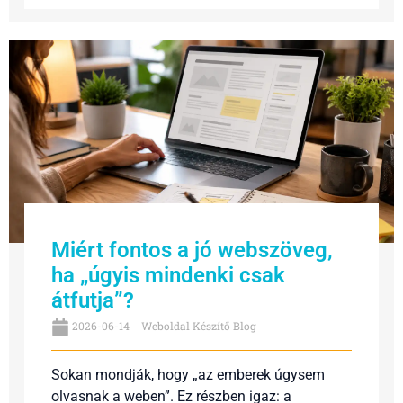
Miért fontos a jó webszöveg,
ha „úgyis mindenki csak
átfutja”?
2026-06-14
Weboldal Készítő Blog
Sokan mondják, hogy „az emberek úgysem
olvasnak a weben”. Ez részben igaz: a