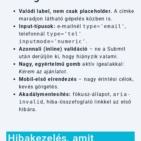
Valódi label, nem csak placeholder.
A címke
maradjon látható gépelés közben is.
Input‑típusok:
e‑mailnél
type='email'
,
telefonnál
type='tel'
inputmode='numeric'
.
Azonnali (inline) validáció
– ne a Submit
után derüljön ki, hogy hiányzik valami.
Nagy, egyértelmű gomb
aktív igealakkal:
Kérem az ajánlatot
.
Mobil‑első elrendezés
– nagy érintési célok,
kevés görgetés.
Akadálymentesítés:
fókusz‑állapot,
aria-
invalid
, hiba‑összefoglaló linkkel az első
hibára.
Hibakezelés, amit