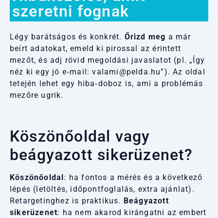
szeretni fognak
Légy barátságos és konkrét.
Őrizd meg
a már
beírt adatokat, emeld ki pirossal az érintett
mezőt, és adj rövid megoldási javaslatot (pl. „Így
néz ki egy jó e‑mail: valami@pelda.hu”). Az oldal
tetején lehet egy hiba‑doboz is, ami a problémás
mezőre ugrik.
Köszönőoldal vagy
beágyazott sikerüzenet?
Köszönőoldal
: ha fontos a mérés és a következő
lépés (letöltés, időpontfoglalás, extra ajánlat).
Retargetinghez is praktikus.
Beágyazott
sikerüzenet
: ha nem akarod kirángatni az embert