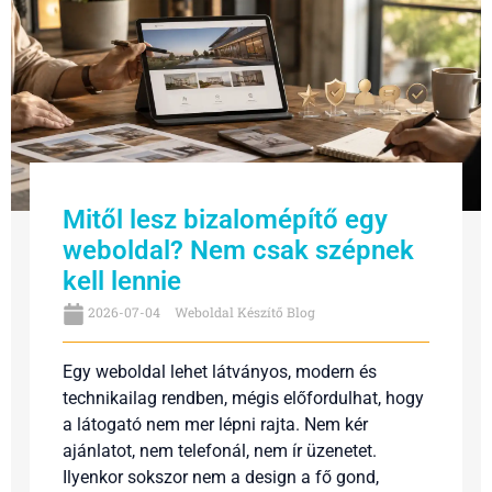
Mitől lesz bizalomépítő egy
weboldal? Nem csak szépnek
kell lennie
2026-07-04
Weboldal Készítő Blog
Egy weboldal lehet látványos, modern és
technikailag rendben, mégis előfordulhat, hogy
a látogató nem mer lépni rajta. Nem kér
ajánlatot, nem telefonál, nem ír üzenetet.
Ilyenkor sokszor nem a design a fő gond,