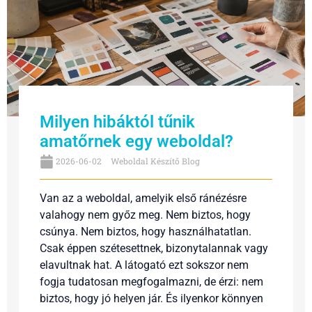
Milyen hibáktól tűnik
amatőrnek egy weboldal?
2026-06-02
Weboldal Készítő Blog
Van az a weboldal, amelyik első ránézésre
valahogy nem győz meg. Nem biztos, hogy
csúnya. Nem biztos, hogy használhatatlan.
Csak éppen szétesettnek, bizonytalannak vagy
elavultnak hat. A látogató ezt sokszor nem
fogja tudatosan megfogalmazni, de érzi: nem
biztos, hogy jó helyen jár. És ilyenkor könnyen