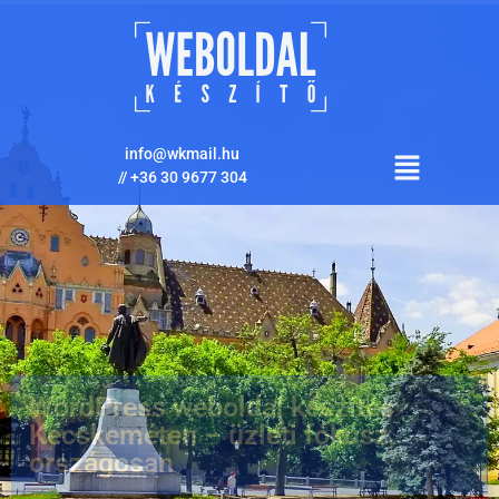
info@wkmail.hu
//
+36 30 9677 304
WordPress weboldal készítés
Kecskeméten – üzleti fókusz,
országosan