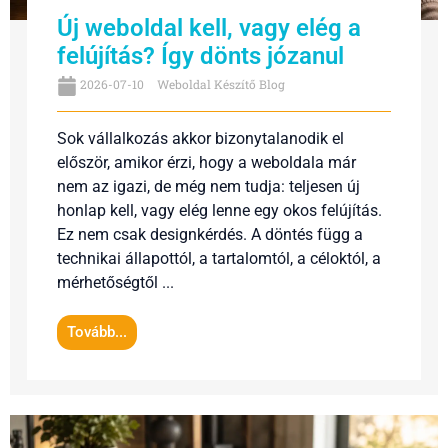
Új weboldal kell, vagy elég a
felújítás? Így dönts józanul
2026-07-10
Weboldal Készítő Blog
Sok vállalkozás akkor bizonytalanodik el
először, amikor érzi, hogy a weboldala már
nem az igazi, de még nem tudja: teljesen új
honlap kell, vagy elég lenne egy okos felújítás.
Ez nem csak designkérdés. A döntés függ a
technikai állapottól, a tartalomtól, a céloktól, a
mérhetőségtől ...
Tovább...