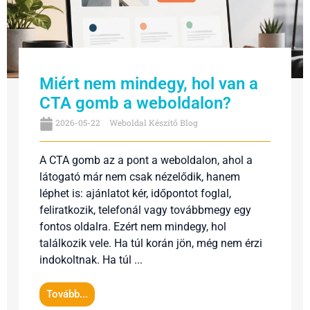
Miért nem mindegy, hol van a
CTA gomb a weboldalon?
2026-05-22
Weboldal Készítő Blog
A CTA gomb az a pont a weboldalon, ahol a
látogató már nem csak nézelődik, hanem
léphet is: ajánlatot kér, időpontot foglal,
feliratkozik, telefonál vagy továbbmegy egy
fontos oldalra. Ezért nem mindegy, hol
találkozik vele. Ha túl korán jön, még nem érzi
indokoltnak. Ha túl ...
Tovább...