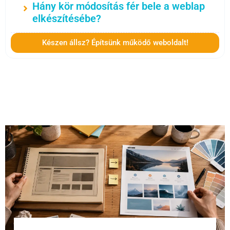
Hány kör módosítás fér bele a weblap
elkészítésébe?
Készen állsz? Építsünk működő weboldalt!