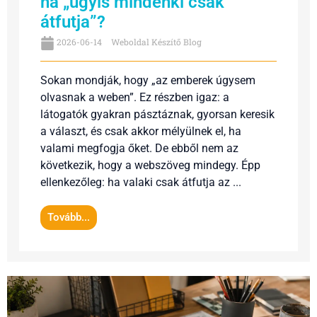
ha „úgyis mindenki csak
átfutja”?
2026-06-14
Weboldal Készítő Blog
Sokan mondják, hogy „az emberek úgysem
olvasnak a weben”. Ez részben igaz: a
látogatók gyakran pásztáznak, gyorsan keresik
a választ, és csak akkor mélyülnek el, ha
valami megfogja őket. De ebből nem az
következik, hogy a webszöveg mindegy. Épp
ellenkezőleg: ha valaki csak átfutja az ...
Tovább...