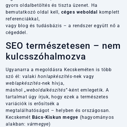
gyors oldalbetöltés és tiszta üzenet. Ha
bemutatkozó oldal kell,
céges weboldal
komplett
referenciákkal,
vagy blog és tudásbázis – a rendszer együtt nő a
cégeddel.
SEO természetesen – nem
kulcsszóhalmozva
Ugyanarra a megoldásra Kecskeméten is több
szó él: valaki
honlapkészítés
-nek vagy
weblapkészítés
-nek hívja,
máshol „
weboldalkészítés
”-ként emlegetik. A
tartalmat úgy írjuk, hogy ezek a természetes
variációk is erősítsék a
megtalálhatóságot – helyben és országosan.
Kecskemét
Bács-Kiskun megye
(hagyományos
alakban:
vármegye
)