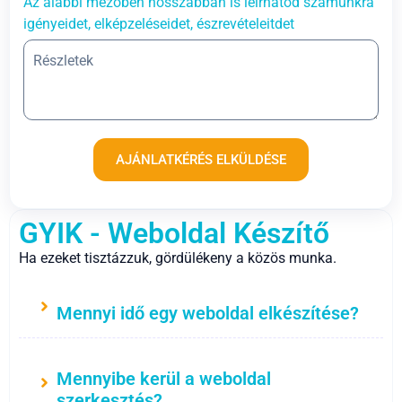
Az alábbi mezőben hosszabban is leírhatod számunkra
igényeidet, elképzeléseidet, észrevételeitdet
AJÁNLATKÉRÉS ELKÜLDÉSE
GYIK - Weboldal Készítő
Ha ezeket tisztázzuk, gördülékeny a közös munka.
Mennyi idő egy weboldal elkészítése?
Mennyibe kerül a weboldal
szerkesztés?