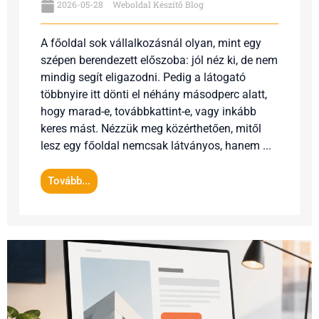
2026-05-28
Weboldal Készítő Blog
A főoldal sok vállalkozásnál olyan, mint egy
szépen berendezett előszoba: jól néz ki, de nem
mindig segít eligazodni. Pedig a látogató
többnyire itt dönti el néhány másodperc alatt,
hogy marad-e, továbbkattint-e, vagy inkább
keres mást. Nézzük meg közérthetően, mitől
lesz egy főoldal nemcsak látványos, hanem ...
Tovább...