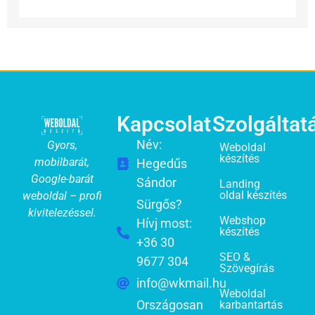
Kapcsolat
Szolgáltat
Név:
Gyors,
Weboldal
készítés
mobilbarát,
Hegedűs
Google-barát
Sándor
Landing
oldal készítés
weboldal – profi
Sürgős?
kivitelezéssel.
Webshop
Hívj most:
készítés
+36 30
SEO &
9677 304
Szövegírás
info@wkmail.hu
Weboldal
Országosan
karbantartás