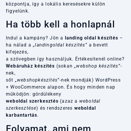
központja, így a lokális keresésekre külön
figyelünk.
Ha több kell a honlapnál
Indul a kampány? Jön a
landing oldal készítés
–
ha nálad a „
landingoldal készítés
” a bevett
kifejezés,
a szövegben így használjuk. Értékesítenél online?
Webáruház készítés
(sokan „
webshop készítés
”-
nek,
sőt „
webshopkészítés
”-nek mondják) WordPress
+ WooCommerce alapon. És hogy minden nap
működjön: gördülékeny
weboldal szerkesztés
(azaz a
weboldal
szerkesztése
) és rendszeres
weboldal
karbantartás
.
Folyamat, ami nem