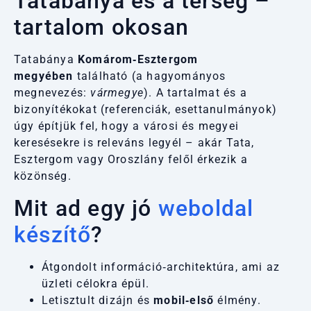
Tatabánya és a térség –
tartalom okosan
Tatabánya
Komárom‑Esztergom
megyében
található (a hagyományos
megnevezés:
vármegye
). A tartalmat és a
bizonyítékokat (referenciák, esettanulmányok)
úgy építjük fel, hogy a városi és megyei
keresésekre is releváns legyél – akár Tata,
Esztergom vagy Oroszlány felől érkezik a
közönség.
Mit ad egy jó
weboldal
készítő
?
Átgondolt információ‑architektúra, ami az
üzleti célokra épül.
Letisztult dizájn és
mobil‑első
élmény.