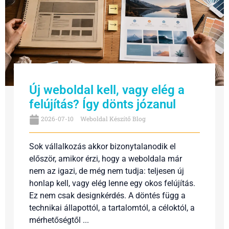
Új weboldal kell, vagy elég a
felújítás? Így dönts józanul
2026-07-10
Weboldal Készítő Blog
Sok vállalkozás akkor bizonytalanodik el
először, amikor érzi, hogy a weboldala már
nem az igazi, de még nem tudja: teljesen új
honlap kell, vagy elég lenne egy okos felújítás.
Ez nem csak designkérdés. A döntés függ a
technikai állapottól, a tartalomtól, a céloktól, a
mérhetőségtől ...