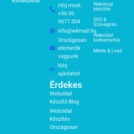
kivitelezéssel.
Webshop
Hívj most:
készítés
+36 30
SEO &
9677 304
Szövegírás
info@wkmail.hu
Weboldal
Országosan
karbantartás
elérhetők
Mérés & Lead
vagyunk
Kérj
ajánlatot!
Érdekes
Weboldal
Készítő Blog
Weboldal
Készítés
Országosan