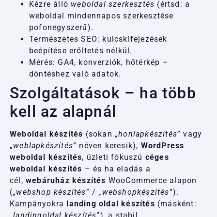
Kézre álló
weboldal szerkesztés
(értsd: a
weboldal mindennapos szerkesztése
pofonegyszerű).
Természetes SEO: kulcskifejezések
beépítése erőltetés nélkül.
Mérés: GA4, konverziók, hőtérkép –
döntéshez való adatok.
Szolgáltatások – ha több
kell az alapnál
Weboldal készítés
(sokan „
honlapkészítés
” vagy
„
weblapkészítés
” néven keresik),
WordPress
weboldal készítés
, üzleti fókuszú
céges
weboldal készítés
– és ha eladás a
cél,
webáruház készítés
WooCommerce alapon
(„
webshop készítés
” / „
webshopkészítés
”).
Kampányokra
landing oldal készítés
(másként:
„
landingoldal készítés
”), a stabil