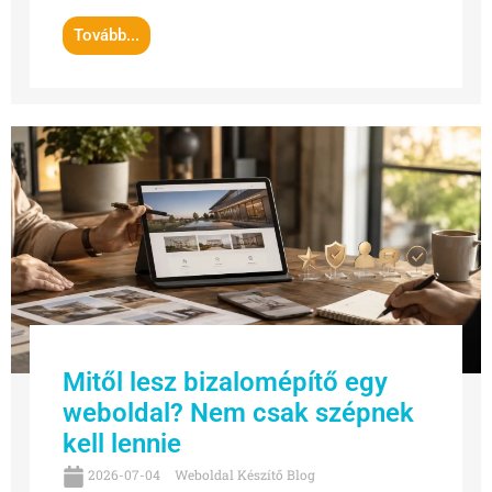
Tovább...
Mitől lesz bizalomépítő egy
weboldal? Nem csak szépnek
kell lennie
2026-07-04
Weboldal Készítő Blog