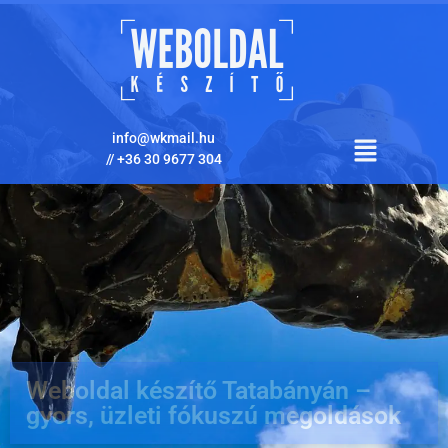
info@wkmail.hu
//
+36 30 9677 304
Weboldal készítő Tatabányán –
gyors, üzleti fókuszú megoldások