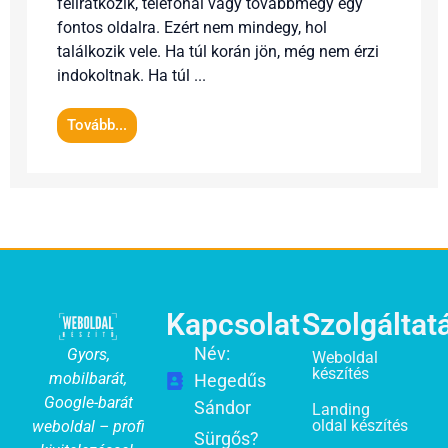
feliratkozik, telefonál vagy továbbmegy egy
fontos oldalra. Ezért nem mindegy, hol
találkozik vele. Ha túl korán jön, még nem érzi
indokoltnak. Ha túl ...
Tovább...
Kapcsolat
Szolgáltat
Név:
Gyors,
Weboldal
készítés
mobilbarát,
Hegedűs
Google-barát
Sándor
Landing
oldal készítés
weboldal – profi
Sürgős?