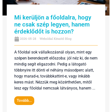
Mi kerüljön a főoldalra, hogy
ne csak szép legyen, hanem
érdeklődőt is hozzon?
2026-05-28
Weboldal Készítő Blog
A főoldal sok vállalkozásnál olyan, mint egy
szépen berendezett előszoba: jól néz ki, de nem
mindig segít eligazodni. Pedig a látogató
többnyire itt dönti el néhány másodperc alatt,
hogy marad-e, továbbkattint-e, vagy inkább
keres mást. Nézzük meg közérthetően, mitől
lesz egy főoldal nemcsak látványos, hanem ...
Tovább...