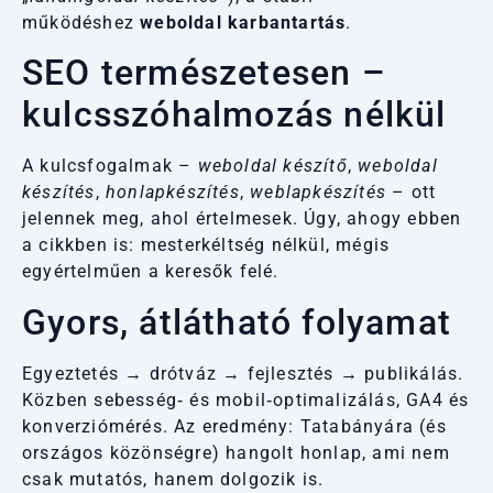
működéshez
weboldal karbantartás
.
SEO természetesen –
kulcsszóhalmozás nélkül
A kulcsfogalmak –
weboldal készítő
,
weboldal
készítés
,
honlapkészítés
,
weblapkészítés
– ott
jelennek meg, ahol értelmesek. Úgy, ahogy ebben
a cikkben is: mesterkéltség nélkül, mégis
egyértelműen a keresők felé.
Gyors, átlátható folyamat
Egyeztetés → drótváz → fejlesztés → publikálás.
Közben sebesség‑ és mobil‑optimalizálás, GA4 és
konverziómérés. Az eredmény: Tatabányára (és
országos közönségre) hangolt honlap, ami nem
csak mutatós, hanem dolgozik is.