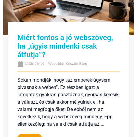
Miért fontos a jó webszöveg,
ha „úgyis mindenki csak
átfutja”?
2026-06-14
Weboldal Készítő Blog
Sokan mondják, hogy „az emberek úgysem
olvasnak a weben”. Ez részben igaz: a
látogatók gyakran pásztáznak, gyorsan keresik
a választ, és csak akkor mélyülnek el, ha
valami megfogja őket. De ebből nem az
következik, hogy a webszöveg mindegy. Épp
ellenkezőleg: ha valaki csak átfutja az ...