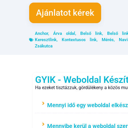
Ajánlatot kérek
Anchor
,
Árva oldal
,
Belső link
,
Belső lin
Keresztlink
,
Kontextusos link
,
Mérés
,
Navi
Zsákutca
GYIK - Weboldal Készí
Ha ezeket tisztázzuk, gördülékeny a közös mu
Mennyi idő egy weboldal elkész
Mennyibe kerül a weboldal sze