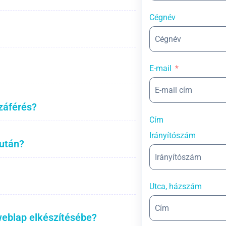
Cégnév
E-mail
záférés?
Cím
Irányítószám
 után?
Utca, házszám
weblap elkészítésébe?