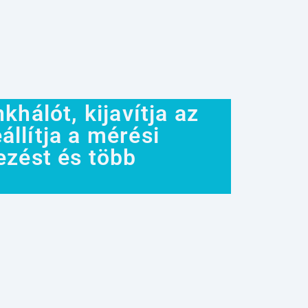
khálót, kijavítja az
llítja a mérési
ezést és több