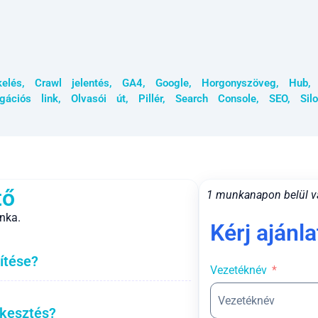
kelés
,
Crawl jelentés
,
GA4
,
Google
,
Horgonyszöveg
,
Hub
gációs link
,
Olvasói út
,
Pillér
,
Search Console
,
SEO
,
Silo
tő
1 munkanapon belül v
nka.
Kérj ajánla
ítése?
Vezetéknév
rkesztés?