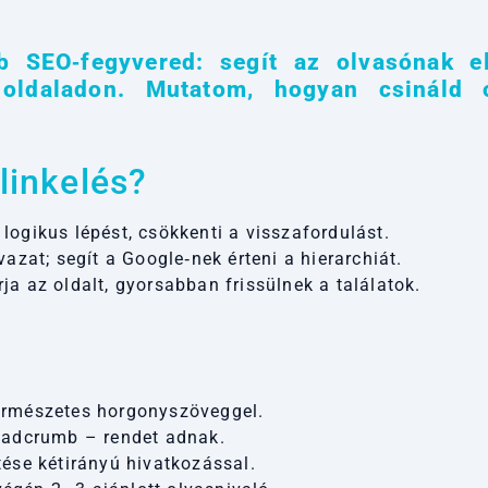
b SEO‑fegyvered: segít az olvasónak e
oldaladon. Mutatom, hogyan csináld 
 linkelés?
ogikus lépést, csökkenti a visszafordulást.
azat; segít a Google‑nek érteni a hierarchiát.
a az oldalt, gyorsabban frissülnek a találatok.
ermészetes horgonyszöveggel.
eadcrumb – rendet adnak.
ése kétirányú hivatkozással.