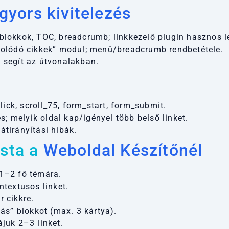
yors kivitelezés
lokkok, TOC, breadcrumb; linkkezelő plugin hasznos l
olódó cikkek” modul; menü/breadcrumb rendbetétele.
segít az útvonalakban.
lick, scroll_75, form_start, form_submit.
és; melyik oldal kap/igényel több belső linket.
 átirányítási hibák.
ista a
Weboldal Készítőnél
t 1–2 fő témára.
textusos linket.
r cikkre.
ás” blokkot (max. 3 kártya).
ájuk 2–3 linket.