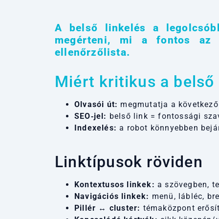
A belső linkelés a legolcsób
megérteni, mi a fontos az 
ellenőrzőlista.
Miért kritikus a belső
Olvasói út:
megmutatja a következő l
SEO‑jel:
belső link = fontossági szav
Indexelés:
a robot könnyebben bejárj
Linktípusok röviden
Kontextusos linkek:
a szövegben, t
Navigációs linkek:
menü, lábléc, br
Pillér ↔ cluster:
témaközpont erősít