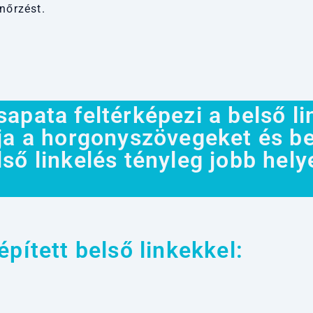
nőrzést.
pata feltérképezi a belső lin
ja a horgonyszövegeket és beá
ső linkelés tényleg jobb hely
.
pített belső linkekkel: