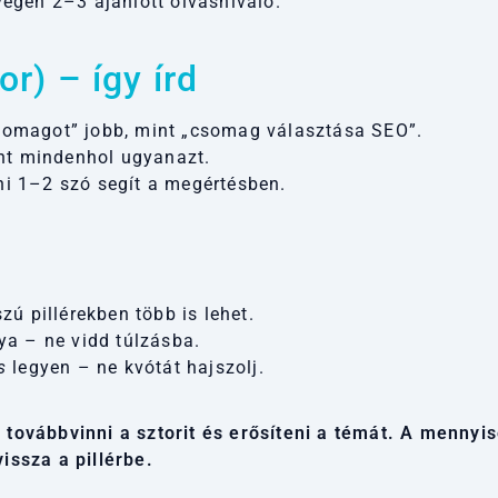
égén 2–3 ajánlott olvasnivaló.
r) – így írd
omagot” jobb, mint „csomag választása SEO”.
nt mindenhol ugyanazt.
áni 1–2 szó segít a megértésben.
ú pillérekben több is lehet.
ya – ne vidd túlzásba.
s
legyen – ne kvótát hajszolj.
továbbvinni a sztorit és erősíteni a témát. A mennyisé
issza a pillérbe.