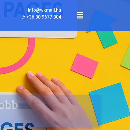
info@wkmail.hu
//
+36 30 9677 304
jobb