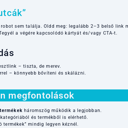
utcák”
robot sem találja. Oldd meg: legalább 2–3 belső link 
Tegyél a végére kapcsolódó kártyát és/vagy CTA‑t.
odás
ztlink – tiszta, de merev.
rel – könnyebb bővíteni és skálázni.
ön megfontolások
 termékek
háromszög működik a legjobban.
kategóriából és termékből is elérhető.
 termékek” mindig legyen kéznél.