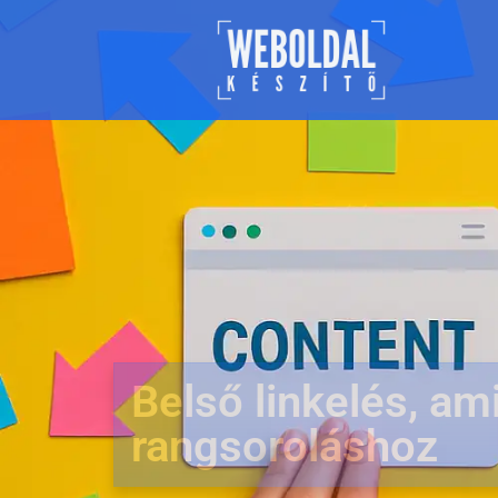
Belső linkelés, am
rangsoroláshoz