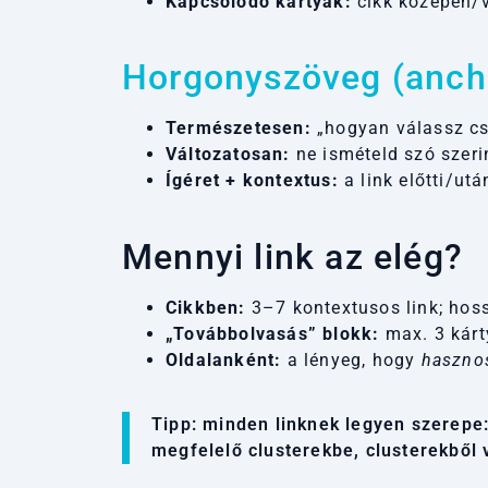
Kapcsolódó kártyák:
cikk közepén/v
Horgonyszöveg (ancho
Természetesen:
„hogyan válassz cs
Változatosan:
ne ismételd szó szeri
Ígéret + kontextus:
a link előtti/ut
Mennyi link az elég?
Cikkben:
3–7 kontextusos link; hossz
„Továbbolvasás” blokk:
max. 3 kárt
Oldalanként:
a lényeg, hogy
haszno
Tipp: minden linknek legyen szerepe: 
megfelelő clusterekbe, clusterekből v