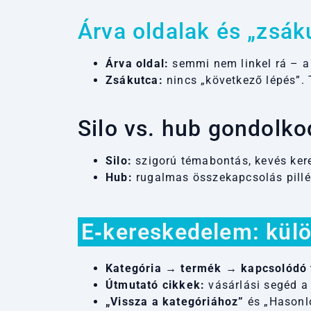
Árva oldalak és „zsák
Árva oldal:
semmi nem linkel rá – a 
Zsákutca:
nincs „következő lépés”. 
Silo vs. hub gondolk
Silo:
szigorú témabontás, kevés keres
Hub:
rugalmas összekapcsolás pillér
E‑kereskedelem: kül
Kategória → termék → kapcsolódó
Útmutató cikkek:
vásárlási segéd a 
„Vissza a kategóriához”
és „Hasonló