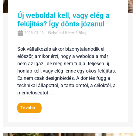
Új weboldal kell, vagy elég a
felújítás? Így dönts józanul
2026-07-10
Weboldal Készítő Blog
Sok vállalkozás akkor bizonytalanodik el
először, amikor érzi, hogy a weboldala már
nem az igazi, de még nem tudja: teljesen új
honlap kell, vagy elég lenne egy okos felújítás.
Ez nem csak designkérdés. A döntés függ a
technikai állapottól, a tartalomtól, a céloktól, a
mérhetőségtől ...
Tovább...