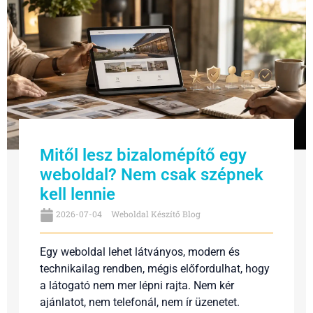
Mitől lesz bizalomépítő egy
weboldal? Nem csak szépnek
kell lennie
2026-07-04
Weboldal Készítő Blog
Egy weboldal lehet látványos, modern és
technikailag rendben, mégis előfordulhat, hogy
a látogató nem mer lépni rajta. Nem kér
ajánlatot, nem telefonál, nem ír üzenetet.