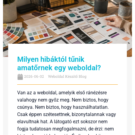
Milyen hibáktól tűnik
amatőrnek egy weboldal?
2026-06-02
Weboldal Készítő Blog
Van az a weboldal, amelyik első ránézésre
valahogy nem győz meg. Nem biztos, hogy
csúnya. Nem biztos, hogy használhatatlan.
Csak éppen szétesettnek, bizonytalannak vagy
elavultnak hat. A látogató ezt sokszor nem
fogja tudatosan megfogalmazni, de érzi: nem