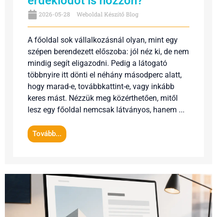
érdeklődőt is hozzon?
2026-05-28
Weboldal Készítő Blog
A főoldal sok vállalkozásnál olyan, mint egy
szépen berendezett előszoba: jól néz ki, de nem
mindig segít eligazodni. Pedig a látogató
többnyire itt dönti el néhány másodperc alatt,
hogy marad-e, továbbkattint-e, vagy inkább
keres mást. Nézzük meg közérthetően, mitől
lesz egy főoldal nemcsak látványos, hanem ...
Tovább...