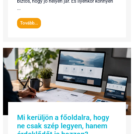
biztos, hogy jó helyen jár. És ilyenkor könnyen
...
Tovább...
Mi kerüljön a főoldalra, hogy
ne csak szép legyen, hanem