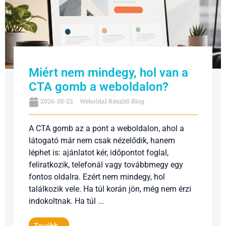
Miért nem mindegy, hol van a
CTA gomb a weboldalon?
2026-05-22
Weboldal Készítő Blog
A CTA gomb az a pont a weboldalon, ahol a
látogató már nem csak nézelődik, hanem
léphet is: ajánlatot kér, időpontot foglal,
feliratkozik, telefonál vagy továbbmegy egy
fontos oldalra. Ezért nem mindegy, hol
találkozik vele. Ha túl korán jön, még nem érzi
indokoltnak. Ha túl ...
Tovább...