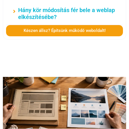
Hány kör módosítás fér bele a weblap
elkészítésébe?
Készen állsz? Építsünk működő weboldalt!