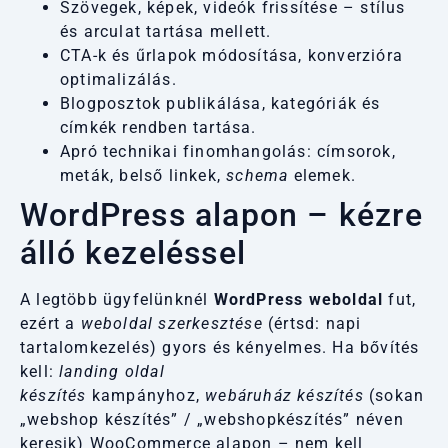
Szövegek, képek, videók frissítése – stílus
és arculat tartása mellett.
CTA-k és űrlapok módosítása, konverzióra
optimalizálás.
Blogposztok
publikálása, kategóriák és
címkék rendben tartása.
Apró technikai finomhangolás: címsorok,
meták, belső linkek,
schema
elemek.
WordPress alapon – kézre
álló kezeléssel
A legtöbb ügyfelünknél
WordPress weboldal
fut,
ezért a
weboldal szerkesztése
(értsd: napi
tartalomkezelés) gyors és kényelmes. Ha bővítés
kell:
landing oldal
készítés
kampányhoz,
webáruház készítés
(sokan
„
webshop készítés
” / „webshopkészítés” néven
keresik) WooCommerce alapon – nem kell