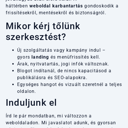
háttérben
weboldal karbantartás
gondoskodik a
frissítésekről, mentésekről és biztonságról.
Mikor kérj tőlünk
szerkesztést?
Új
szolgáltatás
vagy kampány indul –
gyors
landing
és menüfrissítés kell.
Árak, nyitvatartás, jogi infók változnak.
Blogot indítanál, de nincs kapacitásod a
publikálásra és SEO-alapokra.
Egységes hangot és vizuált szeretnél a teljes
oldalon.
Induljunk el
Írd le pár mondatban, mi változzon a
weboldaladon. Mi javaslatot adunk, és gyorsan