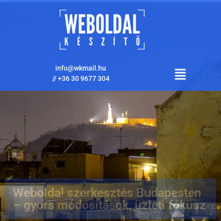
info@wkmail.hu
//
+36 30 9677 304
Weboldal szerkesztés Budapesten
– gyors módosítások, üzleti fókusz