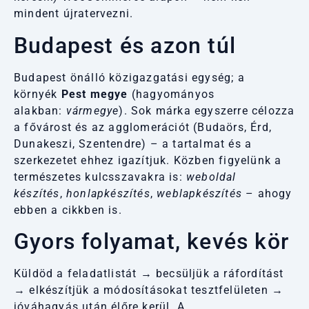
mindent újratervezni.
Budapest és azon túl
Budapest önálló közigazgatási egység; a
környék
Pest megye
(hagyományos
alakban:
vármegye
). Sok márka egyszerre célozza
a fővárost és az agglomerációt (Budaörs, Érd,
Dunakeszi, Szentendre) – a tartalmat és a
szerkezetet ehhez igazítjuk. Közben figyelünk a
természetes kulcsszavakra is:
weboldal
készítés
,
honlapkészítés
,
weblapkészítés
– ahogy
ebben a cikkben is.
Gyors folyamat, kevés kör
Küldöd a feladatlistát → becsüljük a ráfordítást
→ elkészítjük a módosításokat tesztfelületen →
jóváhagyás után élőre kerül. A