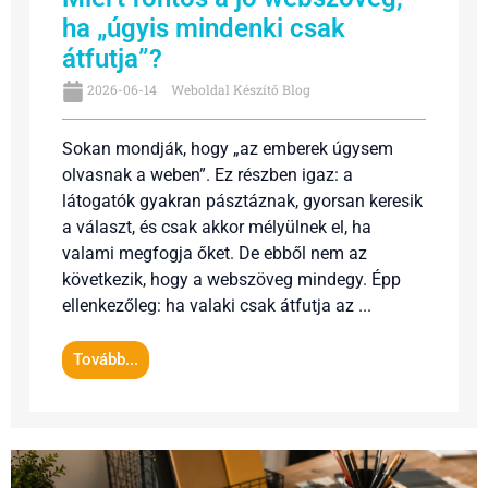
ha „úgyis mindenki csak
átfutja”?
2026-06-14
Weboldal Készítő Blog
Sokan mondják, hogy „az emberek úgysem
olvasnak a weben”. Ez részben igaz: a
látogatók gyakran pásztáznak, gyorsan keresik
a választ, és csak akkor mélyülnek el, ha
valami megfogja őket. De ebből nem az
következik, hogy a webszöveg mindegy. Épp
ellenkezőleg: ha valaki csak átfutja az ...
Tovább...