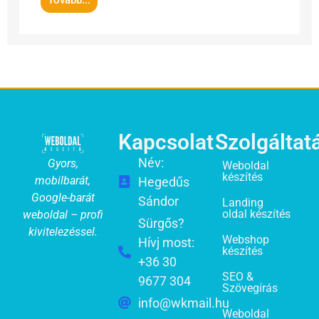
Kapcsolat
Szolgáltat
Név:
Gyors,
Weboldal
készítés
mobilbarát,
Hegedűs
Google-barát
Sándor
Landing
oldal készítés
weboldal – profi
Sürgős?
kivitelezéssel.
Webshop
Hívj most:
készítés
+36 30
SEO &
9677 304
Szövegírás
info@wkmail.hu
Weboldal