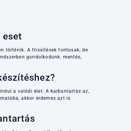
 eset
 történik. A frissítések fontosak, de
 rendszerben gondolkodunk: mentés,
készítéshez?
indul a valódi élet. A karbantartás az,
matába, akkor érdemes azt is
antartás