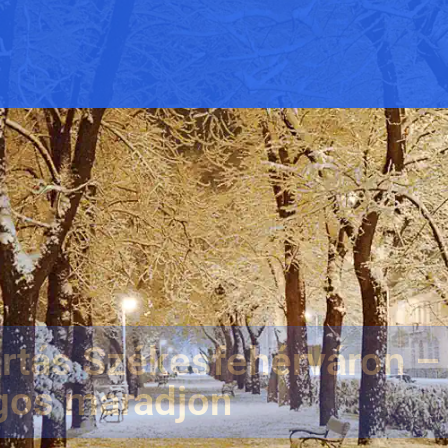
rtás Székesfehérváron –
gos maradjon