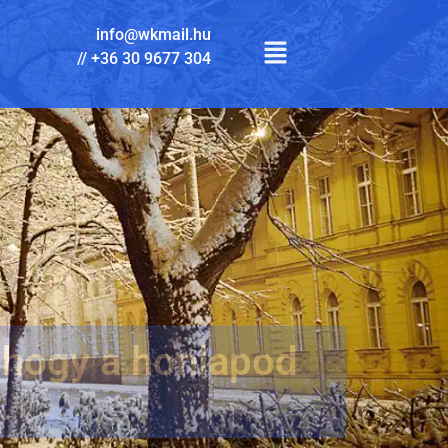
info@wkmail.hu
//
+36 30 9677 304
 hogy a honlapod