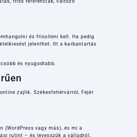
ás, friss referenciák, változó
mhangolni és frissíteni kell. Ha pedig
telkiesést jelenthet. Itt a karbantartás
olcsóbb és nyugodtabb.
erűen
nline zajlik. Székesfehérvárról, Fejér
an (WordPress vagy más), és mi a
ási rutint – és levesszük a válladról.