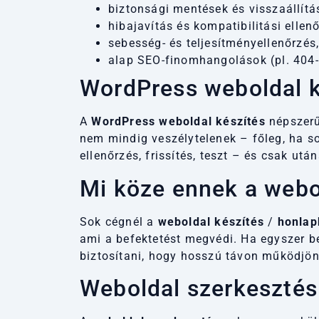
biztonsági mentések és visszaállítá
hibajavítás és kompatibilitási ellen
sebesség- és teljesítményellenőrzés
alap
SEO-finomhangolások
(pl. 404-
WordPress weboldal k
A
WordPress weboldal készítés
népszerű
nem mindig veszélytelenek – főleg, ha s
ellenőrzés, frissítés, teszt – és csak után
Mi köze ennek a webo
Sok cégnél a
weboldal készítés
/
honlap
ami a befektetést megvédi. Ha egyszer be
biztosítani, hogy hosszú távon működjön
Weboldal szerkesztés 