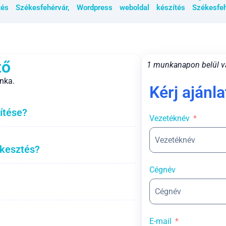
tés Székesfehérvár
,
Wordpress weboldal készítés Székesfeh
tő
1 munkanapon belül v
nka.
Kérj ajánla
ítése?
Vezetéknév
rkesztés?
Cégnév
E-mail