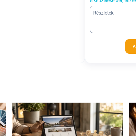
elképzeléseidet, észre
A