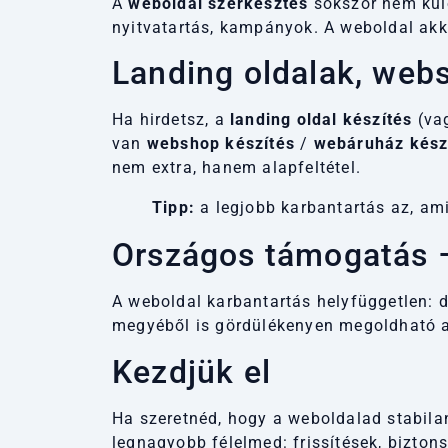
A
weboldal szerkesztés
sokszor nem külö
nyitvatartás, kampányok. A weboldal akkor
Landing oldalak
, web
Ha hirdetsz, a
landing oldal készítés
(va
van
webshop készítés
/
webáruház kész
nem extra, hanem alapfeltétel.
Tipp:
a legjobb karbantartás az, am
Országos támogatás –
A weboldal karbantartás helyfüggetlen: di
megyéből is gördülékenyen megoldható 
Kezdjük el
Ha szeretnéd, hogy a weboldalad stabila
legnagyobb félelmed: frissítések, biztons