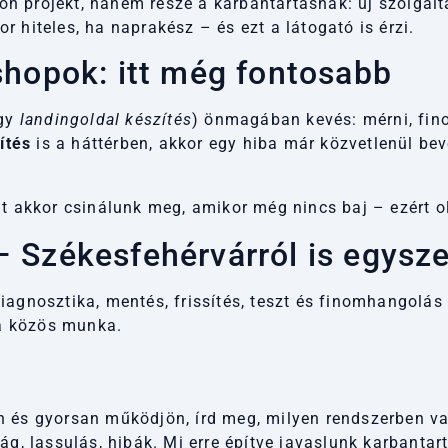
n projekt, hanem része a karbantartásnak: új szolgáltat
 hiteles, ha naprakész – és ezt a látogató is érzi.
shopok: itt még fontosabb
gy
landingoldal készítés
) önmagában kevés: mérni, fino
ítés
is a háttérben, akkor egy hiba már közvetlenül bevé
it akkor csinálunk meg, amikor még nincs baj – ezért 
 Székesfehérvárról is egysz
agnosztika, mentés, frissítés, teszt és finomhangolás o
a közös munka.
n és gyorsan működjön, írd meg, milyen rendszerben v
ág, lassulás, hibák. Mi erre építve javaslunk karbantart