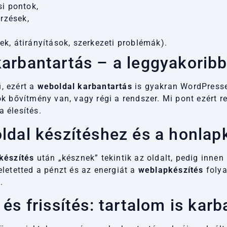
si pontok,
őrzések,
,
ek, átirányítások, szerkezeti problémák).
arbantartás – a leggyakoribb
, ezért a
weboldal karbantartás
is gyakran WordPressen
ok bővítmény van, vagy régi a rendszer. Mi pont ezért
a élesítés.
ldal készítéshez és a honlap
készítés
után „késznek” tekintik az oldalt, pedig innen 
letetted a pénzt és az energiát a
weblapkészítés
folya
.
és frissítés: tartalom is karb