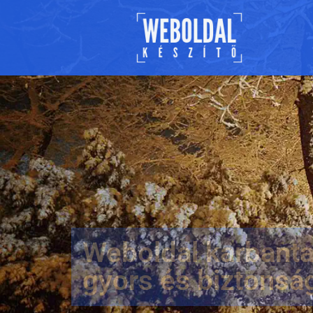
Weboldal karbanta
gyors és biztonsá