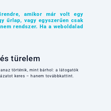
irendre, amikor már volt egy
 egy űrlap, vagy egyszerűen csak
anem rendszer. Ha a weboldalad
vés türelem
yanaz történik, mint bárhol: a látogatók
rázatot keres – hanem továbbkattint.