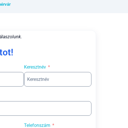
érvár
álaszolunk.
tot!
Keresztnév
Telefonszám