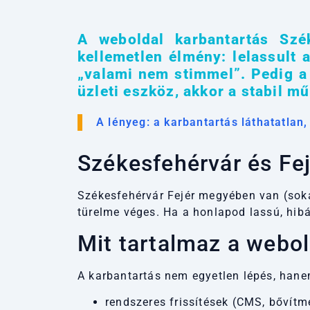
A weboldal karbantartás Szé
kellemetlen élmény: lelassult a
„valami nem stimmel”. Pedig a 
üzleti eszköz, akkor a stabil m
A lényeg: a karbantartás láthatatlan,
Székesfehérvár és Fe
Székesfehérvár Fejér megyében van (so
türelme véges. Ha a honlapod lassú, hib
Mit tartalmaz a
webol
A karbantartás nem egyetlen lépés, hane
rendszeres frissítések (CMS, bővítm