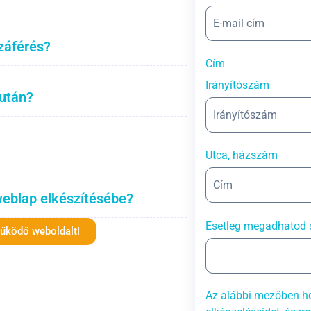
záférés?
Cím
Irányítószám
 után?
Utca, házszám
weblap elkészítésébe?
Esetleg megadhatod 
működő weboldalt!
Az alábbi mezőben ho