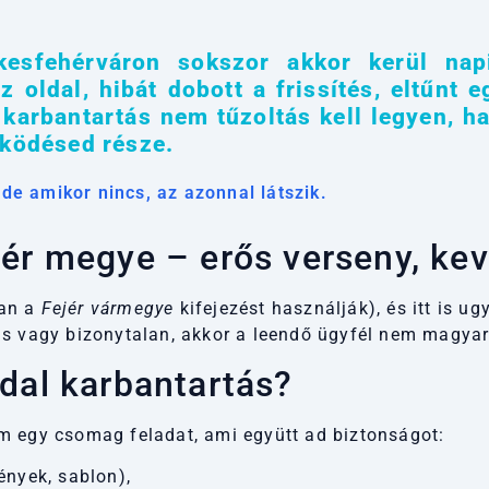
kesfehérváron sokszor akkor kerül nap
z oldal, hibát dobott a frissítés, eltűnt
karbantartás nem tűzoltás kell legyen, h
űködésed része.
 de amikor nincs, az azonnal látszik.
jér megye – erős verseny, ke
kan a
Fejér vármegye
kifejezést használják), és itt is ug
ás vagy bizonytalan, akkor a leendő ügyfél nem magya
dal karbantartás
?
m egy csomag feladat, ami együtt ad biztonságot:
ények, sablon),