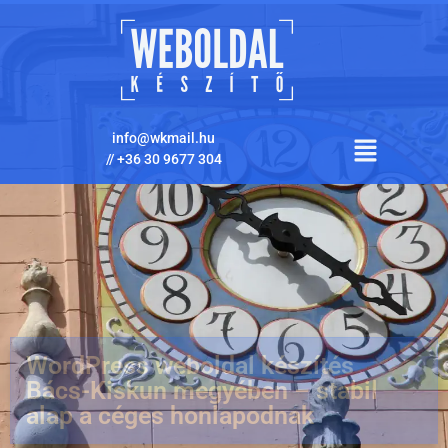
info@wkmail.hu
//
+36 30 9677 304
WordPress weboldal készítés
Bács-Kiskun megyében – stabil
alap a céges honlapodnak