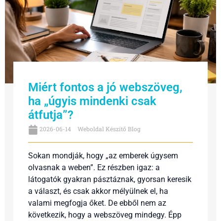
Miért fontos a jó webszöveg,
ha „úgyis mindenki csak
átfutja”?
2026-06-14
Weboldal Készítő Blog
Sokan mondják, hogy „az emberek úgysem
olvasnak a weben”. Ez részben igaz: a
látogatók gyakran pásztáznak, gyorsan keresik
a választ, és csak akkor mélyülnek el, ha
valami megfogja őket. De ebből nem az
következik, hogy a webszöveg mindegy. Épp