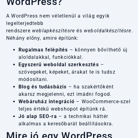
WordPress?
A WordPress nem véletlenül a világ egyik
legelterjedtebb
rendszere
weblapkészítésre
és
weboldalkészítésre
.
Néhány előny, amire építünk:
Rugalmas felépítés
– könnyen bővíthető új
aloldalakkal, funkciókkal.
Egyszerű weboldal szerkesztés
–
szövegeket, képeket, árakat te is tudsz
módosítani.
Blog és tudásbázis
– ha szakértőként
akarsz megjelenni, ezt imádni fogod.
Webáruház integráció
– WooCommerce-szel
teljes értékű webshopot építünk rá.
Jó alap SEO-ra
– a technikai háttér
alkalmas a keresőbarát beállításokra.
Mire jó egy WordPress