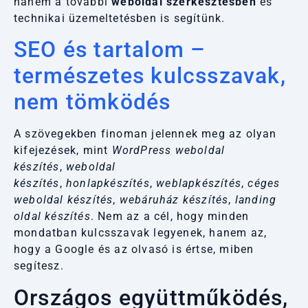
hanem a további
weboldal szerkesztésben
és
technikai üzemeltetésben is segítünk.
SEO és tartalom –
természetes kulcsszavak,
nem tömködés
A szövegekben finoman jelennek meg az olyan
kifejezések, mint
WordPress weboldal
készítés
,
weboldal
készítés
,
honlapkészítés
,
weblapkészítés
,
céges
weboldal készítés
,
webáruház készítés
,
landing
oldal készítés
. Nem az a cél, hogy minden
mondatban kulcsszavak legyenek, hanem az,
hogy a Google és az olvasó is értse, miben
segítesz.
Országos együttműködés,