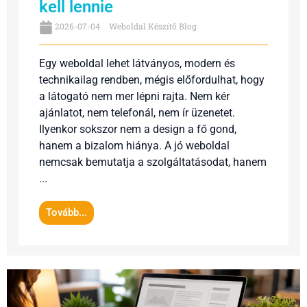
kell lennie
2026-07-04
Weboldal Készítő Blog
Egy weboldal lehet látványos, modern és
technikailag rendben, mégis előfordulhat, hogy
a látogató nem mer lépni rajta. Nem kér
ajánlatot, nem telefonál, nem ír üzenetet.
Ilyenkor sokszor nem a design a fő gond,
hanem a bizalom hiánya. A jó weboldal
nemcsak bemutatja a szolgáltatásodat, hanem
...
Tovább...