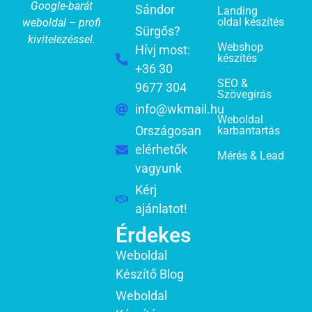
Google-barát
Sándor
Landing
oldal készítés
weboldal – profi
Sürgős?
kivitelezéssel.
Webshop
Hívj most:
készítés
+36 30
SEO &
9677 304
Szövegírás
info@wkmail.hu
Weboldal
Országosan
karbantartás
elérhetők
Mérés & Lead
vagyunk
Kérj
ajánlatot!
Érdekes
Weboldal
Készítő Blog
Weboldal