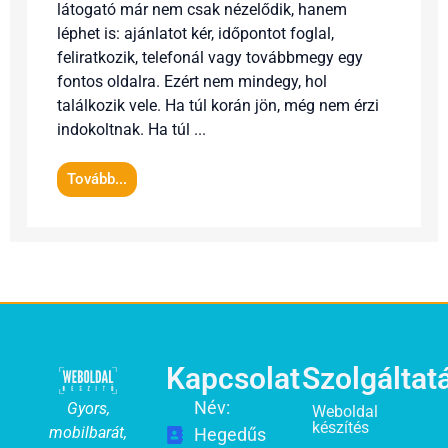
látogató már nem csak nézelődik, hanem
léphet is: ajánlatot kér, időpontot foglal,
feliratkozik, telefonál vagy továbbmegy egy
fontos oldalra. Ezért nem mindegy, hol
találkozik vele. Ha túl korán jön, még nem érzi
indokoltnak. Ha túl ...
Tovább...
Kapcsolat
Szolgáltat
Név:
Gyors,
Weboldal
készítés
mobilbarát,
Hegedűs