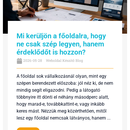
Mi kerüljön a főoldalra, hogy
ne csak szép legyen, hanem
érdeklődőt is hozzon?
2026-05-28
Weboldal Készítő Blog
A főoldal sok vállalkozásnál olyan, mint egy
szépen berendezett előszoba: jól néz ki, de nem
mindig segít eligazodni. Pedig a látogató
többnyire itt dönti el néhány másodperc alatt,
hogy marad-e, továbbkattint-e, vagy inkább
keres mást. Nézzük meg közérthetően, mitől
lesz egy főoldal nemcsak látványos, hanem ...