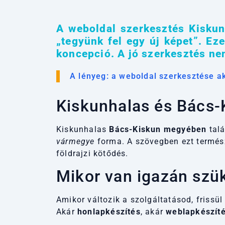
A weboldal szerkesztés Kiskun
„tegyünk fel egy új képet”. E
koncepció. A jó szerkesztés nem
A lényeg: a weboldal szerkesztése akk
Kiskunhalas és Bács
Kiskunhalas
Bács-Kiskun megyében
talá
vármegye
forma. A szövegben ezt termész
földrajzi kötődés.
Mikor van igazán szü
Amikor változik a szolgáltatásod, frissül
Akár
honlapkészítés
, akár
weblapkészít