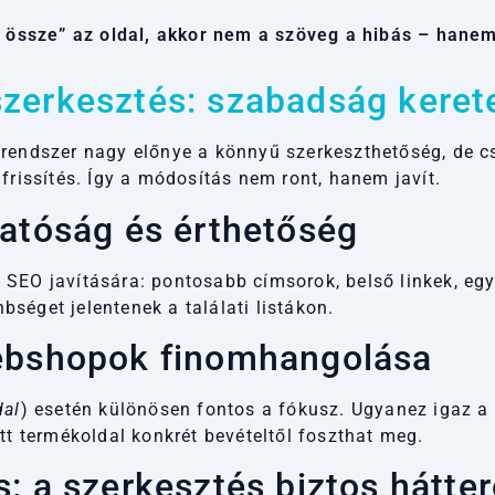
 össze” az oldal, akkor nem a szöveg a hibás – hanem
zerkesztés: szabadság keret
A rendszer nagy előnye a könnyű szerkeszthetőség, de c
frissítés. Így a módosítás nem ront, hanem javít.
hatóság és érthetőség
 SEO javítására: pontosabb címsorok, belső linkek, eg
séget jelentenek a találati listákon.
webshopok finomhangolása
dal
) esetén különösen fontos a fókusz. Ugyanez igaz a
tt termékoldal konkrét bevételtől foszthat meg.
: a szerkesztés biztos hátter