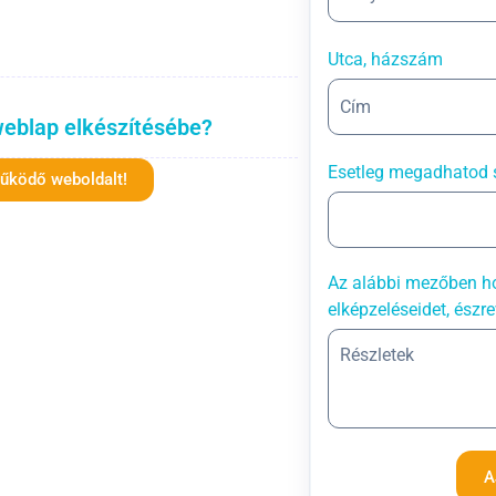
Utca, házszám
weblap elkészítésébe?
Esetleg megadhatod 
működő weboldalt!
Az alábbi mezőben ho
elképzeléseidet, észre
A