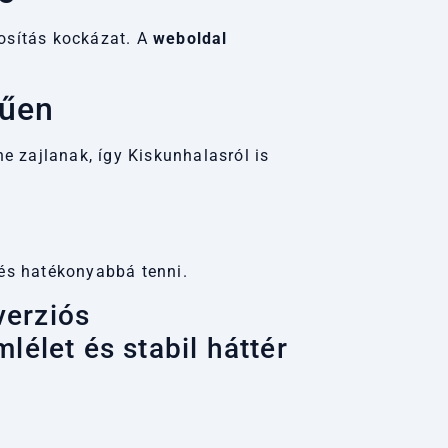
osítás kockázat. A
weboldal
rűen
e zajlanak, így Kiskunhalasról is
 és hatékonyabbá tenni.
verziós
lélet és stabil háttér