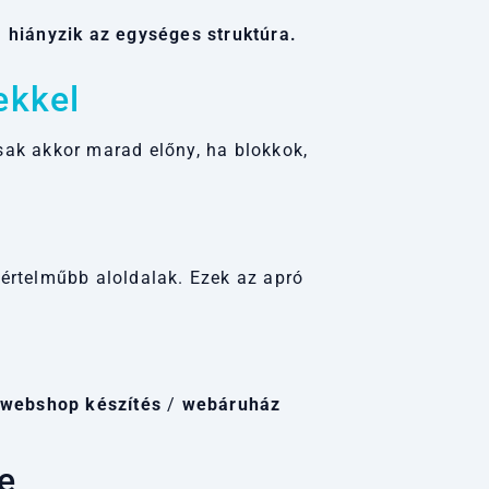
 hiányzik az egységes struktúra.
ekkel
sak akkor marad előny, ha blokkok,
yértelműbb aloldalak. Ezek az apró
webshop készítés
/
webáruház
e