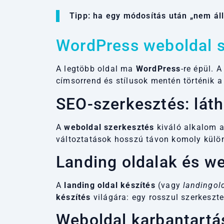
Tipp: ha egy módosítás után „nem áll
WordPress weboldal s
A legtöbb oldal ma
WordPress
-re épül. 
címsorrend és stílusok mentén történik a 
SEO-szerkesztés: lát
A
weboldal szerkesztés
kiváló alkalom a
változtatások hosszú távon komoly különb
Landing oldalak és 
A
landing oldal készítés
(vagy
landingol
készítés
világára: egy rosszul szerkeszte
Weboldal karbantartás