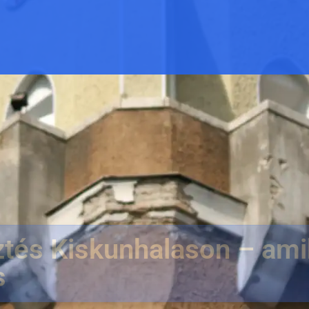
tés Kiskunhalason – ami
s