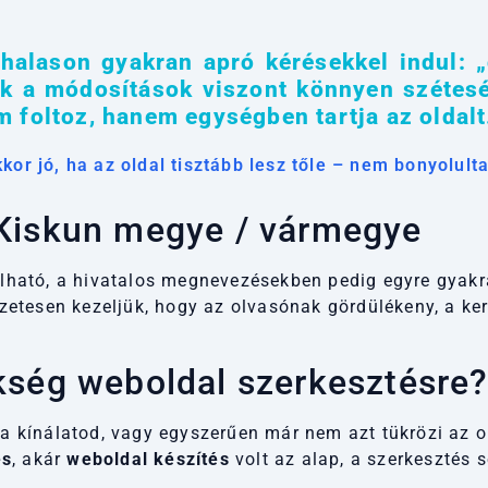
halason gyakran apró kérésekkel indul: „
zek a módosítások viszont könnyen szétes
 foltoz, hanem egységben tartja az oldalt
or jó, ha az oldal tisztább lesz tőle – nem bonyolult
-Kiskun megye / vármegye
lható, a hivatalos megnevezésekben pedig egyre gyak
etesen kezeljük, hogy az olvasónak gördülékeny, a ke
kség weboldal szerkesztésre
 a kínálatod, vagy egyszerűen már nem azt tükrözi az o
és
, akár
weboldal készítés
volt az alap, a szerkesztés s