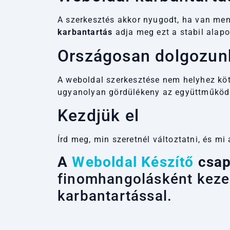
A szerkesztés akkor nyugodt, ha van men
karbantartás
adja meg ezt a stabil alapo
Országosan dolgozunk
A weboldal szerkesztése nem helyhez kötö
ugyanolyan gördülékeny az együttműködé
Kezdjük el
Írd meg, min szeretnél változtatni, és mi
A
Weboldal Készítő
csap
finomhangolásként kezeli
karbantartással.