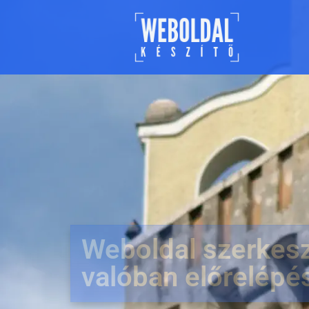
Weboldal szerkesz
valóban előrelépé