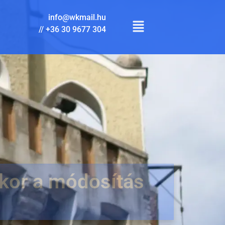
info@wkmail.hu
//
+36 30 9677 304
kor a módosítás