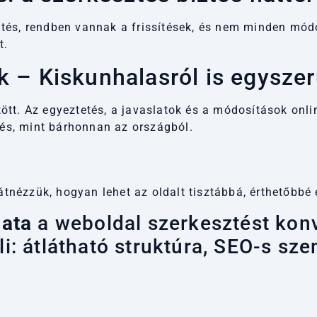
tés, rendben vannak a frissítések, és nem minden mód
t.
 – Kiskunhalasról is egysze
tt. Az egyeztetés, a javaslatok és a módosítások onlin
s, mint bárhonnan az országból.
 átnézzük, hogyan lehet az oldalt tisztábbá, érthetőbbé
ata
a weboldal szerkesztést kon
: átlátható struktúra, SEO-s szem