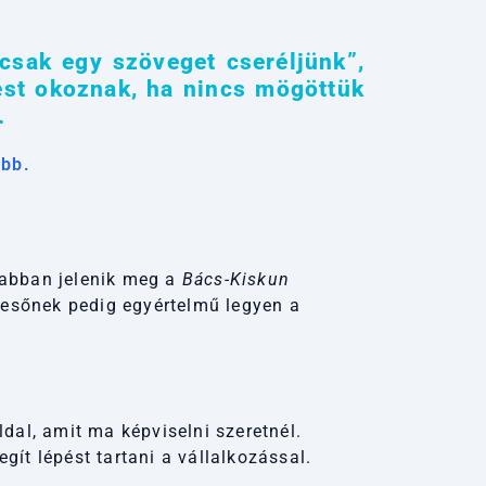
csak egy szöveget cseréljünk”,
ést okoznak, ha nincs mögöttük
.
abb.
rabban jelenik meg a
Bács-Kiskun
resőnek pedig egyértelmű legyen a
?
ldal, amit ma képviselni szeretnél.
egít lépést tartani a vállalkozással.