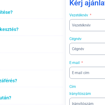
Kérj ajánla
ítése?
Vezetéknév
rkesztés?
Cégnév
E-mail
záférés?
Cím
Irányítószám
 után?