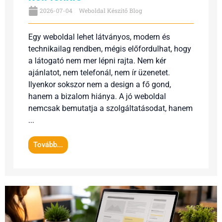
2026-07-04
Weboldal Készítő Blog
Egy weboldal lehet látványos, modern és
technikailag rendben, mégis előfordulhat, hogy
a látogató nem mer lépni rajta. Nem kér
ajánlatot, nem telefonál, nem ír üzenetet.
Ilyenkor sokszor nem a design a fő gond,
hanem a bizalom hiánya. A jó weboldal
nemcsak bemutatja a szolgáltatásodat, hanem
...
Tovább...