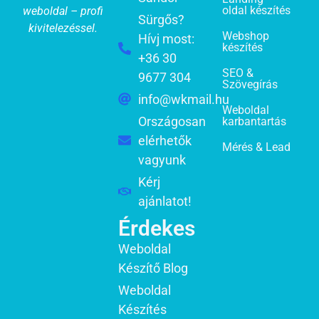
oldal készítés
weboldal – profi
Sürgős?
kivitelezéssel.
Webshop
Hívj most:
készítés
+36 30
SEO &
9677 304
Szövegírás
info@wkmail.hu
Weboldal
Országosan
karbantartás
elérhetők
Mérés & Lead
vagyunk
Kérj
ajánlatot!
Érdekes
Weboldal
Készítő Blog
Weboldal
Készítés