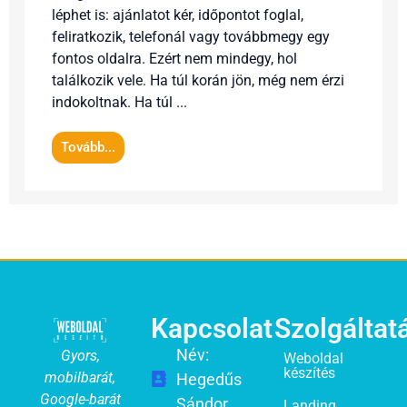
léphet is: ajánlatot kér, időpontot foglal,
feliratkozik, telefonál vagy továbbmegy egy
fontos oldalra. Ezért nem mindegy, hol
találkozik vele. Ha túl korán jön, még nem érzi
indokoltnak. Ha túl ...
Tovább...
Kapcsolat
Szolgáltat
Név:
Gyors,
Weboldal
készítés
mobilbarát,
Hegedűs
Google-barát
Sándor
Landing