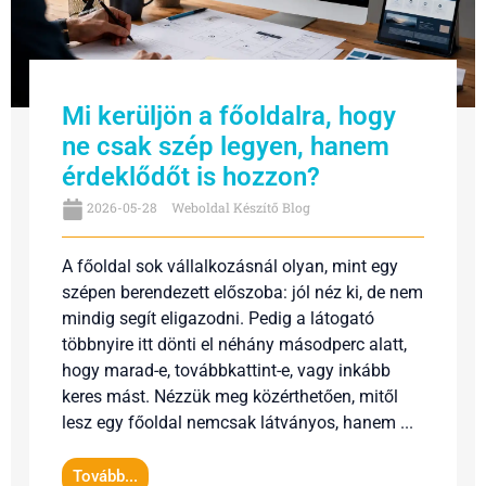
Mi kerüljön a főoldalra, hogy
ne csak szép legyen, hanem
érdeklődőt is hozzon?
2026-05-28
Weboldal Készítő Blog
A főoldal sok vállalkozásnál olyan, mint egy
szépen berendezett előszoba: jól néz ki, de nem
mindig segít eligazodni. Pedig a látogató
többnyire itt dönti el néhány másodperc alatt,
hogy marad-e, továbbkattint-e, vagy inkább
keres mást. Nézzük meg közérthetően, mitől
lesz egy főoldal nemcsak látványos, hanem ...
Tovább...