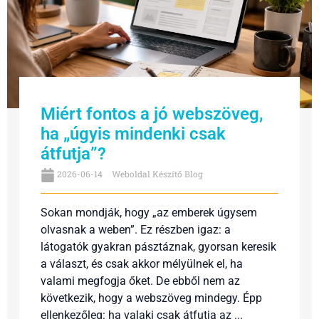
Miért fontos a jó webszöveg,
ha „úgyis mindenki csak
átfutja”?
2026-06-14
Weboldal Készítő Blog
Sokan mondják, hogy „az emberek úgysem
olvasnak a weben”. Ez részben igaz: a
látogatók gyakran pásztáznak, gyorsan keresik
a választ, és csak akkor mélyülnek el, ha
valami megfogja őket. De ebből nem az
következik, hogy a webszöveg mindegy. Épp
ellenkezőleg: ha valaki csak átfutja az ...