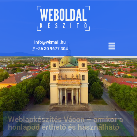
info@wkmail.hu
//
+36 30 9677 304
Weblapkészítés Vácon – amikor a
honlapod érthető és használható