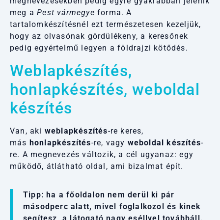
megnevezésekben pedig egyre gyakrabban jelenik
meg a
Pest vármegye
forma. A
tartalomkészítésnél ezt természetesen kezeljük,
hogy az olvasónak gördülékeny, a keresőnek
pedig egyértelmű legyen a földrajzi kötődés.
Weblapkészítés,
honlapkészítés, weboldal
készítés
Van, aki
weblapkészítés
-re keres,
más
honlapkészítés
-re, vagy
weboldal készítés
-
re. A megnevezés változik, a cél ugyanaz: egy
működő, átlátható oldal, ami bizalmat épít.
Tipp: ha a főoldalon nem derül ki pár
másodperc alatt, mivel foglalkozol és kinek
segítesz, a látogató nagy eséllyel továbbáll.