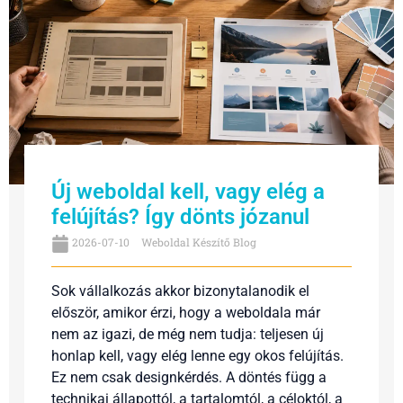
Új weboldal kell, vagy elég a
felújítás? Így dönts józanul
2026-07-10
Weboldal Készítő Blog
Sok vállalkozás akkor bizonytalanodik el
először, amikor érzi, hogy a weboldala már
nem az igazi, de még nem tudja: teljesen új
honlap kell, vagy elég lenne egy okos felújítás.
Ez nem csak designkérdés. A döntés függ a
technikai állapottól, a tartalomtól, a céloktól, a