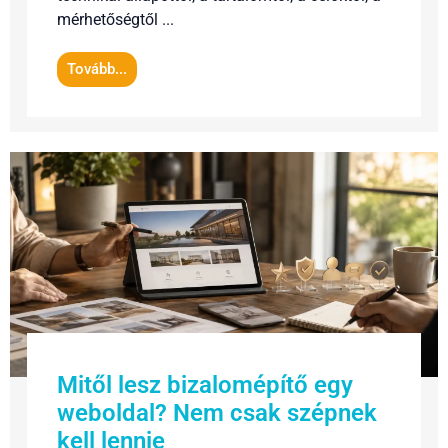
mérhetőségtől ...
Tovább...
Mitől lesz bizalomépítő egy
weboldal? Nem csak szépnek
kell lennie