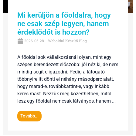
Mi kerüljön a főoldalra, hogy
ne csak szép legyen, hanem
érdeklődőt is hozzon?
2026-05-28
Weboldal Készítő Blog
A főoldal sok vállalkozásnál olyan, mint egy
szépen berendezett előszoba: jól néz ki, de nem
mindig segít eligazodni. Pedig a látogató
többnyire itt dönti el néhány másodperc alatt,
hogy marad-e, továbbkattint-e, vagy inkább
keres mást. Nézzük meg közérthetően, mitől
lesz egy főoldal nemcsak látványos, hanem ...
Tovább...