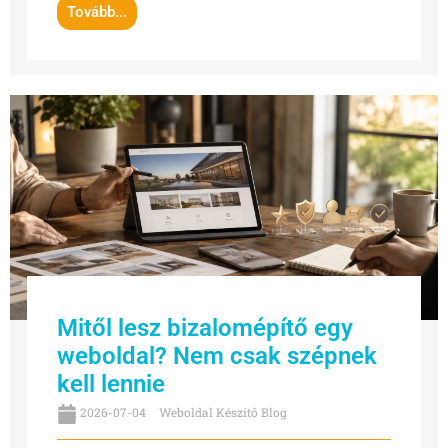
Tovább...
Mitől lesz bizalomépítő egy
weboldal? Nem csak szépnek
kell lennie
2026-07-04
Weboldal Készítő Blog