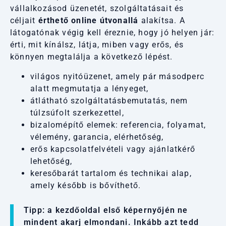
vállalkozásod üzenetét, szolgáltatásait és
céljait
érthető online útvonallá
alakítsa. A
látogatónak végig kell éreznie, hogy jó helyen jár:
érti, mit kínálsz, látja, miben vagy erős, és
könnyen megtalálja a következő lépést.
világos nyitóüzenet, amely pár másodperc
alatt megmutatja a lényeget,
átlátható szolgáltatásbemutatás, nem
túlzsúfolt szerkezettel,
bizalomépítő elemek: referencia, folyamat,
vélemény, garancia, elérhetőség,
erős kapcsolatfelvételi vagy ajánlatkérő
lehetőség,
keresőbarát tartalom és technikai alap,
amely később is bővíthető.
Tipp: a kezdőoldal első képernyőjén ne
mindent akarj elmondani. Inkább azt tedd