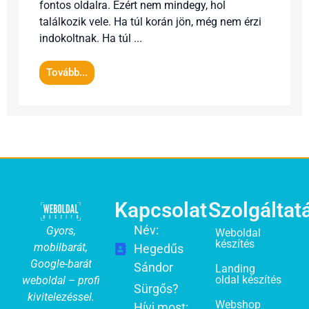
fontos oldalra. Ezért nem mindegy, hol
találkozik vele. Ha túl korán jön, még nem érzi
indokoltnak. Ha túl ...
Tovább...
Kapcsolat
Szolgáltat
Név:
Gyors,
Weboldal
készítés
mobilbarát,
Hegedűs
Google-barát
Sándor
Landing
oldal készítés
weboldal – profi
Sürgős?
kivitelezéssel.
Webshop
Hívj most: