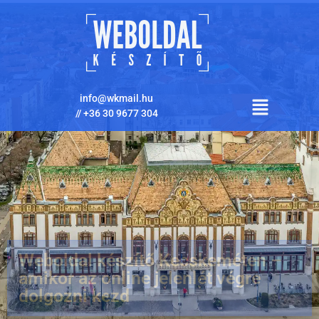
info@wkmail.hu
//
+36 30 9677 304
Weboldal készítő Kecskeméten –
amikor az online jelenlét végre
dolgozni kezd