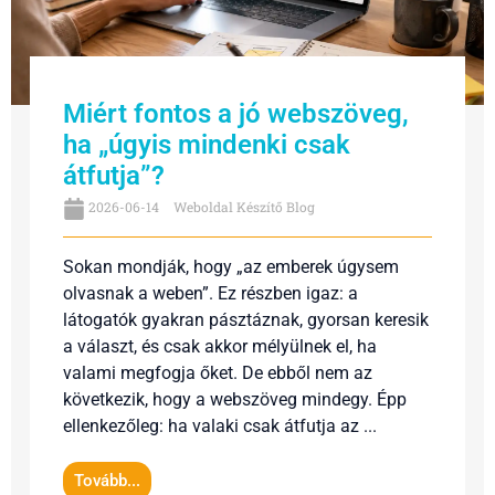
Miért fontos a jó webszöveg,
ha „úgyis mindenki csak
átfutja”?
2026-06-14
Weboldal Készítő Blog
Sokan mondják, hogy „az emberek úgysem
olvasnak a weben”. Ez részben igaz: a
látogatók gyakran pásztáznak, gyorsan keresik
a választ, és csak akkor mélyülnek el, ha
valami megfogja őket. De ebből nem az
következik, hogy a webszöveg mindegy. Épp
ellenkezőleg: ha valaki csak átfutja az ...
Tovább...