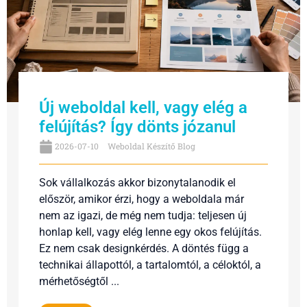
Új weboldal kell, vagy elég a
felújítás? Így dönts józanul
2026-07-10
Weboldal Készítő Blog
Sok vállalkozás akkor bizonytalanodik el
először, amikor érzi, hogy a weboldala már
nem az igazi, de még nem tudja: teljesen új
honlap kell, vagy elég lenne egy okos felújítás.
Ez nem csak designkérdés. A döntés függ a
technikai állapottól, a tartalomtól, a céloktól, a
mérhetőségtől ...