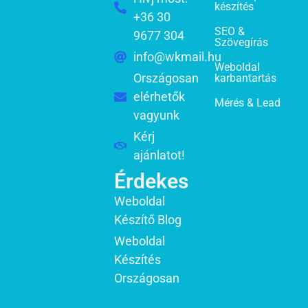
készítés
+36 30
SEO &
9677 304
Szövegírás
info@wkmail.hu
Weboldal
Országosan
karbantartás
elérhetők
Mérés & Lead
vagyunk
Kérj
ajánlatot!
Érdekes
Weboldal
Készítő Blog
Weboldal
Készítés
Országosan