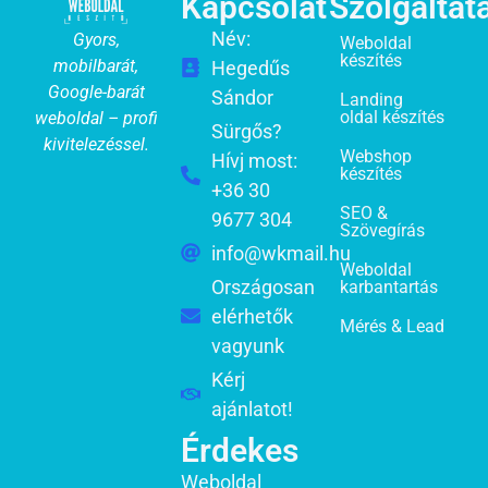
Kapcsolat
Szolgáltat
Név:
Gyors,
Weboldal
készítés
mobilbarát,
Hegedűs
Google-barát
Sándor
Landing
oldal készítés
weboldal – profi
Sürgős?
kivitelezéssel.
Webshop
Hívj most:
készítés
+36 30
SEO &
9677 304
Szövegírás
info@wkmail.hu
Weboldal
Országosan
karbantartás
elérhetők
Mérés & Lead
vagyunk
Kérj
ajánlatot!
Érdekes
Weboldal