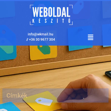
info@wkmail.hu
//
+36 30 9677 304
Címkék