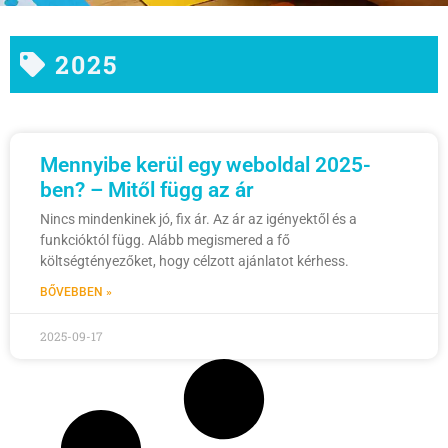
2025
Mennyibe kerül egy weboldal 2025-
ben? – Mitől függ az ár
Nincs mindenkinek jó, fix ár. Az ár az igényektől és a
funkcióktól függ. Alább megismered a fő
költségtényezőket, hogy célzott ajánlatot kérhess.
BŐVEBBEN »
2025-09-17