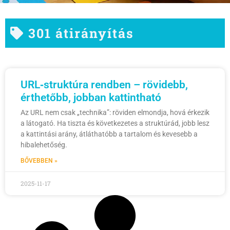
301 átirányítás
URL‑struktúra rendben – rövidebb,
érthetőbb, jobban kattintható
Az URL nem csak „technika”: röviden elmondja, hová érkezik
a látogató. Ha tiszta és következetes a struktúrád, jobb lesz
a kattintási arány, átláthatóbb a tartalom és kevesebb a
hibalehetőség.
BŐVEBBEN »
2025-11-17