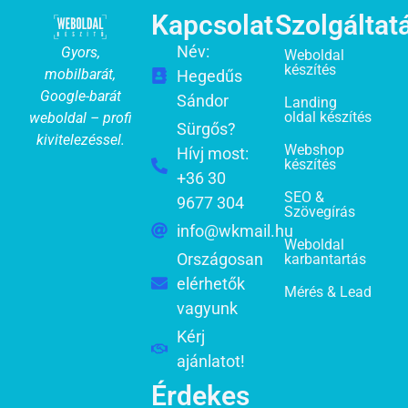
Kapcsolat
Szolgáltat
Név:
Gyors,
Weboldal
készítés
mobilbarát,
Hegedűs
Google-barát
Sándor
Landing
oldal készítés
weboldal – profi
Sürgős?
kivitelezéssel.
Webshop
Hívj most:
készítés
+36 30
SEO &
9677 304
Szövegírás
info@wkmail.hu
Weboldal
Országosan
karbantartás
elérhetők
Mérés & Lead
vagyunk
Kérj
ajánlatot!
Érdekes