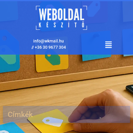
info@wkmail.hu
//
+36 30 9677 304
Címkék