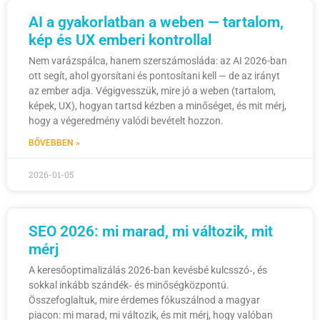
AI a gyakorlatban a weben — tartalom,
kép és UX emberi kontrollal
Nem varázspálca, hanem szerszámosláda: az AI 2026-ban
ott segít, ahol gyorsítani és pontosítani kell — de az irányt
az ember adja. Végigvesszük, mire jó a weben (tartalom,
képek, UX), hogyan tartsd kézben a minőséget, és mit mérj,
hogy a végeredmény valódi bevételt hozzon.
BŐVEBBEN »
2026-01-05
SEO 2026: mi marad, mi változik, mit
mérj
A keresőoptimalizálás 2026-ban kevésbé kulcsszó‑, és
sokkal inkább szándék‑ és minőségközpontú.
Összefoglaltuk, mire érdemes fókuszálnod a magyar
piacon: mi marad, mi változik, és mit mérj, hogy valóban