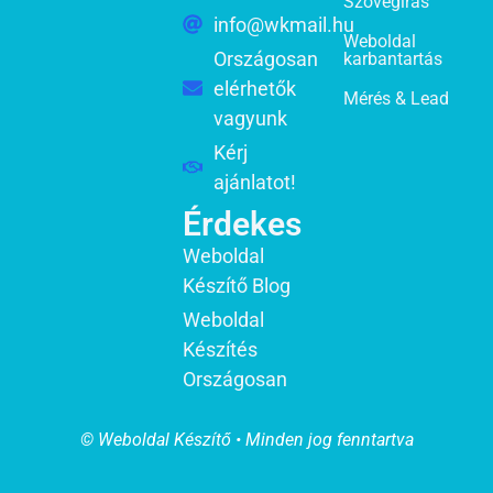
Szövegírás
info@wkmail.hu
Weboldal
Országosan
karbantartás
elérhetők
Mérés & Lead
vagyunk
Kérj
ajánlatot!
Érdekes
Weboldal
Készítő Blog
Weboldal
Készítés
Országosan
© Weboldal Készítő • Minden jog fenntartva