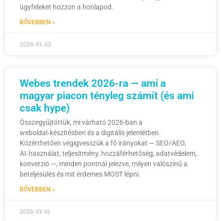
ügyfeleket hozzon a honlapod.
BŐVEBBEN »
2026-01-03
Webes trendek 2026-ra — ami a
magyar piacon tényleg számít (és ami
csak hype)
Összegyűjtöttük, mi várható 2026-ban a
weboldal‑készítésben és a digitális jelenlétben.
Közérthetően végigvesszük a fő irányokat — SEO/AEO,
AI‑használat, teljesítmény, hozzáférhetőség, adatvédelem,
konverzió —, minden pontnál jelezve, milyen valószínű a
beteljesülés és mit érdemes MOST lépni.
BŐVEBBEN »
2026-01-01