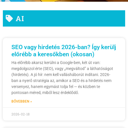
AI
SEO vagy hirdetés 2026-ban? Így kerülj
előrébb a keresőkben (okosan)
Ha előrébb akarsz kerülni a Google-ben, két út van:
megdolgozol érte (SEO), vagy „megváltod” a láthatóságot
(hirdetés). A jó hír: nem kell vallásháborút indítani. 2026-
ban a nyerő stratégia az, amikor a SEO és a hirdetés nem
versenyez, hanem egymást tolja fel — és közben te
pontosan méred, miből lesz érdeklődő.
BŐVEBBEN »
2026-02-18