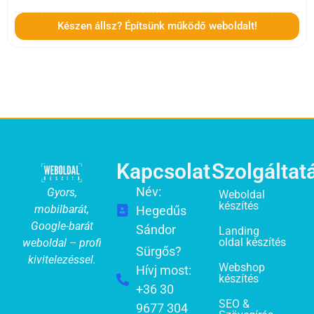
Készen állsz? Építsünk működő weboldalt!
Kapcsolat
Szolgáltat
Név:
Gyors,
Weboldal
készítés
mobilbarát,
Hegedűs
Google-barát
Sándor
Landing
oldal készítés
weboldal – profi
Sürgős?
kivitelezéssel.
Webshop
Hívj most:
készítés
+36 30
SEO &
9677 304