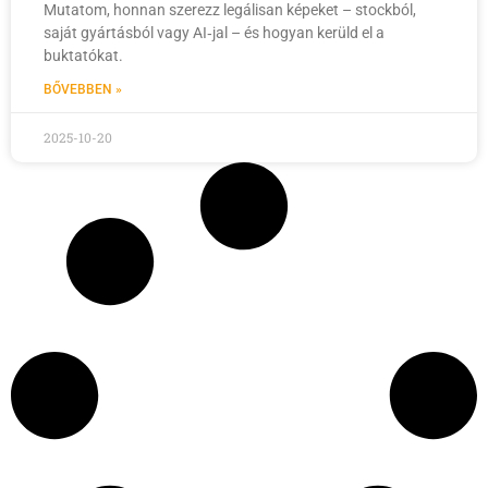
Mutatom, honnan szerezz legálisan képeket – stockból,
saját gyártásból vagy AI‑jal – és hogyan kerüld el a
buktatókat.
BŐVEBBEN »
2025-10-20