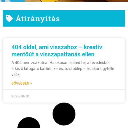
Átirányítás
404 oldal, ami visszahoz – kreatív
mentőút a visszapattanás ellen
A 404 nem zsákutca. Ha okosan építed fel, a tévedésből
érkező látogató kattint, keres, továbblép – és akár ügyféllé
válik.
BŐVEBBEN »
2025-10-30