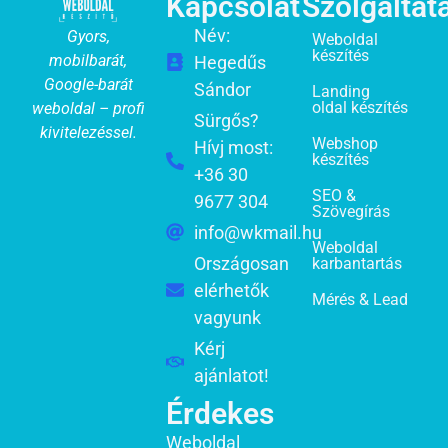
Kapcsolat
Szolgáltat
Név:
Gyors,
Weboldal
készítés
mobilbarát,
Hegedűs
Google-barát
Sándor
Landing
oldal készítés
weboldal – profi
Sürgős?
kivitelezéssel.
Webshop
Hívj most:
készítés
+36 30
SEO &
9677 304
Szövegírás
info@wkmail.hu
Weboldal
Országosan
karbantartás
elérhetők
Mérés & Lead
vagyunk
Kérj
ajánlatot!
Érdekes
Weboldal