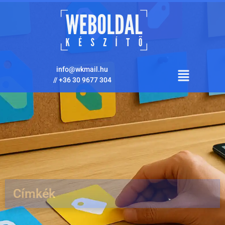
info@wkmail.hu
//
+36 30 9677 304
Címkék