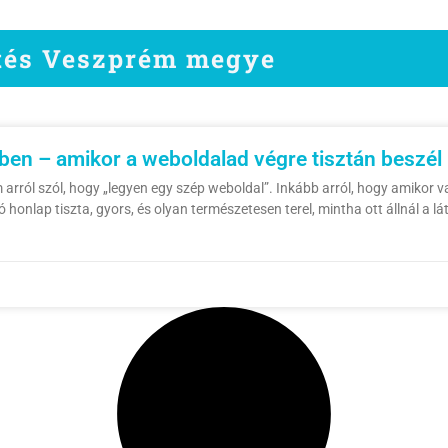
ítés Veszprém megye
n – amikor a weboldalad végre tisztán beszél
l szól, hogy „legyen egy szép weboldal”. Inkább arról, hogy amikor valak
jó honlap tiszta, gyors, és olyan természetesen terel, mintha ott állnál a l