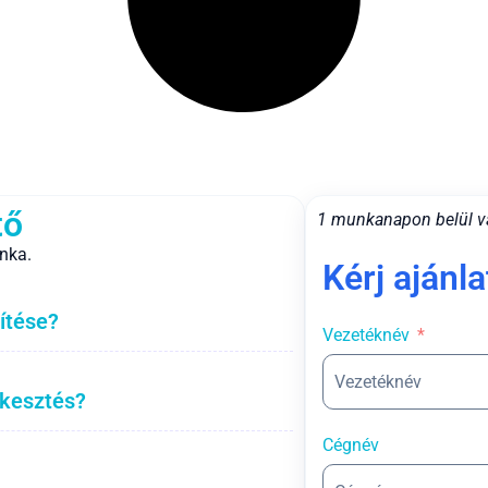
tő
1 munkanapon belül v
nka.
Kérj ajánla
ítése?
Vezetéknév
rkesztés?
Cégnév