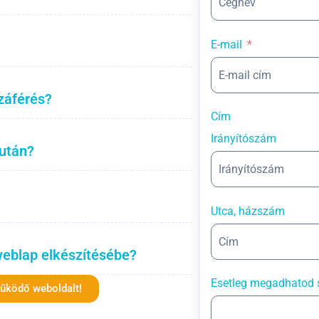
E-mail
záférés?
Cím
Irányítószám
 után?
Utca, házszám
weblap elkészítésébe?
Esetleg megadhatod 
működő weboldalt!