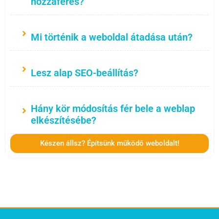
hozzáférés?
Mi történik a weboldal átadása után?
Lesz alap SEO-beállítás?
Hány kör módosítás fér bele a weblap
elkészítésébe?
Készen állsz? Építsünk működő weboldalt!