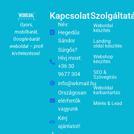
Kapcsolat
Szolgáltat
Név:
Gyors,
Weboldal
készítés
mobilbarát,
Hegedűs
Google-barát
Sándor
Landing
oldal készítés
weboldal – profi
Sürgős?
kivitelezéssel.
Webshop
Hívj most:
készítés
+36 30
SEO &
9677 304
Szövegírás
info@wkmail.hu
Weboldal
Országosan
karbantartás
elérhetők
Mérés & Lead
vagyunk
Kérj
ajánlatot!