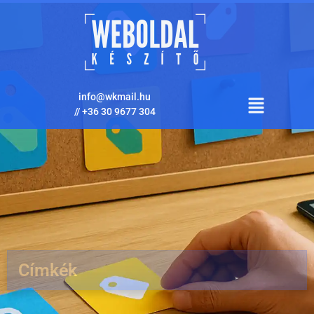
info@wkmail.hu
//
+36 30 9677 304
Címkék