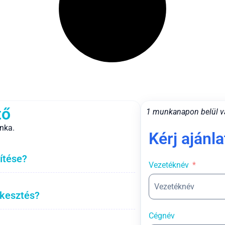
tő
1 munkanapon belül v
nka.
Kérj ajánla
ítése?
Vezetéknév
rkesztés?
Cégnév