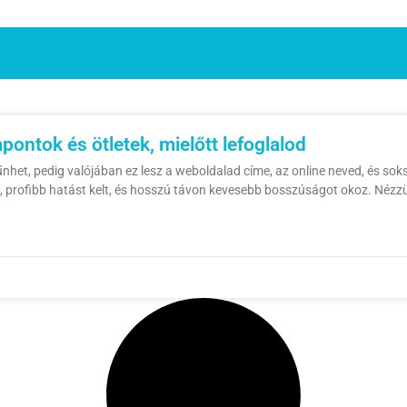
pontok és ötletek, mielőtt lefoglalod
nhet, pedig valójában ez lesz a weboldalad címe, az online neved, és soks
rofibb hatást kelt, és hosszú távon kevesebb bosszúságot okoz. Nézzü