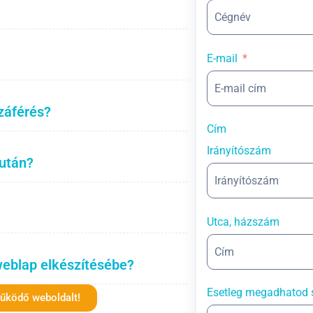
E-mail
záférés?
Cím
Irányítószám
 után?
Utca, házszám
weblap elkészítésébe?
Esetleg megadhatod 
működő weboldalt!