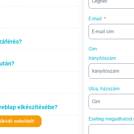
E-mail
záférés?
Cím
Irányítószám
 után?
Utca, házszám
weblap elkészítésébe?
Esetleg megadhatod 
működő weboldalt!