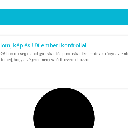
lom, kép és UX emberi kontrollal
ban ott segít, ahol gyorsítani és pontosítani kell — de az irányt az emb
it mérj, hogy a végeredmény valódi bevételt hozzon.