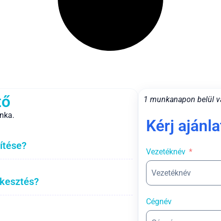
tő
1 munkanapon belül v
nka.
Kérj ajánla
ítése?
Vezetéknév
rkesztés?
Cégnév