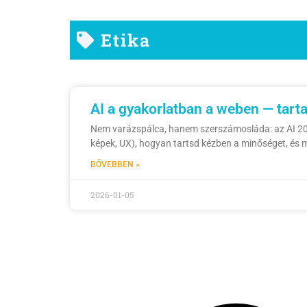
Etika
AI a gyakorlatban a weben — tarta
Nem varázspálca, hanem szerszámosláda: az AI 2026-
képek, UX), hogyan tartsd kézben a minőséget, és m
BŐVEBBEN »
2026-01-05