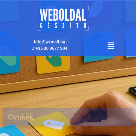
info@wkmail.hu
//
+36 30 9677 304
Címkék