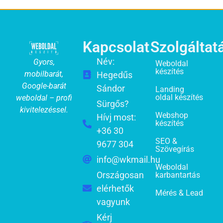
Kapcsolat
Szolgáltat
Név:
Gyors,
Weboldal
készítés
mobilbarát,
Hegedűs
Google-barát
Sándor
Landing
oldal készítés
weboldal – profi
Sürgős?
kivitelezéssel.
Webshop
Hívj most:
készítés
+36 30
SEO &
9677 304
Szövegírás
info@wkmail.hu
Weboldal
Országosan
karbantartás
elérhetők
Mérés & Lead
vagyunk
Kérj