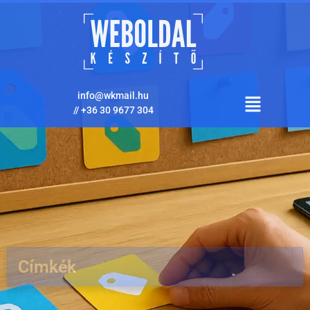
info@wkmail.hu
//
+36 30 9677 304
Címkék