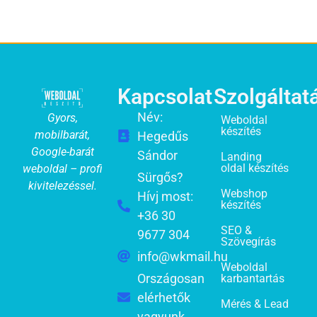
Kapcsolat
Szolgáltat
Név:
Gyors,
Weboldal
készítés
mobilbarát,
Hegedűs
Google-barát
Sándor
Landing
oldal készítés
weboldal – profi
Sürgős?
kivitelezéssel.
Webshop
Hívj most:
készítés
+36 30
SEO &
9677 304
Szövegírás
info@wkmail.hu
Weboldal
Országosan
karbantartás
elérhetők
Mérés & Lead
vagyunk