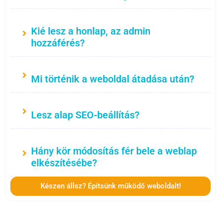
Kié lesz a honlap, az admin
hozzáférés?
Mi történik a weboldal átadása után?
Lesz alap SEO-beállítás?
Hány kör módosítás fér bele a weblap
elkészítésébe?
Készen állsz? Építsünk működő weboldalt!