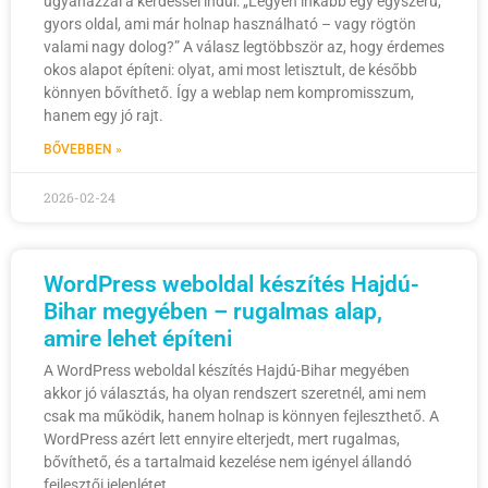
ugyanazzal a kérdéssel indul: „Legyen inkább egy egyszerű,
gyors oldal, ami már holnap használható – vagy rögtön
valami nagy dolog?” A válasz legtöbbször az, hogy érdemes
okos alapot építeni: olyat, ami most letisztult, de később
könnyen bővíthető. Így a weblap nem kompromisszum,
hanem egy jó rajt.
BŐVEBBEN »
2026-02-24
WordPress weboldal készítés Hajdú-
Bihar megyében – rugalmas alap,
amire lehet építeni
A WordPress weboldal készítés Hajdú-Bihar megyében
akkor jó választás, ha olyan rendszert szeretnél, ami nem
csak ma működik, hanem holnap is könnyen fejleszthető. A
WordPress azért lett ennyire elterjedt, mert rugalmas,
bővíthető, és a tartalmaid kezelése nem igényel állandó
fejlesztői jelenlétet.