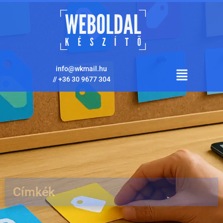
info@wkmail.hu
//
+36 30 9677 304
Címkék