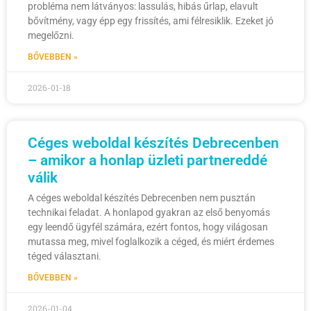
probléma nem látványos: lassulás, hibás űrlap, elavult
bővítmény, vagy épp egy frissítés, ami félresiklik. Ezeket jó
megelőzni.
BŐVEBBEN »
2026-01-18
Céges weboldal készítés Debrecenben
– amikor a honlap üzleti partnereddé
válik
A céges weboldal készítés Debrecenben nem pusztán
technikai feladat. A honlapod gyakran az első benyomás
egy leendő ügyfél számára, ezért fontos, hogy világosan
mutassa meg, mivel foglalkozik a céged, és miért érdemes
téged választani.
BŐVEBBEN »
2026-01-04