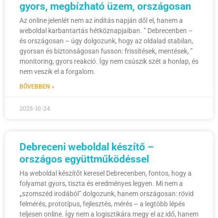
gyors, megbízható üzem, országosan
Az online jelenlét nem az indítás napján dől el, hanem a
weboldal karbantartás hétköznapjaiban. ” Debrecenben –
és országosan – úgy dolgozunk, hogy az oldalad stabilan,
gyorsan és biztonságosan fusson: frissítések, mentések, ”
monitoring, gyors reakció. Így nem csúszik szét a honlap, és
nem veszik el a forgalom.
BŐVEBBEN »
2025-10-24
Debreceni weboldal készítő –
országos együttműködéssel
Ha weboldal készítőt keresel Debrecenben, fontos, hogy a
folyamat gyors, tiszta és eredményes legyen. Mi nem a
„szomszéd irodából” dolgozunk, hanem országosan: rövid
felmérés, prototípus, fejlesztés, mérés – a legtöbb lépés
teljesen online. Így nem a logisztikára megy el az idő, hanem