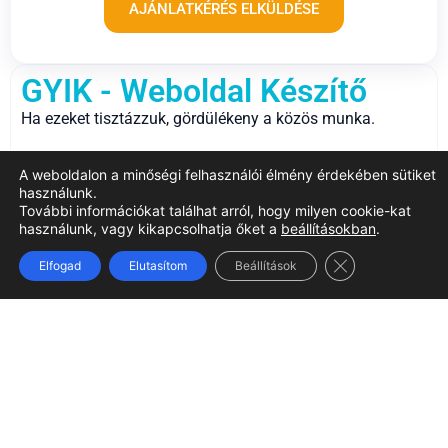
AJÁNLATKÉRÉS ELKÜLDÉSE
GYIK - Weboldal Készítő
Ha ezeket tisztázzuk, gördülékeny a közös munka.
A weboldalon a minőségi felhasználói élmény érdekében sütiket
Mennyi idő egy weboldal elkészítése?
használunk.
További információkat találhat arról, hogy milyen cookie-kat
használunk, vagy kikapcsolhatja őket a
beállításokban
.
Mennyibe kerül a weboldal
Close GDPR Coo
Elfogad
Elutasítom
Beállítások
szerkesztés?
Segítetek a szövegírásban is?
Kell domain és tárhely?