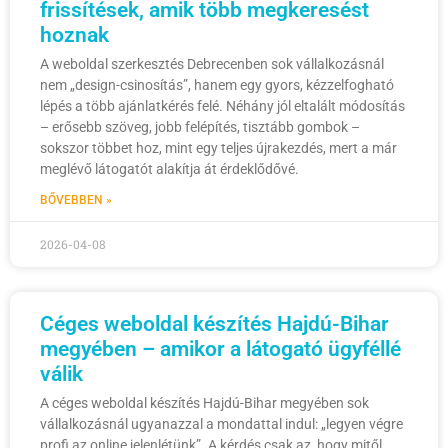
frissítések, amik több megkeresést
hoznak
A weboldal szerkesztés Debrecenben sok vállalkozásnál
nem „design-csinosítás”, hanem egy gyors, kézzelfogható
lépés a több ajánlatkérés felé. Néhány jól eltalált módosítás
– erősebb szöveg, jobb felépítés, tisztább gombok –
sokszor többet hoz, mint egy teljes újrakezdés, mert a már
meglévő látogatót alakítja át érdeklődővé.
BŐVEBBEN »
2026-04-08
Céges weboldal készítés Hajdú-Bihar
megyében – amikor a látogató ügyféllé
válik
A céges weboldal készítés Hajdú-Bihar megyében sok
vállalkozásnál ugyanazzal a mondattal indul: „legyen végre
profi az online jelenlétünk”. A kérdés csak az, hogy mitől