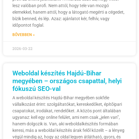
lesz valóban profi. Nem attól, hogy tele van mozgó
elemekkel, hanem attól, hogy a látogató megérti a cégedet,
bízik benned, és lép. Azaz: ajánlatot kér, felhív, vagy
időpontot foglal.
BŐVEBBEN »
2026-03-22
Weboldal készítés Hajdú-Bihar
megyében – országos csapattal, helyi
fókuszú SEO-val
A weboldal készítés Hajdú-Bihar megyében sokféle
vállalkozást érint: szolgáltatókat, kereskedőket, építőipari
csapatokat, irodákat, rendelőket. A közös pont általában
ugyanaz: kell egy online felület, ami nem csak „jelen van”,
hanem dolgozik is. Van, aki weboldalkészítés formában
keresi, más a weboldal készítés árak felől közelít – a lényeg
végül mindig az, hogy az oldal legyen átlátható, gyors, és