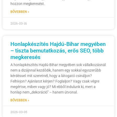
hozzon megkeresést.
BŐVEBBEN »
2026-03-16
Honlapkészítés Hajdú-Bihar megyében
– tiszta bemutatkozás, erős SEO, több
megkeresés
A honlapkészítés Hajdú-Bihar megyében sok vállalkozásnál
nem a dizájnnal kezdődik, hanem egy sokkal egyszerűbb
kérdéssel: mit szeretnél, hogy a látogató csináljon?
Felhívjon? Ajánlatot kérjen? Foglaljon? Vagy csak végre
megértse, miben vagy jó? Mi ebből indulunk ki, mert a
honlap nem „dekoráció” – hanem útvonal.
BŐVEBBEN »
2026-03-05