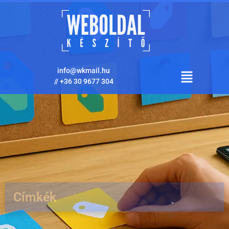
info@wkmail.hu
//
+36 30 9677 304
Címkék