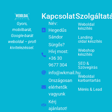
Kapcsolat
Szolgáltat
Név:
Gyors,
Weboldal
készítés
mobilbarát,
Hegedűs
Google-barát
Sándor
Landing
oldal készítés
weboldal – profi
Sürgős?
kivitelezéssel.
Webshop
Hívj most:
készítés
+36 30
SEO &
9677 304
Szövegírás
info@wkmail.hu
Weboldal
Országosan
karbantartás
elérhetők
Mérés & Lead
vagyunk
Kérj
ajánlatot!