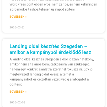
WordPress pont ebben erős: nem zár be, és nem kell minden
apró módosításhoz teljesen új alapot építeni.
BŐVEBBEN »
2026-03-31
Landing oldal készítés Szegeden –
amikor a kampányból érdeklődő lesz
A landing oldal készítés Szegeden akkor igazán hatékony,
amikor nem általános bemutatkozásra van szükséged,
hanem egy konkrét ajánlatra szeretnél fókuszálni. Egy jól
megtervezett landing oldal leveszi a terhet a
kampányaidról, és célzottan vezeti végig a látogatót a
döntésig.
BŐVEBBEN »
2026-02-08