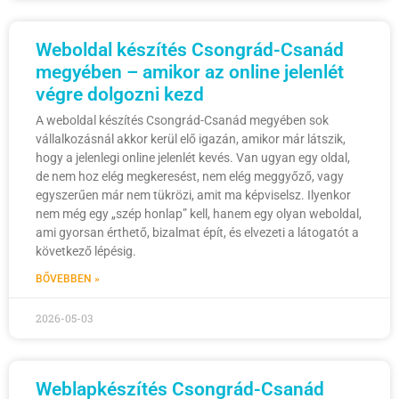
Weboldal készítés Csongrád-Csanád
megyében – amikor az online jelenlét
végre dolgozni kezd
A weboldal készítés Csongrád-Csanád megyében sok
vállalkozásnál akkor kerül elő igazán, amikor már látszik,
hogy a jelenlegi online jelenlét kevés. Van ugyan egy oldal,
de nem hoz elég megkeresést, nem elég meggyőző, vagy
egyszerűen már nem tükrözi, amit ma képviselsz. Ilyenkor
nem még egy „szép honlap” kell, hanem egy olyan weboldal,
ami gyorsan érthető, bizalmat épít, és elvezeti a látogatót a
következő lépésig.
BŐVEBBEN »
2026-05-03
Weblapkészítés Csongrád-Csanád