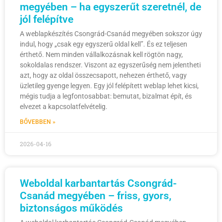
megyében – ha egyszerűt szeretnél, de
jól felépítve
A weblapkészítés Csongrád-Csanád megyében sokszor úgy
indul, hogy „csak egy egyszerű oldal kell”. És ez teljesen
érthető. Nem minden vállalkozásnak kell rögtön nagy,
sokoldalas rendszer. Viszont az egyszerűség nem jelentheti
azt, hogy az oldal összecsapott, nehezen érthető, vagy
üzletileg gyenge legyen. Egy jól felépített weblap lehet kicsi,
mégis tudja a legfontosabbat: bemutat, bizalmat épít, és
elvezet a kapcsolatfelvételig.
BŐVEBBEN »
2026-04-16
Weboldal karbantartás Csongrád-
Csanád megyében – friss, gyors,
biztonságos működés