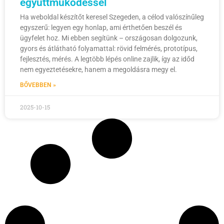
együttműködéssel
Ha weboldal készítőt keresel Szegeden, a célod valószínűleg
egyszerű: legyen egy honlap, ami érthetően beszél és
ügyfelet hoz. Mi ebben segítünk – országosan dolgozunk,
gyors és átlátható folyamattal: rövid felmérés, prototípus,
fejlesztés, mérés. A legtöbb lépés online zajlik, így az időd
nem egyeztetésekre, hanem a megoldásra megy el.
BŐVEBBEN »
2025-10-15