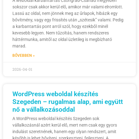
A weboldal karbantartás Csongrád-Csanád megyében
sokszor csak akkor kerül elő, amikor már valami elromlott.
Lassú az oldal, nem jönnek meg az űrlapok, hibázik egy
bővítmény, vagy egy frissítés után „szétesik” valami. Pedig
a karbantartás pont arról szól, hogy ezekből minél
kevesebb legyen. Nem tűzoltás, hanem rendszeres
háttérmunka, amitől az oldal üzletileg is megbízható
marad.
BŐVEBBEN »
2026-04-01
WordPress weboldal készítés
Szegeden – rugalmas alap, ami együtt
nő a vállalkozásoddal
A WordPress weboldal készítés Szegeden sok
vállalkozásnál azért kerül elő, mert nem csak egy gyors
indulást szeretnének, hanem egy olyan rendszert, amit
később is lehet bővíteni, szerkeszteni, fejleszteni. A