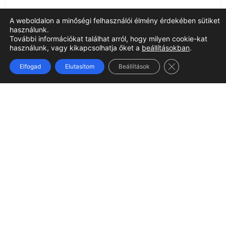
Mennyibe kerül a weboldal
A weboldalon a minőségi felhasználói élmény érdekében sütiket
használunk.
szerkesztés?
További információkat találhat arról, hogy milyen cookie-kat
használunk, vagy kikapcsolhatja őket a
beállításokban
.
Close GDPR Coo
Elfogad
Elutasítom
Beállítások
Segítetek a szövegírásban is?
Kell domain és tárhely?
Kié lesz a honlap, az admin
hozzáférés?
Mi történik a weboldal átadása után?