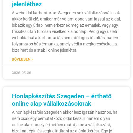
jelenléthez
A weboldal karbantartás Szegeden sok vállalkozásnál csak
akkor kerül elő, amikor már valami gond van: lassul az oldal,
hibázik egy űrlap, nem érkeznek meg az e-mailek, vagy egy
frissítés után furcsán viselkedik a honlap. Pedig egy üzleti
weboldalnál a karbantartás nem utólagos tűzoltás, hanem
folyamatos háttérmunka, amely védi a megkereséseket, a
bizalmat és a stabil online jelenlétet.
BŐVEBBEN »
2026-05-26
Honlapkészítés Szegeden – érthető
online alap vállalkozásoknak
A honlapkészítés Szegeden akkor lesz igazán hasznos, ha
nem csak egy bemutatkozó oldal készül, hanem olyan
online alap, amely érthetően mutatja be a vállalkozást,
bizalmat épít, és segít elindítani az ajánlatkérést. Egy jó