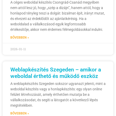
A céges weboldal készítés Csongrád-Csanád megyében
nem attól lesz jó, hogy „szép a dizájn”, hanem attól, hogy a
honlapod tényleg teszi a dolgát: bizalmat épít, irányt mutat,
és elvezeti az érdeklődőt az ajánlatkérésig. Ha a
weboldalad a vállalkozásod egyik legfontosabb
értékesítője, akkor nem érdemes félmegoldásokkal indulni.
BŐVEBBEN »
2026-01-11
Weblapkészítés Szegeden – amikor a
weboldal érthető és működő eszköz
A weblapkészítés Szegeden sokszor ugyanazt jelenti, mint a
weboldal készítés vagy a honlapkészítés: egy olyan online
felület létrehozását, amely érthetően mutatja be a
vállalkozásodat, és segíti a látogatót a következő lépés
megtételében.
BŐVEBBEN »