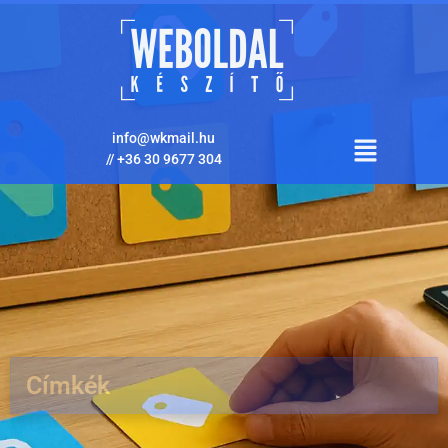
info@wkmail.hu
//
+36 30 9677 304
Címkék