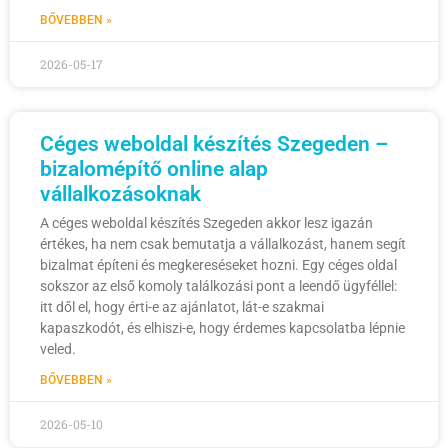
BŐVEBBEN »
2026-05-17
Céges weboldal készítés Szegeden –
bizalomépítő online alap
vállalkozásoknak
A céges weboldal készítés Szegeden akkor lesz igazán
értékes, ha nem csak bemutatja a vállalkozást, hanem segít
bizalmat építeni és megkereséseket hozni. Egy céges oldal
sokszor az első komoly találkozási pont a leendő ügyféllel:
itt dől el, hogy érti-e az ajánlatot, lát-e szakmai
kapaszkodót, és elhiszi-e, hogy érdemes kapcsolatba lépnie
veled.
BŐVEBBEN »
2026-05-10