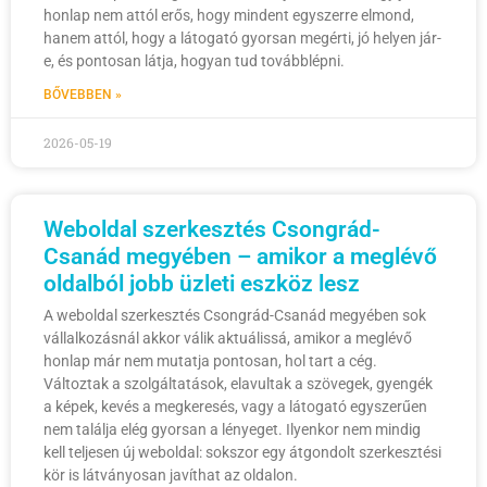
honlap nem attól erős, hogy mindent egyszerre elmond,
hanem attól, hogy a látogató gyorsan megérti, jó helyen jár-
e, és pontosan látja, hogyan tud továbblépni.
BŐVEBBEN »
2026-05-19
Weboldal szerkesztés Csongrád-
Csanád megyében – amikor a meglévő
oldalból jobb üzleti eszköz lesz
A weboldal szerkesztés Csongrád-Csanád megyében sok
vállalkozásnál akkor válik aktuálissá, amikor a meglévő
honlap már nem mutatja pontosan, hol tart a cég.
Változtak a szolgáltatások, elavultak a szövegek, gyengék
a képek, kevés a megkeresés, vagy a látogató egyszerűen
nem találja elég gyorsan a lényeget. Ilyenkor nem mindig
kell teljesen új weboldal: sokszor egy átgondolt szerkesztési
kör is látványosan javíthat az oldalon.