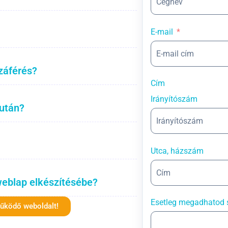
E-mail
záférés?
Cím
Irányítószám
 után?
Utca, házszám
weblap elkészítésébe?
Esetleg megadhatod 
működő weboldalt!