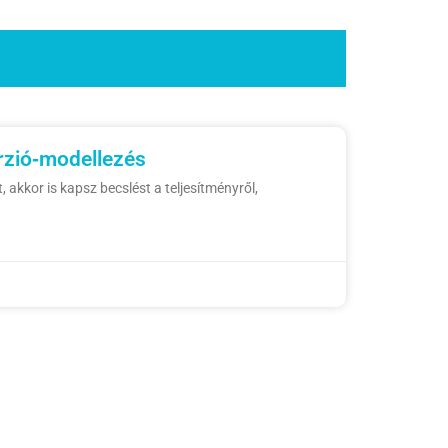
rzió‑modellezés
 akkor is kapsz becslést a teljesítményről,