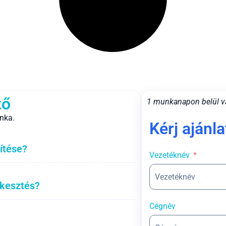
tő
1 munkanapon belül v
nka.
Kérj ajánla
ítése?
Vezetéknév
rkesztés?
Cégnév