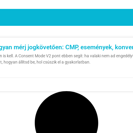
gyan mérj jogkövetően: CMP, események, konve
n is kell. A Consent Mode V2 pont ebben segít: ha valaki nem ad engedélyt,
, hogyan állítsd be, hol csúszik el a gyakorlatban.