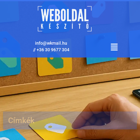
info@wkmail.hu
//
+36 30 9677 304
Címkék