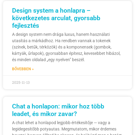
Design system a honlapra –
következetes arculat, gyorsabb
fejlesztés
A design system nem drága luxus, hanem használati
utasítás a márkádhoz. Ha rendben vannak a tokenek
(színek, betűk, térközök) és a komponensek (gombok,
kártyák, űrlapok), gyorsabban építesz, kevesebbet hibázol,
és minden oldalad „egy nyelven” beszél.
BŐVEBBEN »
2025-11-13
Chat a honlapon: mikor hoz több
leadet, és mikor zavar?
A chat lehet a honlapod legjobb értékesítője — vagy a
legidegesítőbb potyautas. Megmutatom, mikor érdemes