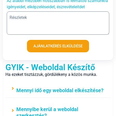
Az alábbi mezőben hosszabban is leírhatod számunkra
igényeidet, elképzeléseidet, észrevételeitdet
AJÁNLATKÉRÉS ELKÜLDÉSE
GYIK - Weboldal Készítő
Ha ezeket tisztázzuk, gördülékeny a közös munka.
Mennyi idő egy weboldal elkészítése?
Mennyibe kerül a weboldal
szerkesztés?