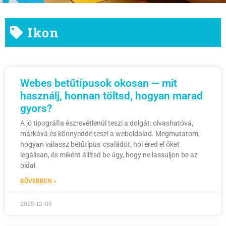
Ikon
Webes betűtípusok okosan — mit
használj, honnan töltsd, hogyan marad
gyors?
A jó tipográfia észrevétlenül teszi a dolgát: olvashatóvá,
márkává és könnyeddé teszi a weboldalad. Megmutatom,
hogyan válassz betűtípus‑családot, hol éred el őket
legálisan, és miként állítsd be úgy, hogy ne lassuljon be az
oldal.
BŐVEBBEN »
2025-12-05