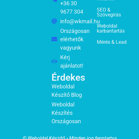
+36 30
SEO &
9677 304
Szövegírás
info@wkmail.hu
Weboldal
Országosan
karbantartás
elérhetők
Mérés & Lead
vagyunk
Kérj
ajánlatot!
Érdekes
Weboldal
Készítő Blog
Weboldal
Készítés
Országosan
© Weboldal Készítő • Minden jog fenntartva