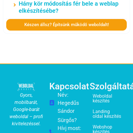
Hány kör módosítás fér bele a weblap
elkészítésébe?
Készen állsz? Építsünk működő weboldalt!
Kapcsolat
Szolgáltat
Név:
Gyors,
Weboldal
készítés
mobilbarát,
Hegedűs
Google-barát
Sándor
Landing
oldal készítés
weboldal – profi
Sürgős?
kivitelezéssel.
Webshop
Hívj most:
készítés