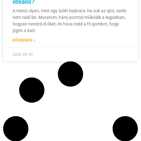
ideális?
A menü olyan, mint egy üzlet bejárata: ha sok az ajtó, senki
nem talál be. Mutatom, hány ponttal működik a legjobban,
hogyan nevezd el őket, és hova tedd a fő gombot, hogy
jöjjön a katt.
BŐVEBBEN »
2025-09-30