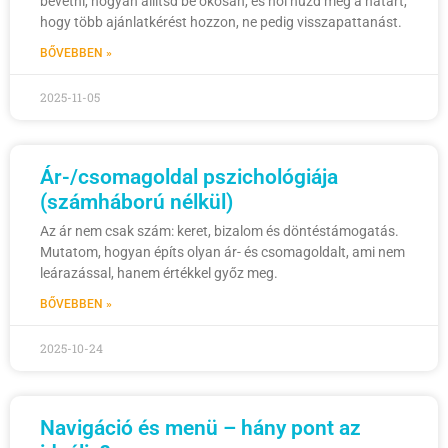
bevetni, hogyan állítsd be okosan, és hol húzd meg a határt,
hogy több ajánlatkérést hozzon, ne pedig visszapattanást.
BŐVEBBEN »
2025-11-05
Ár-/csomagoldal pszichológiája
(számháború nélkül)
Az ár nem csak szám: keret, bizalom és döntéstámogatás.
Mutatom, hogyan építs olyan ár- és csomagoldalt, ami nem
leárazással, hanem értékkel győz meg.
BŐVEBBEN »
2025-10-24
Navigáció és menü – hány pont az