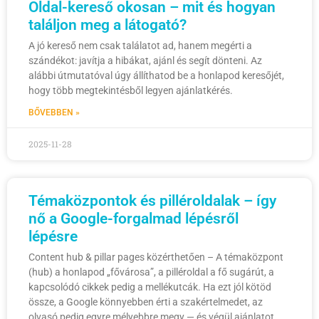
Oldal-kereső okosan – mit és hogyan
találjon meg a látogató?
A jó kereső nem csak találatot ad, hanem megérti a
szándékot: javítja a hibákat, ajánl és segít dönteni. Az
alábbi útmutatóval úgy állíthatod be a honlapod keresőjét,
hogy több megtekintésből legyen ajánlatkérés.
BŐVEBBEN »
2025-11-28
Témaközpontok és pilléroldalak – így
nő a Google-forgalmad lépésről
lépésre
Content hub & pillar pages közérthetően – A témaközpont
(hub) a honlapod „fővárosa”, a pilléroldal a fő sugárút, a
kapcsolódó cikkek pedig a mellékutcák. Ha ezt jól kötöd
össze, a Google könnyebben érti a szakértelmedet, az
olvasó pedig egyre mélyebbre megy — és végül ajánlatot