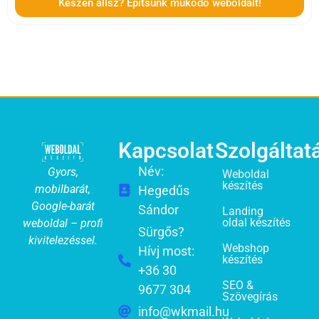
Készen állsz? Építsünk működő weboldalt!
Kapcsolat
Szolgáltat
Név:
Gyors,
Weboldal
készítés
mobilbarát,
Hegedűs
Google-barát
Sándor
Landing
oldal készítés
weboldal – profi
Sürgős?
kivitelezéssel.
Webshop
Hívj most:
készítés
+36 30
SEO &
9677 304
Szövegírás
info@wkmail.hu