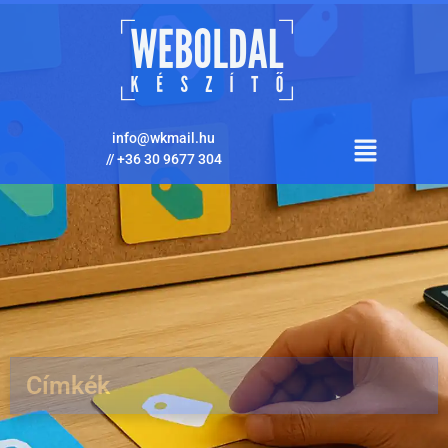
info@wkmail.hu
//
+36 30 9677 304
Címkék