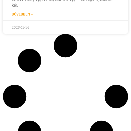
kér.
BŐVEBBEN »
2025-11-14