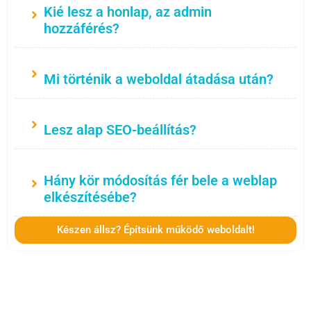
Kié lesz a honlap, az admin
hozzáférés?
Mi történik a weboldal átadása után?
Lesz alap SEO-beállítás?
Hány kör módosítás fér bele a weblap
elkészítésébe?
Készen állsz? Építsünk működő weboldalt!