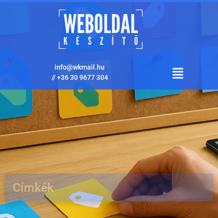
info@wkmail.hu
//
+36 30 9677 304
Címkék