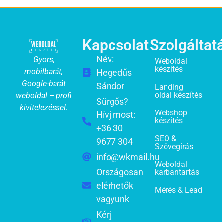
Kapcsolat
Szolgáltat
Név:
Gyors,
Weboldal
készítés
mobilbarát,
Hegedűs
Google-barát
Sándor
Landing
oldal készítés
weboldal – profi
Sürgős?
kivitelezéssel.
Webshop
Hívj most:
készítés
+36 30
SEO &
9677 304
Szövegírás
info@wkmail.hu
Weboldal
Országosan
karbantartás
elérhetők
Mérés & Lead
vagyunk
Kérj