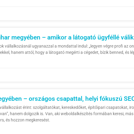
har megyében – amikor a látogató ügyféllé válik
vállalkozásnál ugyanazzal a mondattal indul: „legyen végre profi az onli
kel, hanem attól, hogy a látogató megérti a cégedet, bízik benned, és lép. 
gyében – országos csapattal, helyi fókuszú SE
llalkozást érint: szolgáltatókat, kereskedőket, építőipari csapatokat, ir
n van”, hanem dolgozik is. Van, aki weboldalkészítés formában keresi, más 
yors, és hozzon megkeresést.