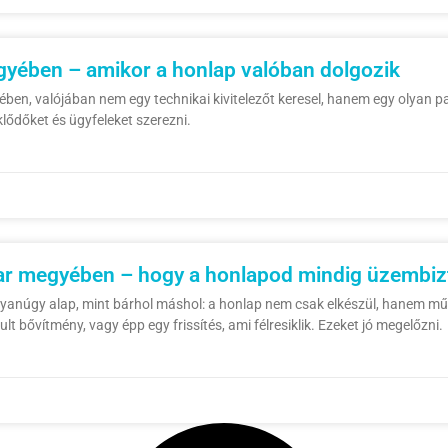
gyében – amikor a honlap valóban dolgozik
en, valójában nem egy technikai kivitelezőt keresel, hanem egy olyan partn
lődőket és ügyfeleket szerezni.
ar megyében – hogy a honlapod mindig üzembiz
núgy alap, mint bárhol máshol: a honlap nem csak elkészül, hanem műkö
lt bővítmény, vagy épp egy frissítés, ami félresiklik. Ezeket jó megelőzni.