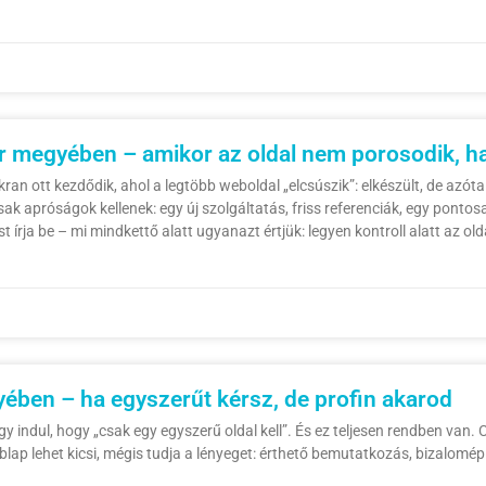
r megyében – amikor az oldal nem porosodik, h
n ott kezdődik, ahol a legtöbb weboldal „elcsúszik”: elkészült, de azóta
sak apróságok kellenek: egy új szolgáltatás, friss referenciák, egy ponto
t írja be – mi mindkettő alatt ugyanazt értjük: legyen kontroll alatt az old
ében – ha egyszerűt kérsz, de profin akarod
indul, hogy „csak egy egyszerű oldal kell”. És ez teljesen rendben van. 
blap lehet kicsi, mégis tudja a lényeget: érthető bemutatkozás, bizalomép