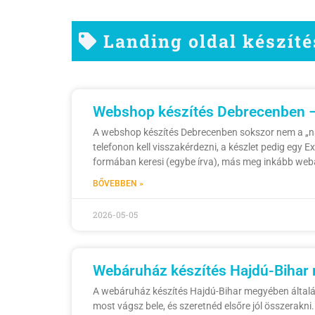
Landing oldal készít
Webshop készítés Debrecenben – i
A webshop készítés Debrecenben sokszor nem a „nag
telefonon kell visszakérdezni, a készlet pedig egy 
formában keresi (egybe írva), más meg inkább webá
BŐVEBBEN »
2026-05-05
Webáruház készítés Hajdú-Bihar 
A webáruház készítés Hajdú-Bihar megyében általába
most vágsz bele, és szeretnéd elsőre jól összerakni