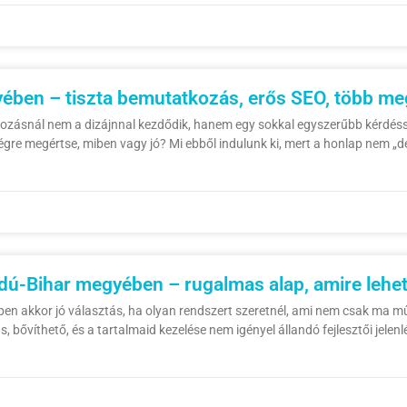
ében – tiszta bemutatkozás, erős SEO, több m
zásnál nem a dizájnnal kezdődik, hanem egy sokkal egyszerűbb kérdéssel
végre megértse, miben vagy jó? Mi ebből indulunk ki, mert a honlap nem „
ú-Bihar megyében – rugalmas alap, amire lehet
n akkor jó választás, ha olyan rendszert szeretnél, ami nem csak ma mű
, bővíthető, és a tartalmaid kezelése nem igényel állandó fejlesztői jelenl