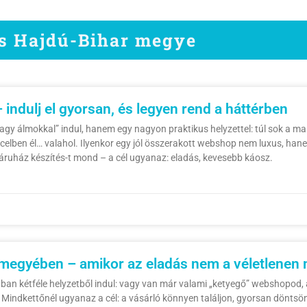
és Hajdú-Bihar megye
ndulj el gyorsan, és legyen rend a háttérben
y álmokkal” indul, hanem egy nagyon praktikus helyzettel: túl sok a ma
Excelben él… valahol. Ilyenkor egy jól összerakott webshop nem luxus, ha
ruház készítés-t mond – a cél ugyanaz: eladás, kevesebb káosz.
megyében – amikor az eladás nem a véletlenen 
n kétféle helyzetből indul: vagy van már valami „ketyegő” webshopod, am
. Mindkettőnél ugyanaz a cél: a vásárló könnyen találjon, gyorsan döntsön