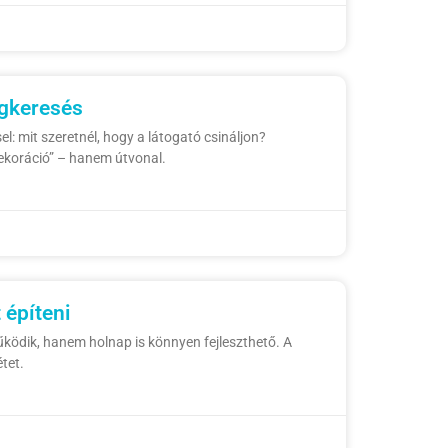
egkeresés
: mit szeretnél, hogy a látogató csináljon?
dekoráció” – hanem útvonal.
 építeni
ködik, hanem holnap is könnyen fejleszthető. A
étet.