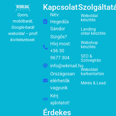
Kapcsolat
Szolgáltat
Név:
Gyors,
Weboldal
készítés
mobilbarát,
Hegedűs
Google-barát
Sándor
Landing
oldal készítés
weboldal – profi
Sürgős?
kivitelezéssel.
Webshop
Hívj most:
készítés
+36 30
SEO &
9677 304
Szövegírás
info@wkmail.hu
Weboldal
Országosan
karbantartás
elérhetők
Mérés & Lead
vagyunk
Kérj
ajánlatot!
Érdekes