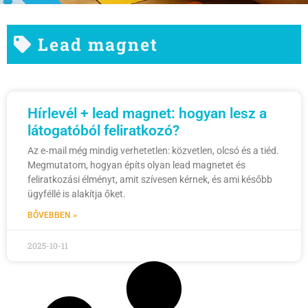
Lead magnet
Hírlevél + lead magnet: hogyan lesz a
látogatóból feliratkozó?
Az e‑mail még mindig verhetetlen: közvetlen, olcsó és a tiéd.
Megmutatom, hogyan építs olyan lead magnetet és
feliratkozási élményt, amit szívesen kérnek, és ami később
ügyféllé is alakítja őket.
BŐVEBBEN »
2025-10-11