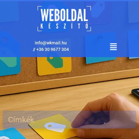
info@wkmail.hu
//
+36 30 9677 304
Címkék