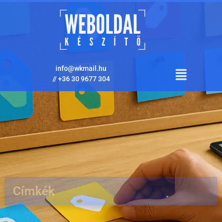
info@wkmail.hu
//
+36 30 9677 304
Címkék