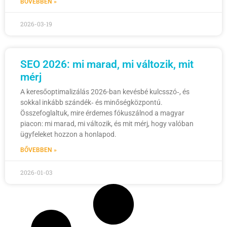
BŐVEBBEN »
2026-03-19
SEO 2026: mi marad, mi változik, mit
mérj
A keresőoptimalizálás 2026-ban kevésbé kulcsszó‑, és
sokkal inkább szándék‑ és minőségközpontú.
Összefoglaltuk, mire érdemes fókuszálnod a magyar
piacon: mi marad, mi változik, és mit mérj, hogy valóban
ügyfeleket hozzon a honlapod.
BŐVEBBEN »
2026-01-03