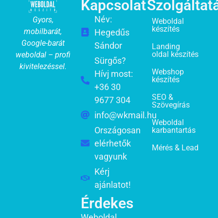
Kapcsolat
Szolgáltat
Név:
Gyors,
Weboldal
készítés
mobilbarát,
Hegedűs
Google-barát
Sándor
Landing
oldal készítés
weboldal – profi
Sürgős?
kivitelezéssel.
Webshop
Hívj most:
készítés
+36 30
SEO &
9677 304
Szövegírás
info@wkmail.hu
Weboldal
Országosan
karbantartás
elérhetők
Mérés & Lead
vagyunk
Kérj
ajánlatot!
Érdekes
Weboldal