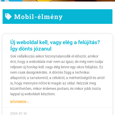
Mobil-élmény
Új weboldal kell, vagy elég a felújítás?
Így dönts józanul
Sok vállalkozás akkor bizonytalanodik el először, amikor
érzi, hogy a weboldala már nem az igazi, de még nem tudja:
teljesen új honlap kell, vagy elég lenne egy okos felújítás. Ez
nem csak designkérdés. A döntés függ a technikai
állapottól, a tartalomtól, a céloktól, a mérhetőségtől és attól
is, hogy mennyire nőtte ki magát az oldal. Nézzük meg
közérthetően, mikor érdemes javítani, és mikor jobb tiszta
lappal új weboldalt készíteni.
BŐVEBBEN »
2026-07-10