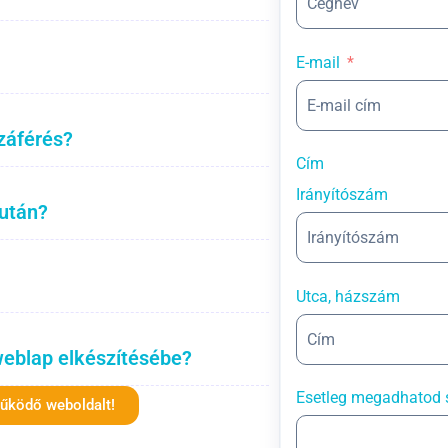
E-mail
záférés?
Cím
Irányítószám
 után?
Utca, házszám
weblap elkészítésébe?
Esetleg megadhatod 
működő weboldalt!