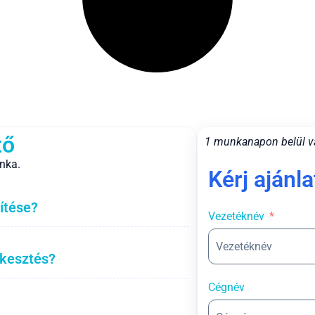
tő
1 munkanapon belül v
nka.
Kérj ajánla
ítése?
Vezetéknév
rkesztés?
Cégnév