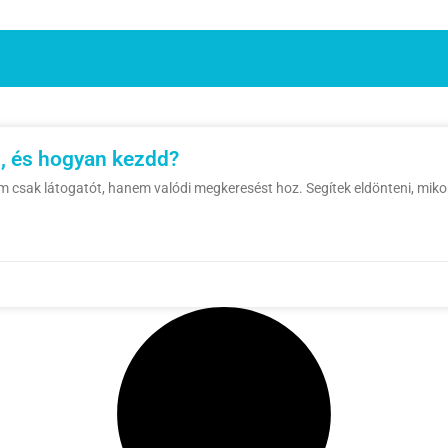
g, és hogyan kezdd?
 csak látogatót, hanem valódi megkeresést hoz. Segítek eldönteni, mikor 