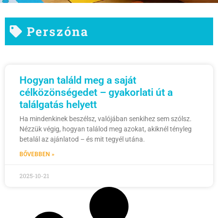
Perszóna
Hogyan találd meg a saját
célközönségedet – gyakorlati út a
találgatás helyett
Ha mindenkinek beszélsz, valójában senkihez sem szólsz.
Nézzük végig, hogyan találod meg azokat, akiknél tényleg
betalál az ajánlatod – és mit tegyél utána.
BŐVEBBEN »
2025-10-21