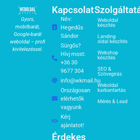
Kapcsolat
Szolgáltat
Név:
Gyors,
Weboldal
készítés
mobilbarát,
Hegedűs
Google-barát
Sándor
Landing
oldal készítés
weboldal – profi
Sürgős?
kivitelezéssel.
Webshop
Hívj most:
készítés
+36 30
SEO &
9677 304
Szövegírás
info@wkmail.hu
Weboldal
Országosan
karbantartás
elérhetők
Mérés & Lead
vagyunk
Kérj
ajánlatot!
Érdekes