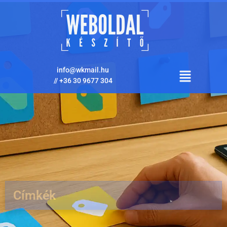
info@wkmail.hu
//
+36 30 9677 304
Címkék