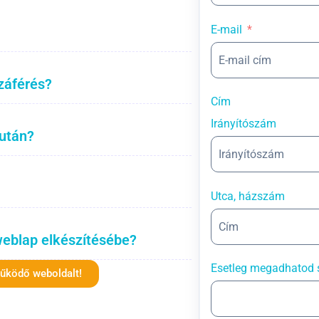
E-mail
záférés?
Cím
Irányítószám
 után?
Utca, házszám
weblap elkészítésébe?
Esetleg megadhatod 
működő weboldalt!