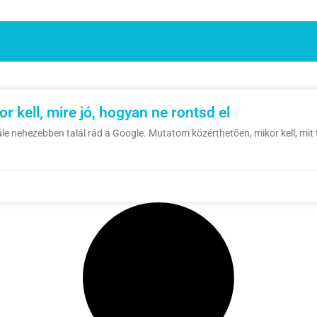
 kell, mire jó, hogyan ne rontsd el
e nehezebben talál rád a Google. Mutatom közérthetően, mikor kell, mit t