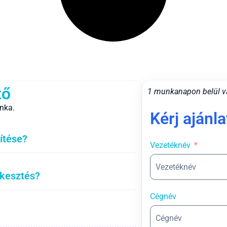
tő
1 munkanapon belül v
nka.
Kérj ajánla
ítése?
Vezetéknév
rkesztés?
Cégnév