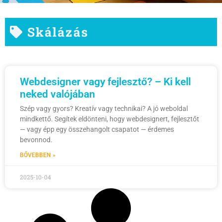
Skálázás
Webdesigner vagy fejlesztő? – Ki kell
neked valójában
Szép vagy gyors? Kreatív vagy technikai? A jó weboldal
mindkettő. Segítek eldönteni, hogy webdesignert, fejlesztőt
— vagy épp egy összehangolt csapatot — érdemes
bevonnod.
BŐVEBBEN »
2025-10-04