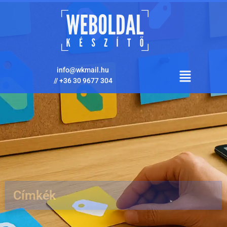
info@wkmail.hu
//
+36 30 9677 304
Címkék