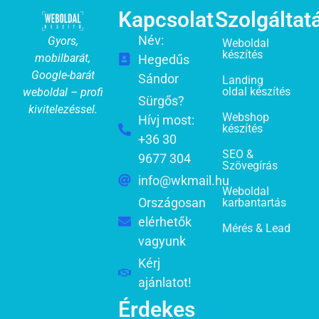
Kapcsolat
Szolgáltat
Név:
Gyors,
Weboldal
készítés
mobilbarát,
Hegedűs
Google-barát
Sándor
Landing
oldal készítés
weboldal – profi
Sürgős?
kivitelezéssel.
Webshop
Hívj most:
készítés
+36 30
SEO &
9677 304
Szövegírás
info@wkmail.hu
Weboldal
Országosan
karbantartás
elérhetők
Mérés & Lead
vagyunk
Kérj
ajánlatot!
Érdekes