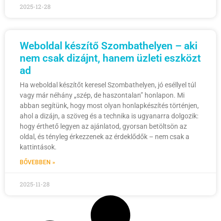
2025-12-28
Weboldal készítő Szombathelyen – aki
nem csak dizájnt, hanem üzleti eszközt
ad
Ha weboldal készítőt keresel Szombathelyen, jó eséllyel túl
vagy már néhány „szép, de haszontalan” honlapon. Mi
abban segítünk, hogy most olyan honlapkészítés történjen,
ahol a dizájn, a szöveg és a technika is ugyanarra dolgozik:
hogy érthető legyen az ajánlatod, gyorsan betöltsön az
oldal, és tényleg érkezzenek az érdeklődők – nem csak a
kattintások.
BŐVEBBEN »
2025-11-28