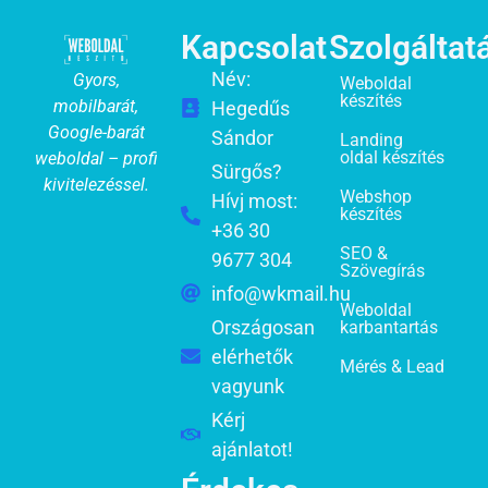
Kapcsolat
Szolgáltat
Név:
Gyors,
Weboldal
készítés
mobilbarát,
Hegedűs
Google-barát
Sándor
Landing
oldal készítés
weboldal – profi
Sürgős?
kivitelezéssel.
Webshop
Hívj most:
készítés
+36 30
SEO &
9677 304
Szövegírás
info@wkmail.hu
Weboldal
Országosan
karbantartás
elérhetők
Mérés & Lead
vagyunk
Kérj
ajánlatot!