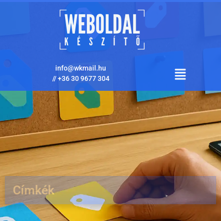
info@wkmail.hu
//
+36 30 9677 304
Címkék