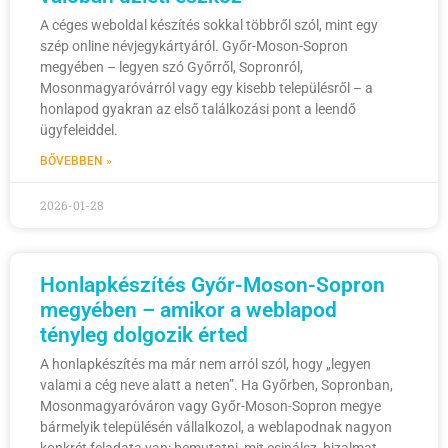
A céges weboldal készítés sokkal többről szól, mint egy
szép online névjegykártyáról. Győr-Moson-Sopron
megyében – legyen szó Győrről, Sopronról,
Mosonmagyaróvárról vagy egy kisebb településről – a
honlapod gyakran az első találkozási pont a leendő
ügyfeleiddel.
BŐVEBBEN »
2026-01-28
Honlapkészítés Győr-Moson-Sopron
megyében – amikor a weblapod
tényleg dolgozik érted
A honlapkészítés ma már nem arról szól, hogy „legyen
valami a cég neve alatt a neten”. Ha Győrben, Sopronban,
Mosonmagyaróváron vagy Győr-Moson-Sopron megye
bármelyik településén vállalkozol, a weblapodnak nagyon