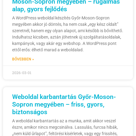
Moson-Sopron megyében – rugalmas
alap, gyors fejlődés
A WordPress weboldal készítés Győr-Moson-Sopron
megyében akkor jó döntés, ha nem csak „egy kész oldalt”
szeretnél, hanem egy olyan alapot, ami később is bővíthető.
Indulhatsz kicsiben, aztán jöhetnek új szolgáltatásoldalak,
kampányok, vagy akár egy webshop. A WordPress pont
ettől erős: élhető marad a weboldalad.
BŐVEBBEN »
2026-03-01
Weboldal karbantartás Győr-Moson-
Sopron megyében – friss, gyors,
biztonságos
A weboldal karbantartás az a munka, amit akkor veszel
észre, amikor nincs megcsinálva. Lassulás, furcsa hibák,
„nem küld űrlapot”, feltörési kísérletek, vagy egy frissítés,