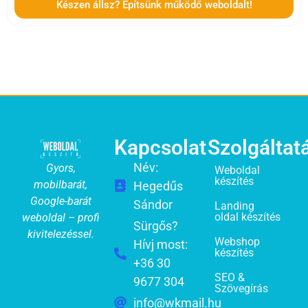
Készen állsz? Építsünk működő weboldalt!
Kapcsolat
Szolgáltat
Név:
Gyors,
Weboldal
készítés
mobilbarát,
Hegedűs
Google-barát
Sándor
Landing
oldal készítés
weboldal – profi
Sürgős?
kivitelezéssel.
Webshop
Hívj most:
készítés
+36 30
SEO &
9677 304
Szövegírás
info@wkmail.hu