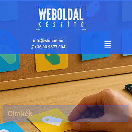
info@wkmail.hu
//
+36 30 9677 304
Címkék