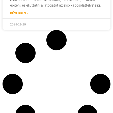
konkrét feladata van: bemutatni, mit csinálsz, bizalmat
építeni, és eljuttatni a látogatót az első kapcsolatfelvételig.
BŐVEBBEN »
2025-12-29