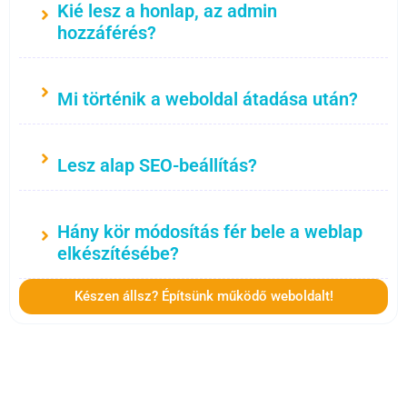
Kié lesz a honlap, az admin
hozzáférés?
Mi történik a weboldal átadása után?
Lesz alap SEO-beállítás?
Hány kör módosítás fér bele a weblap
elkészítésébe?
Készen állsz? Építsünk működő weboldalt!