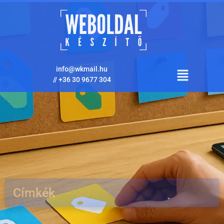
info@wkmail.hu
//
+36 30 9677 304
Címkék