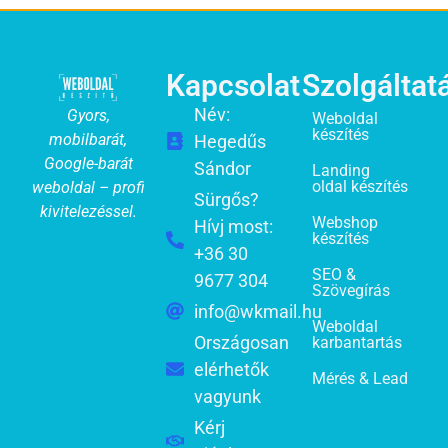
Kapcsolat
Szolgáltat
Név:
Gyors,
Weboldal
készítés
mobilbarát,
Hegedűs
Google-barát
Sándor
Landing
oldal készítés
weboldal – profi
Sürgős?
kivitelezéssel.
Webshop
Hívj most:
készítés
+36 30
SEO &
9677 304
Szövegírás
info@wkmail.hu
Weboldal
Országosan
karbantartás
elérhetők
Mérés & Lead
vagyunk
Kérj