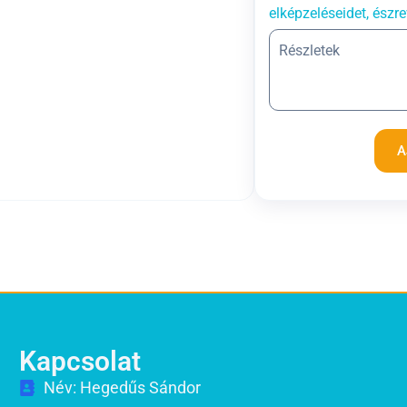
elképzeléseidet, észre
A
Kapcsolat
Név: Hegedűs Sándor