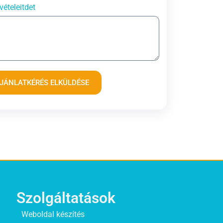
vételeitdet
JÁNLATKÉRÉS ELKÜLDÉSE
Szolgáltatások
Weboldal készítés