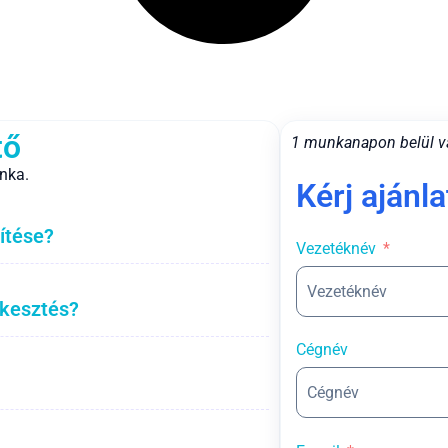
tő
1 munkanapon belül v
nka.
Kérj ajánla
ítése?
Vezetéknév
rkesztés?
Cégnév