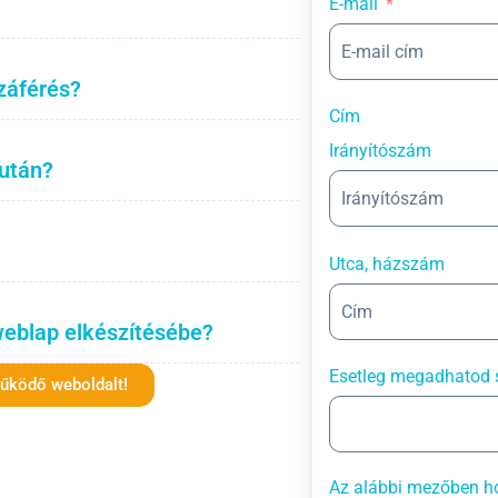
E-mail
záférés?
Cím
Irányítószám
 után?
Utca, házszám
weblap elkészítésébe?
Esetleg megadhatod 
működő weboldalt!
Az alábbi mezőben ho