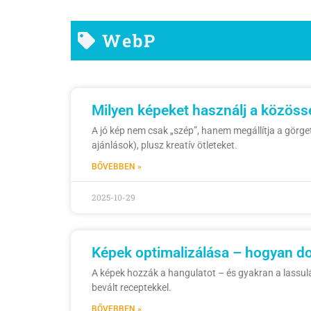
WebP
Milyen képeket használj a közöss
A jó kép nem csak „szép”, hanem megállítja a görge
ajánlások), plusz kreatív ötleteket.
BŐVEBBEN »
2025-10-29
Képek optimalizálása – hogyan do
A képek hozzák a hangulatot – és gyakran a lassulá
bevált receptekkel.
BŐVEBBEN »