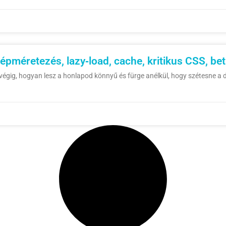
épméretezés, lazy‑load, cache, kritikus CSS, be
égig, hogyan lesz a honlapod könnyű és fürge anélkül, hogy szétesne a d