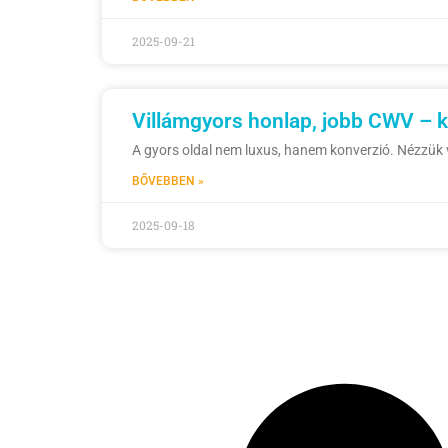
2025-09-21
Villámgyors honlap, jobb CWV – k
A gyors oldal nem luxus, hanem konverzió. Nézzük v
BŐVEBBEN »
2025-09-18