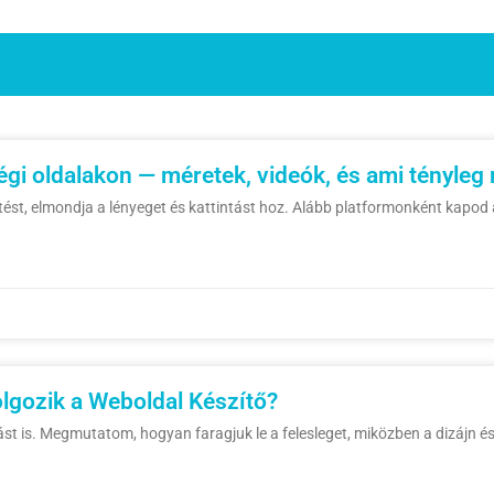
égi oldalakon — méretek, videók, és ami tényleg
tést, elmondja a lényeget és kattintást hoz. Alább platformonként kapod
lgozik a Weboldal Készítő?
st is. Megmutatom, hogyan faragjuk le a felesleget, miközben a dizájn és