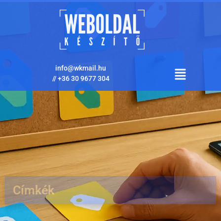
info@wkmail.hu
//
+36 30 9677 304
Címkék