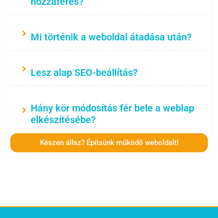
hozzáférés?
Mi történik a weboldal átadása után?
Lesz alap SEO-beállítás?
Hány kör módosítás fér bele a weblap
elkészítésébe?
Készen állsz? Építsünk működő weboldalt!