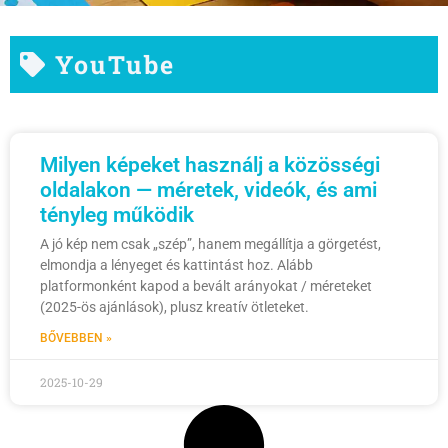
YouTube
Milyen képeket használj a közösségi
oldalakon — méretek, videók, és ami
tényleg működik
A jó kép nem csak „szép”, hanem megállítja a görgetést,
elmondja a lényeget és kattintást hoz. Alább
platformonként kapod a bevált arányokat / méreteket
(2025-ös ajánlások), plusz kreatív ötleteket.
BŐVEBBEN »
2025-10-29