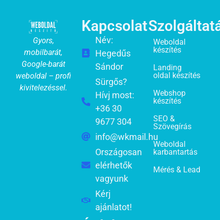
Kapcsolat
Szolgáltat
Név:
Gyors,
Weboldal
készítés
mobilbarát,
Hegedűs
Google-barát
Sándor
Landing
oldal készítés
weboldal – profi
Sürgős?
kivitelezéssel.
Webshop
Hívj most:
készítés
+36 30
SEO &
9677 304
Szövegírás
info@wkmail.hu
Weboldal
Országosan
karbantartás
elérhetők
Mérés & Lead
vagyunk
Kérj
ajánlatot!