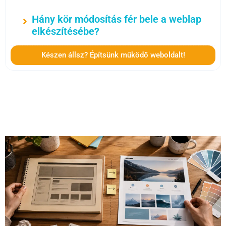
Hány kör módosítás fér bele a weblap
elkészítésébe?
Készen állsz? Építsünk működő weboldalt!