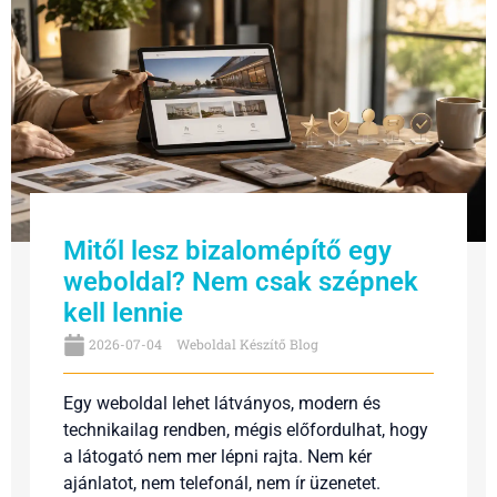
Mitől lesz bizalomépítő egy
weboldal? Nem csak szépnek
kell lennie
2026-07-04
Weboldal Készítő Blog
Egy weboldal lehet látványos, modern és
technikailag rendben, mégis előfordulhat, hogy
a látogató nem mer lépni rajta. Nem kér
ajánlatot, nem telefonál, nem ír üzenetet.