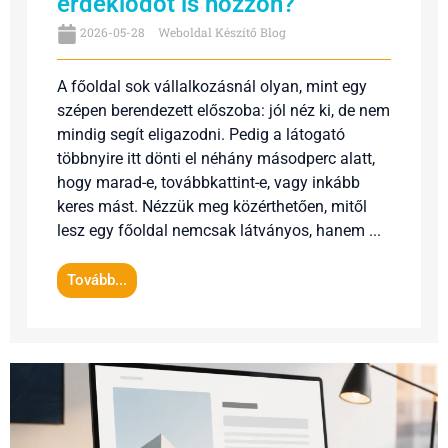
érdeklődőt is hozzon?
2026-05-28
Weboldal Készítő Blog
A főoldal sok vállalkozásnál olyan, mint egy
szépen berendezett előszoba: jól néz ki, de nem
mindig segít eligazodni. Pedig a látogató
többnyire itt dönti el néhány másodperc alatt,
hogy marad-e, továbbkattint-e, vagy inkább
keres mást. Nézzük meg közérthetően, mitől
lesz egy főoldal nemcsak látványos, hanem ...
Tovább...