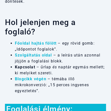
döntések.
Hol jelenjen meg a
foglaló?
Főoldal hajtás fölött
– egy rövid gomb:
„Időpontot foglalok”.
Szolgáltatás oldal
– a leírás után azonnal
jöjjön a foglalási blokk.
Kapcsolat
– űrlap
és
naptár egymás mellett;
ki melyiket szereti.
Blogcikk végén
– témába illő
mikrokonverzió: „15 perces ingyenes
egyeztetés”.
Foglalási élmény: