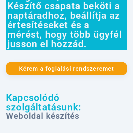
Készítő csapata beköti a
naptáradhoz, beállítja az
értesítéseket és a
mérést, hogy több ügyfél
jusson el hozzád.
Kérem a foglalási rendszeremet
Kapcsolódó
szolgáltatásunk:
Weboldal készítés