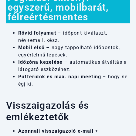
egyszerű, mobilbarát,
félreértésmentes
Rövid folyamat
– időpont kiválaszt,
név+email, kész.
Mobil‑első
– nagy tappolható időpontok,
egyértelmű lépések.
Időzóna kezelése
– automatikus átváltás a
látogató eszközéhez.
Pufferidők és max. napi meeting
– hogy ne
égj ki.
Visszaigazolás és
emlékeztetők
Azonnali visszaigazoló e‑mail
+