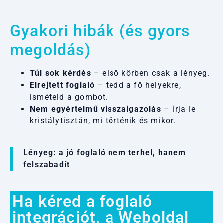
Gyakori hibák (és gyors
megoldás)
Túl sok kérdés
– első körben csak a lényeg.
Elrejtett foglaló
– tedd a fő helyekre,
ismételd a gombot.
Nem egyértelmű visszaigazolás
– írja le
kristálytisztán, mi történik és mikor.
Lényeg: a jó foglaló nem terhel, hanem
felszabadít
Ha kéred a foglaló
integrációt, a Weboldal