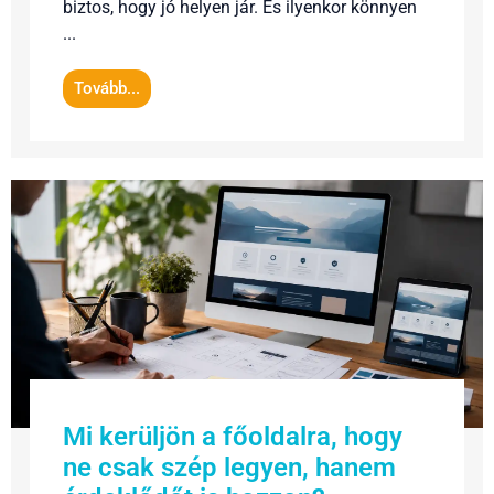
biztos, hogy jó helyen jár. És ilyenkor könnyen
...
Tovább...
Mi kerüljön a főoldalra, hogy
ne csak szép legyen, hanem