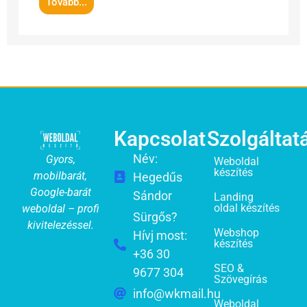
Tovább...
Kapcsolat
Szolgáltat
Név:
Gyors,
Weboldal
készítés
mobilbarát,
Hegedűs
Google-barát
Sándor
Landing
oldal készítés
weboldal – profi
Sürgős?
kivitelezéssel.
Webshop
Hívj most:
készítés
+36 30
SEO &
9677 304
Szövegírás
info@wkmail.hu
Weboldal