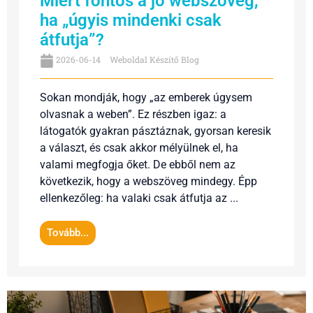
Miért fontos a jó webszöveg,
ha „úgyis mindenki csak
átfutja”?
2026-06-14
Weboldal Készítő Blog
Sokan mondják, hogy „az emberek úgysem
olvasnak a weben”. Ez részben igaz: a
látogatók gyakran pásztáznak, gyorsan keresik
a választ, és csak akkor mélyülnek el, ha
valami megfogja őket. De ebből nem az
következik, hogy a webszöveg mindegy. Épp
ellenkezőleg: ha valaki csak átfutja az ...
Tovább...