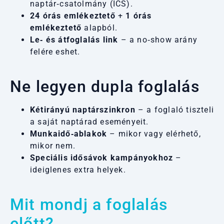
naptár‑csatolmány (ICS).
24 órás emlékeztető
+
1 órás
emlékeztető
alapból.
Le‑ és átfoglalás link
– a no‑show arány
felére eshet.
Ne legyen dupla foglalás
Kétirányú naptárszinkron
– a foglaló tiszteli
a saját naptárad eseményeit.
Munkaidő‑ablakok
– mikor vagy elérhető,
mikor nem.
Speciális idősávok kampányokhoz
–
ideiglenes extra helyek.
Mit mondj a foglalás
előtt?