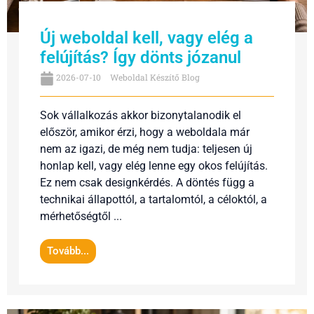
Új weboldal kell, vagy elég a
felújítás? Így dönts józanul
2026-07-10
Weboldal Készítő Blog
Sok vállalkozás akkor bizonytalanodik el
először, amikor érzi, hogy a weboldala már
nem az igazi, de még nem tudja: teljesen új
honlap kell, vagy elég lenne egy okos felújítás.
Ez nem csak designkérdés. A döntés függ a
technikai állapottól, a tartalomtól, a céloktól, a
mérhetőségtől ...
Tovább...