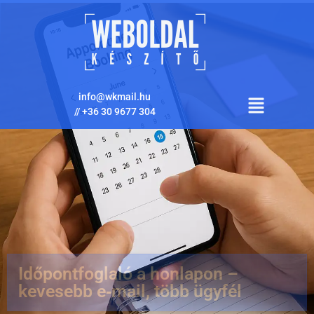
info@wkmail.hu
//
+36 30 9677 304
Időpontfoglaló a honlapon –
kevesebb e‑mail, több ügyfél