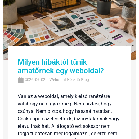
Milyen hibáktól tűnik
amatőrnek egy weboldal?
2026-06-02
Weboldal Készítő Blog
Van az a weboldal, amelyik első ránézésre
valahogy nem győz meg. Nem biztos, hogy
csúnya. Nem biztos, hogy használhatatlan.
Csak éppen szétesettnek, bizonytalannak vagy
elavultnak hat. A látogató ezt sokszor nem
fogja tudatosan megfogalmazni, de érzi: nem