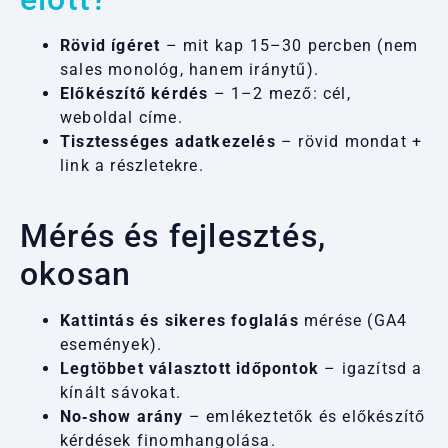
Rövid ígéret
– mit kap 15–30 percben (nem
sales monológ, hanem iránytű).
Előkészítő kérdés
– 1–2 mező: cél,
weboldal címe.
Tisztességes adatkezelés
– rövid mondat +
link a részletekre.
Mérés és fejlesztés,
okosan
Kattintás és sikeres foglalás
mérése (GA4
események).
Legtöbbet választott időpontok
– igazítsd a
kínált sávokat.
No‑show arány
– emlékeztetők és előkészítő
kérdések finomhangolása.