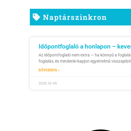
Naptárszinkron
Időpontfoglaló a honlapon – keves
Az időpontfoglaló nem extra — ha könnyű a foglalá
foglalás, és mindenki kapjon egyértelmű visszajelzé
BŐVEBBEN »
2025-10-06