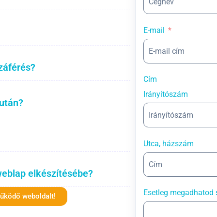
E-mail
záférés?
Cím
Irányítószám
 után?
Utca, házszám
weblap elkészítésébe?
Esetleg megadhatod 
működő weboldalt!