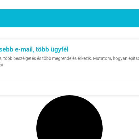
ebb e‑mail, több ügyfél
s, több beszélgetés és több megrendelés érkezik. Mutatom, hogyan építs
st.