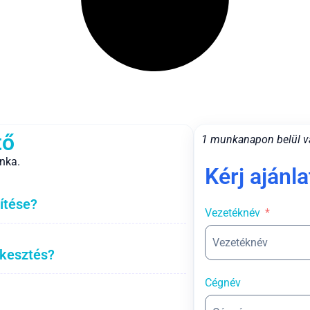
tő
1 munkanapon belül v
nka.
Kérj ajánla
ítése?
Vezetéknév
rkesztés?
Cégnév