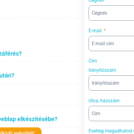
Cégnév
E-mail
záférés?
Cím
Irányítószám
 után?
Utca, házszám
weblap elkészítésébe?
Esetleg megadhatod 
működő weboldalt!