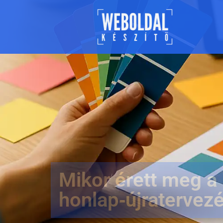
Mikor érett meg a
honlap‑újratervezé