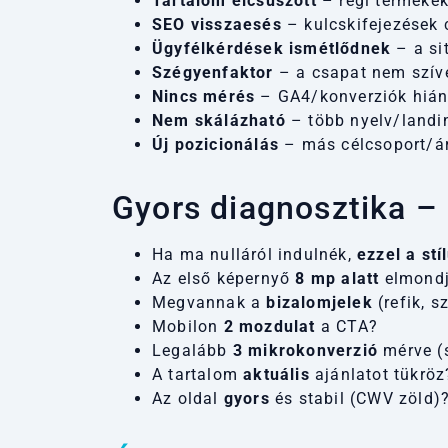
Tartalom elcsúszott
– régi termékek
SEO visszaesés
– kulcskifejezések 
Ügyfélkérdések ismétlődnek
– a si
Szégyenfaktor
– a csapat nem szíve
Nincs mérés
– GA4/konverziók hián
Nem skálázható
– több nyelv/landi
Új pozicionálás
– más célcsoport/ár
Gyors diagnosztika –
Ha ma nulláról indulnék,
ezzel a stí
Az első képernyő
8 mp alatt
elmondj
Megvannak a
bizalomjelek
(refik, 
Mobilon
2 mozdulat
a CTA?
Legalább
3 mikrokonverzió
mérve (s
A tartalom
aktuális
ajánlatot tükröz
Az oldal
gyors
és stabil (CWV zöld)