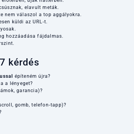
 előtérben, újak háttérben.
csúsznak, elavult meták.
te nem válaszol a top aggályokra.
sen küldi az URL‑t.
yosak.
ng hozzáadása fájdalmas.
szint.
 7 kérdés
lussal
építeném újra?
a a lényeget?
számok, garancia)?
croll, gomb, telefon‑tapp)?
?
?