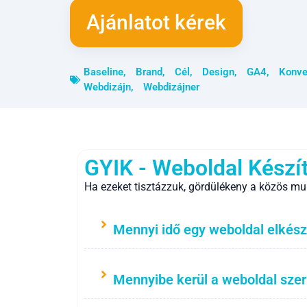
Ajánlatot kérek
Baseline
,
Brand
,
Cél
,
Design
,
GA4
,
Konve
Webdizájn
,
Webdizájner
GYIK - Weboldal Készí
Ha ezeket tisztázzuk, gördülékeny a közös mu
Mennyi idő egy weboldal elkész
Mennyibe kerül a weboldal sze