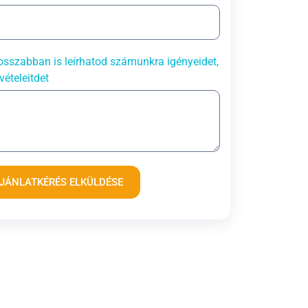
sszabban is leírhatod számunkra igényeidet,
vételeitdet
JÁNLATKÉRÉS ELKÜLDÉSE