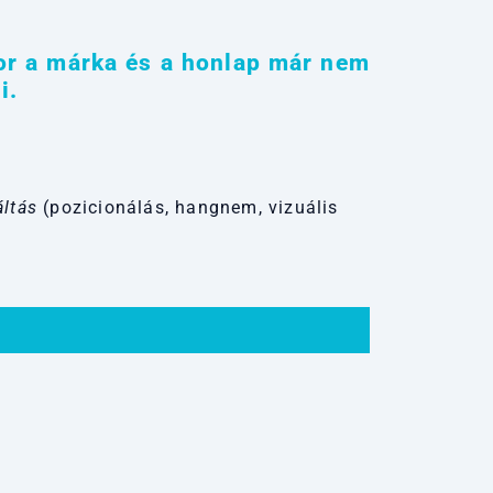
or a márka és a honlap már nem
i.
áltás
(pozicionálás, hangnem, vizuális