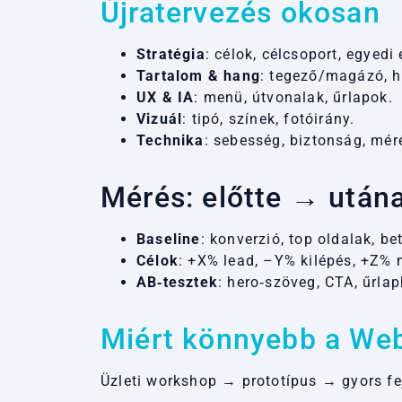
Újratervezés okosan
Stratégia
: célok, célcsoport, egyedi 
Tartalom & hang
: tegező/magázó, h
UX & IA
: menü, útvonalak, űrlapok.
Vizuál
: tipó, színek, fotóirány.
Technika
: sebesség, biztonság, mér
Mérés: előtte → után
Baseline
: konverzió, top oldalak, bet
Célok
: +X% lead, –Y% kilépés, +Z% 
AB‑tesztek
: hero‑szöveg, CTA, űrla
Miért könnyebb a
Web
Üzleti workshop → prototípus → gyors fe