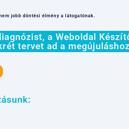
anem jobb döntési élmény a látogatónak.
diagnózist, a Weboldal Készít
krét tervet ad a megújuláshoz
tásunk: