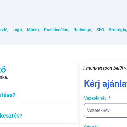
rzió
,
Logó
,
Márka
,
Pozícionálás
,
Redesign
,
SEO
,
Stratégia
tő
1 munkanapon belül v
nka.
Kérj ajánla
ítése?
Vezetéknév
rkesztés?