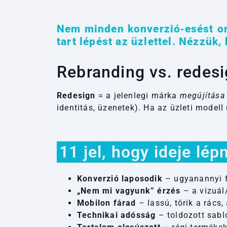
Nem minden konverzió‑esést orv
tart lépést az üzlettel. Nézzük,
Rebranding vs. redes
Redesign
= a jelenlegi márka
megújítása
identitás, üzenetek). Ha az üzleti model
11 jel, hogy ideje lépn
Konverzió laposodik
– ugyanannyi f
„Nem mi vagyunk” érzés
– a vizuál
Mobilon fárad
– lassú, törik a rács,
Technikai adósság
– toldozott sabl