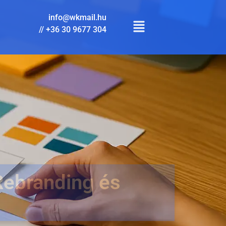
info@wkmail.hu
//
+36 30 9677 304
Rebranding és