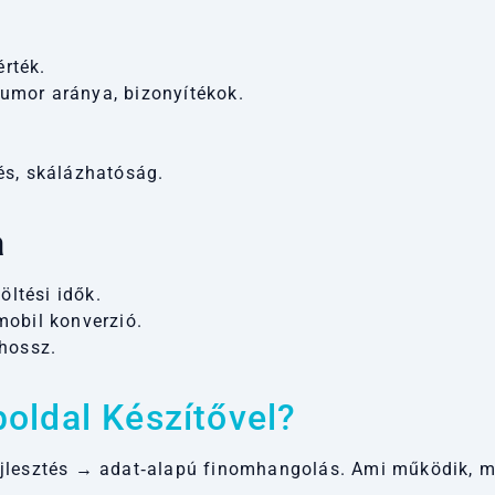
érték.
umor aránya, bizonyítékok.
és, skálázhatóság.
a
öltési idők.
mobil konverzió.
phossz.
oldal Készítővel
?
jlesztés → adat‑alapú finomhangolás. Ami működik, meg