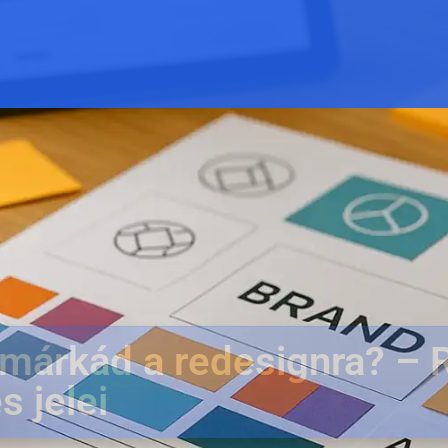
 márkád a redesignra? – 
s jelei