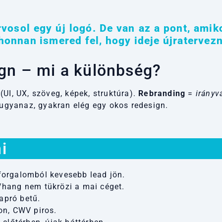
osol egy új logó. De van az a pont, amik
 honnan ismered fel, hogy ideje újratervezn
ign – mi a különbség?
(UI, UX, szöveg, képek, struktúra).
Rebranding
=
irányv
l ugyanaz, gyakran elég egy okos redesign.
i
orgalomból kevesebb lead jön.
/hang nem tükrözi a mai céget.
 apró betű.
on, CWV piros.