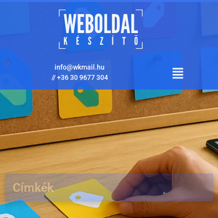
info@wkmail.hu
//
+36 30 9677 304
Címkék