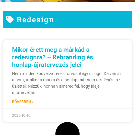
Redesign
Mikor érett meg a márkád a
redesignra? – Rebranding és
honlap‑újratervezés jelei
Nem minden konverzió‑esést orvosol egy új logó. De van az
a pont, amikor a márka és a honlap már nem tart lépést az
üzlettel. Nézzük, honnan ismered fel, hogy ideje
újratervezni.
BŐVEBBEN »
2025-10-10