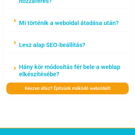
hozzáférés?
Mi történik a weboldal átadása után?
Lesz alap SEO-beállítás?
Hány kör módosítás fér bele a weblap
elkészítésébe?
Készen állsz? Építsünk működő weboldalt!