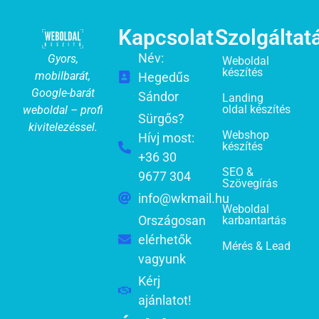
Kapcsolat
Szolgáltat
Név:
Gyors,
Weboldal
készítés
mobilbarát,
Hegedűs
Google-barát
Sándor
Landing
oldal készítés
weboldal – profi
Sürgős?
kivitelezéssel.
Webshop
Hívj most:
készítés
+36 30
SEO &
9677 304
Szövegírás
info@wkmail.hu
Weboldal
Országosan
karbantartás
elérhetők
Mérés & Lead
vagyunk
Kérj
ajánlatot!