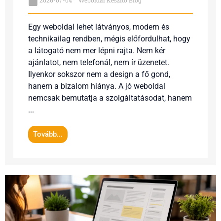
2026-07-04
Weboldal Készítő Blog
Egy weboldal lehet látványos, modern és
technikailag rendben, mégis előfordulhat, hogy
a látogató nem mer lépni rajta. Nem kér
ajánlatot, nem telefonál, nem ír üzenetet.
Ilyenkor sokszor nem a design a fő gond,
hanem a bizalom hiánya. A jó weboldal
nemcsak bemutatja a szolgáltatásodat, hanem
...
Tovább...