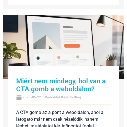
Miért nem mindegy, hol van a
CTA gomb a weboldalon?
2026-05-22
Weboldal Készítő Blog
A CTA gomb az a pont a weboldalon, ahol a
látogató már nem csak nézelődik, hanem
léphet is: ajánlatot kér, időpontot foglal,