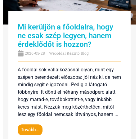
Mi kerüljön a főoldalra, hogy
ne csak szép legyen, hanem
érdeklődőt is hozzon?
2026-05-28
Weboldal Készítő Blog
A főoldal sok vállalkozásnál olyan, mint egy
szépen berendezett előszoba: jól néz ki, de nem
mindig segít eligazodni. Pedig a látogató
többnyire itt dönti el néhány másodperc alatt,
hogy marad-e, továbbkattint-e, vagy inkább
keres mást. Nézzük meg közérthetően, mitől
lesz egy főoldal nemcsak látványos, hanem ...
Tovább...