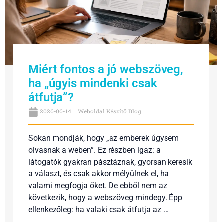
Miért fontos a jó webszöveg,
ha „úgyis mindenki csak
átfutja”?
2026-06-14
Weboldal Készítő Blog
Sokan mondják, hogy „az emberek úgysem
olvasnak a weben”. Ez részben igaz: a
látogatók gyakran pásztáznak, gyorsan keresik
a választ, és csak akkor mélyülnek el, ha
valami megfogja őket. De ebből nem az
következik, hogy a webszöveg mindegy. Épp
ellenkezőleg: ha valaki csak átfutja az ...