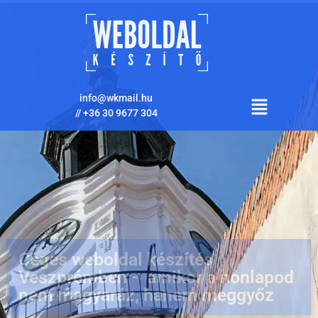
info@wkmail.hu
//
+36 30 9677 304
Céges weboldal készítés
Veszprémben – amikor a honlapod
nem magyaráz, hanem meggyőz