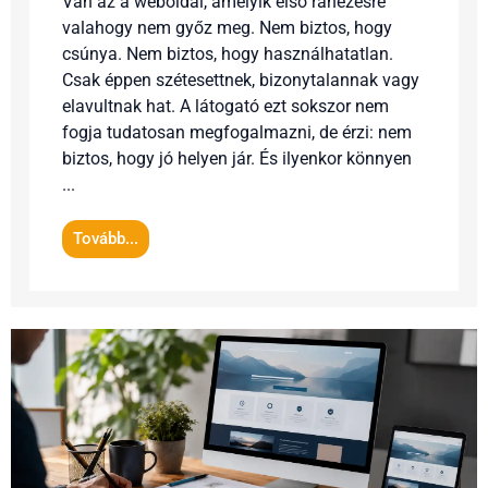
Van az a weboldal, amelyik első ránézésre
valahogy nem győz meg. Nem biztos, hogy
csúnya. Nem biztos, hogy használhatatlan.
Csak éppen szétesettnek, bizonytalannak vagy
elavultnak hat. A látogató ezt sokszor nem
fogja tudatosan megfogalmazni, de érzi: nem
biztos, hogy jó helyen jár. És ilyenkor könnyen
...
Tovább...