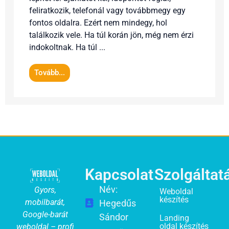
feliratkozik, telefonál vagy továbbmegy egy
fontos oldalra. Ezért nem mindegy, hol
találkozik vele. Ha túl korán jön, még nem érzi
indokoltnak. Ha túl ...
Tovább...
Kapcsolat
Szolgáltat
Név:
Gyors,
Weboldal
készítés
mobilbarát,
Hegedűs
Google-barát
Sándor
Landing
oldal készítés
weboldal – profi