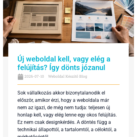
Új weboldal kell, vagy elég a
felújítás? Így dönts józanul
2026-07-10
Weboldal Készítő Blog
Sok vállalkozás akkor bizonytalanodik el
először, amikor érzi, hogy a weboldala már
nem az igazi, de még nem tudja: teljesen új
honlap kell, vagy elég lenne egy okos felújítás.
Ez nem csak designkérdés. A döntés függ a
technikai állapottól, a tartalomtól, a céloktól, a
mérhetőségtől ...