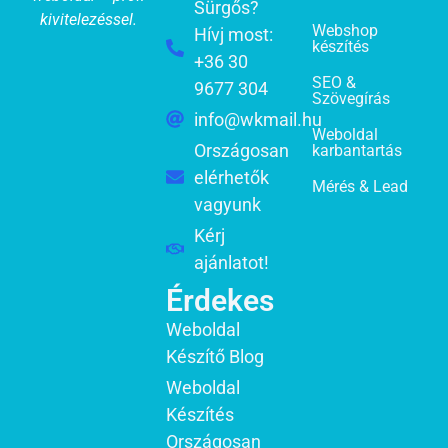
Sürgős?
kivitelezéssel.
Webshop
Hívj most:
készítés
+36 30
SEO &
9677 304
Szövegírás
info@wkmail.hu
Weboldal
Országosan
karbantartás
elérhetők
Mérés & Lead
vagyunk
Kérj
ajánlatot!
Érdekes
Weboldal
Készítő Blog
Weboldal
Készítés
Országosan