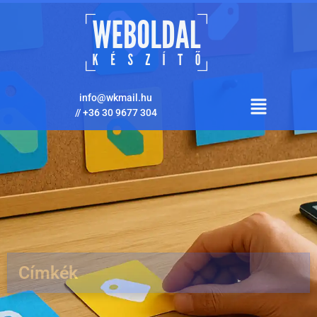
info@wkmail.hu
//
+36 30 9677 304
Címkék