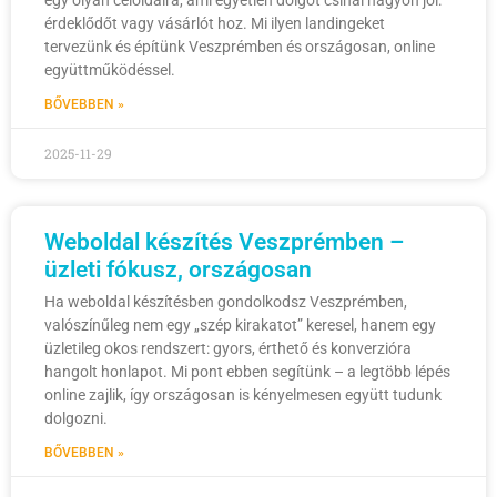
egy olyan céloldalra, ami egyetlen dolgot csinál nagyon jól:
érdeklődőt vagy vásárlót hoz. Mi ilyen landingeket
tervezünk és építünk Veszprémben és országosan, online
együttműködéssel.
BŐVEBBEN »
2025-11-29
Weboldal készítés Veszprémben –
üzleti fókusz, országosan
Ha weboldal készítésben gondolkodsz Veszprémben,
valószínűleg nem egy „szép kirakatot” keresel, hanem egy
üzletileg okos rendszert: gyors, érthető és konverzióra
hangolt honlapot. Mi pont ebben segítünk – a legtöbb lépés
online zajlik, így országosan is kényelmesen együtt tudunk
dolgozni.
BŐVEBBEN »