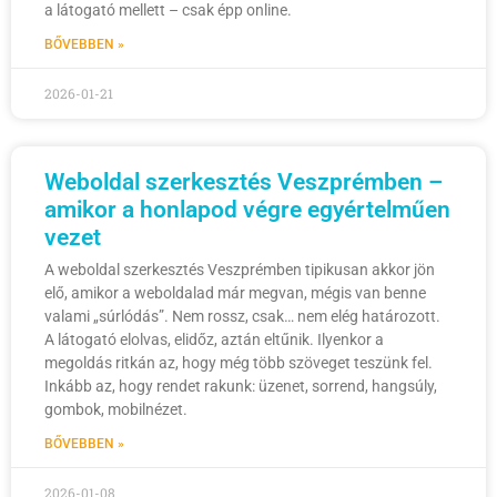
a látogató mellett – csak épp online.
BŐVEBBEN »
2026-01-21
Weboldal szerkesztés Veszprémben –
amikor a honlapod végre egyértelműen
vezet
A weboldal szerkesztés Veszprémben tipikusan akkor jön
elő, amikor a weboldalad már megvan, mégis van benne
valami „súrlódás”. Nem rossz, csak… nem elég határozott.
A látogató elolvas, elidőz, aztán eltűnik. Ilyenkor a
megoldás ritkán az, hogy még több szöveget teszünk fel.
Inkább az, hogy rendet rakunk: üzenet, sorrend, hangsúly,
gombok, mobilnézet.
BŐVEBBEN »
2026-01-08