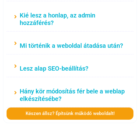
Kié lesz a honlap, az admin
hozzáférés?
Mi történik a weboldal átadása után?
Lesz alap SEO-beállítás?
Hány kör módosítás fér bele a weblap
elkészítésébe?
Készen állsz? Építsünk működő weboldalt!