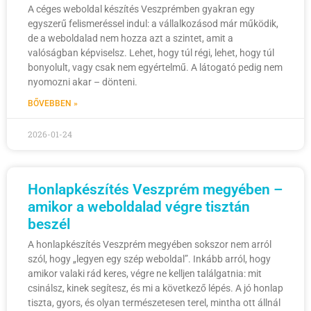
A céges weboldal készítés Veszprémben gyakran egy
egyszerű felismeréssel indul: a vállalkozásod már működik,
de a weboldalad nem hozza azt a szintet, amit a
valóságban képviselsz. Lehet, hogy túl régi, lehet, hogy túl
bonyolult, vagy csak nem egyértelmű. A látogató pedig nem
nyomozni akar – dönteni.
BŐVEBBEN »
2026-01-24
Honlapkészítés Veszprém megyében –
amikor a weboldalad végre tisztán
beszél
A honlapkészítés Veszprém megyében sokszor nem arról
szól, hogy „legyen egy szép weboldal”. Inkább arról, hogy
amikor valaki rád keres, végre ne kelljen találgatnia: mit
csinálsz, kinek segítesz, és mi a következő lépés. A jó honlap
tiszta, gyors, és olyan természetesen terel, mintha ott állnál