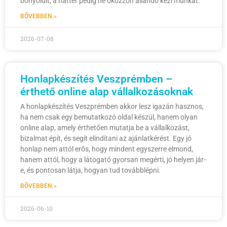
bonyolult, a háttér pedig ne okozzon állandó kézi munkát.
BŐVEBBEN »
2026-07-08
Honlapkészítés Veszprémben –
érthető online alap vállalkozásoknak
A honlapkészítés Veszprémben akkor lesz igazán hasznos,
ha nem csak egy bemutatkozó oldal készül, hanem olyan
online alap, amely érthetően mutatja be a vállalkozást,
bizalmat épít, és segít elindítani az ajánlatkérést. Egy jó
honlap nem attól erős, hogy mindent egyszerre elmond,
hanem attól, hogy a látogató gyorsan megérti, jó helyen jár-
e, és pontosan látja, hogyan tud továbblépni.
BŐVEBBEN »
2026-06-10