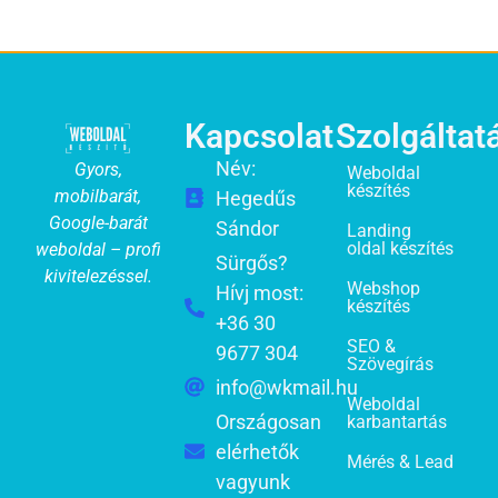
Kapcsolat
Szolgáltat
Név:
Gyors,
Weboldal
készítés
mobilbarát,
Hegedűs
Google-barát
Sándor
Landing
oldal készítés
weboldal – profi
Sürgős?
kivitelezéssel.
Webshop
Hívj most:
készítés
+36 30
SEO &
9677 304
Szövegírás
info@wkmail.hu
Weboldal
Országosan
karbantartás
elérhetők
Mérés & Lead
vagyunk