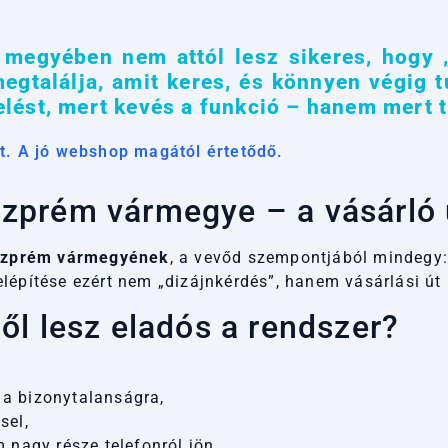
megyében nem attól lesz sikeres, hogy „
egtalálja, amit keres, és könnyen végig t
lést, mert kevés a funkció – hanem mert t
t. A jó webshop magától értetődő.
zprém vármegye – a vásárló 
zprém vármegyének
, a vevőd szempontjából mindegy:
lépítése ezért nem „dizájnkérdés”, hanem vásárlási út 
l lesz eladós a rendszer?
 a bizonytalanságra,
sel,
 nagy része telefonról jön,