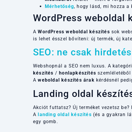
Mérhetőség
, hogy lásd, mi hozza a 
WordPress weboldal 
A
WordPress weboldal készítés
sok webs
is lehet ésszel bővíteni: új termék, új kat
SEO: ne csak hirdetés
Webshopnál a SEO nem luxus. A kategóri
készítés
/
honlapkészítés
szemléletéből 
A
weboldal készítés árak
kérdésnél pedi
Landing oldal készít
Akciót futtatsz? Új terméket vezetsz be?
A
landing oldal készítés
(és a gyakran lá
egy gomb.