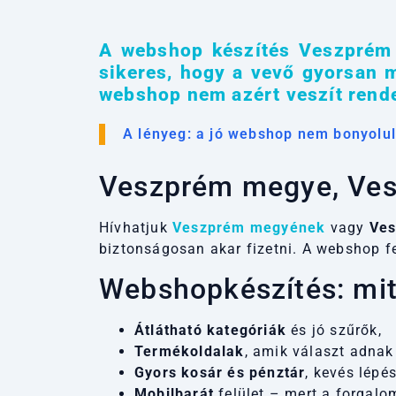
A webshop készítés Veszprém 
sikeres, hogy a vevő gyorsan m
webshop nem azért veszít rende
A lényeg: a jó webshop nem bonyolul
Veszprém megye, Ves
Hívhatjuk
Veszprém megyének
vagy
Ves
biztonságosan akar fizetni. A webshop fe
Webshopkészítés: mitő
Átlátható kategóriák
és jó szűrők,
Termékoldalak
, amik választ adnak
Gyors kosár és pénztár
, kevés lépés
Mobilbarát
felület – mert a forgalom