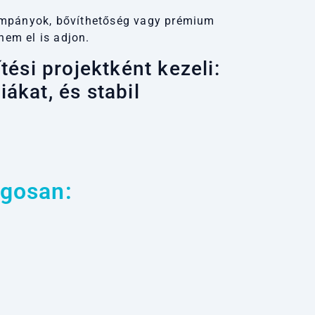
, kampányok, bővíthetőség vagy prémium
nem el is adjon.
ési projektként kezeli:
ákat, és stabil
ágosan: