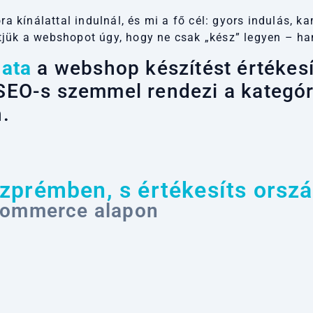
ora kínálattal indulnál, és mi a fő cél: gyors indulás
tjük a webshopot úgy, hogy ne csak „kész” legyen – ha
pata
a webshop készítést értékesít
, SEO-s szemmel rendezi a kategóri
.
zprémben, s értékesíts orsz
Commerce alapon