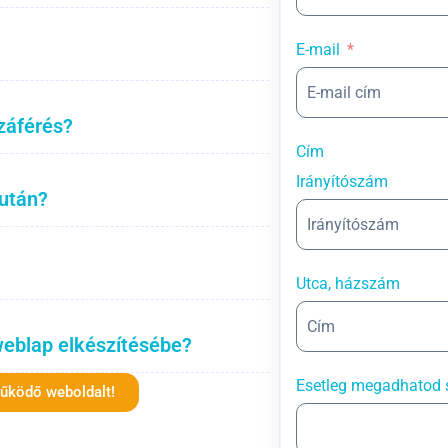
E-mail
záférés?
Cím
Irányítószám
 után?
Utca, házszám
weblap elkészítésébe?
Esetleg megadhatod 
működő weboldalt!