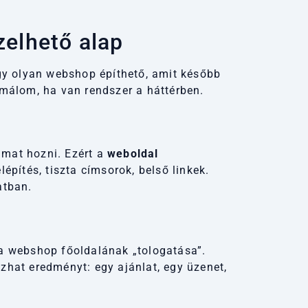
elhető alap
y olyan webshop építhető, amit később
málom, ha van rendszer a háttérben.
lmat hozni. Ezért a
weboldal
pítés, tiszta címsorok, belső linkek.
atban.
t a webshop főoldalának „tologatása”.
at eredményt: egy ajánlat, egy üzenet,