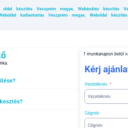
g oldal készítés Veszprém megye
,
Webáruház készítés V
Weboldal karbantartás Veszprém megye
,
Weboldal készíté
tő
1 munkanapon belül v
nka.
Kérj ajánla
ítése?
Vezetéknév
rkesztés?
Cégnév