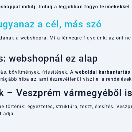
hoppal indulj. Indulj a legjobban fogyó termékekkel 
ugyanaz a cél, más szó
danak a webshopra. Mi a lényegre figyelünk: az online 
s: webshopnál ez alap
tás, bővítmények, frissítések. A
weboldal karbantartás
rágább hiba az, ami észrevétlenül viszi el a rendelések
k – Veszprém vármegyéből i
e történik: egyeztetés, struktúra, teszt, élesítés. Ves
 adja.