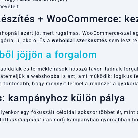
bevételt.
készítés + WooCommerce: kez
hopnál azért jó, mert rugalmas. WooCommerce-szel eg
egória, új akció. És a
weboldal szerkesztés
sem lesz ré
ből jöjjön a forgalom
aoldalak és termékleírások hosszú távon tudnak forga
átemeljük a webshopba is azt, ami működik: logikus felé
g fontosabb, hogy mennyit termel a rendszer a gyakorl
és: kampányhoz külön pálya
 Ilyenkor egy fókuszált céloldal sokszor többet ér, min
tott
landingoldal
írásmód) kampányban gyorsabban hozh