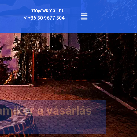
info@wkmail.hu
//
+36 30 9677 304
mikor a vásárlás