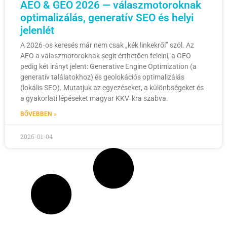
AEO & GEO 2026 — válaszmotoroknak
optimalizálás, generatív SEO és helyi
jelenlét
A 2026‑os keresés már nem csak „kék linkekről” szól. Az
AEO a válaszmotoroknak segít érthetően felelni, a GEO
pedig két irányt jelent: Generative Engine Optimization (a
generatív találatokhoz) és geolokációs optimalizálás
(lokális SEO). Mutatjuk az egyezéseket, a különbségeket és
a gyakorlati lépéseket magyar KKV‑kra szabva.
BŐVEBBEN »
2026-01-04