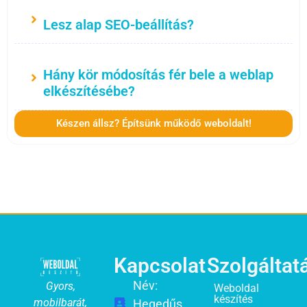
Lesz alap SEO-beállítás?
Hány kör módosítás fér bele a weblap
elkészítésébe?
Készen állsz? Építsünk működő weboldalt!
Kapcsolat
Szolgáltat
Név:
Gyors,
Weboldal
készítés
mobilbarát,
Hegedűs