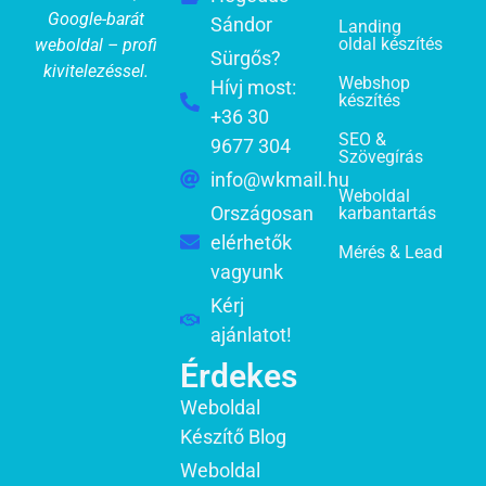
Google-barát
Sándor
Landing
oldal készítés
weboldal – profi
Sürgős?
kivitelezéssel.
Webshop
Hívj most:
készítés
+36 30
SEO &
9677 304
Szövegírás
info@wkmail.hu
Weboldal
Országosan
karbantartás
elérhetők
Mérés & Lead
vagyunk
Kérj
ajánlatot!
Érdekes
Weboldal
Készítő Blog
Weboldal