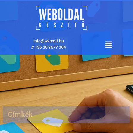
info@wkmail.hu
//
+36 30 9677 304
Címkék