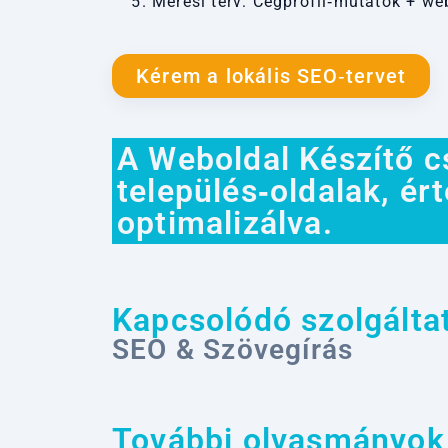
Mérési terv: Cégprofil‑mutatók + w
Kérem a lokális SEO‑tervet
A Weboldal Készítő c
település‑oldalak, ér
optimalizálva.
Kapcsolódó szolgálta
SEO & Szövegírás
További olvasmányok 