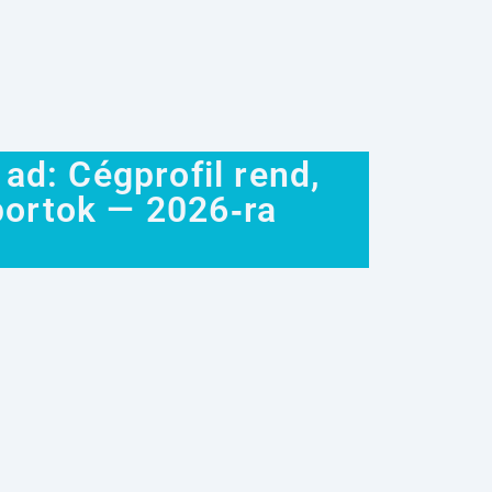
ad: Cégprofil rend,
iportok — 2026‑ra