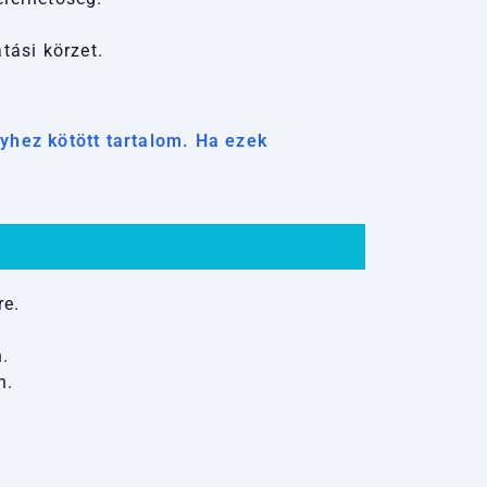
tási körzet.
lyhez kötött tartalom. Ha ezek
re.
.
n.