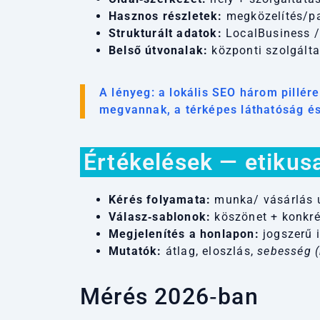
Hasznos részletek:
megközelítés/par
Strukturált adatok:
LocalBusiness / 
Belső útvonalak:
központi szolgálta
A lényeg: a lokális SEO három pillér
megvannak, a térképes láthatóság és 
Értékelések — etikus
Kérés folyamata:
munka/ vásárlás ut
Válasz‑sablonok:
köszönet + konkré
Megjelenítés a honlapon:
jogszerű i
Mutatók:
átlag, eloszlás,
sebesség (
Mérés 2026‑ban