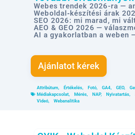
Webes trendek 2026-ra — am
Weboldal‑készítési árak 20
SEO 2026: mi marad, mi vált
AEO & GEO 2026 — válaszmot
AI a gyakorlatban a weben —
Ajánlatot kérek
Attribútum
,
Értékelés
,
Fotó
,
GA4
,
GEO
,
Ge
Médiakapcsolat
,
Mérés
,
NAP
,
Nyivatartás
,
Videó
,
Webanalitika