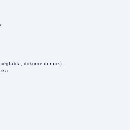
.
k.
, cégtábla, dokumentumok).
rka.