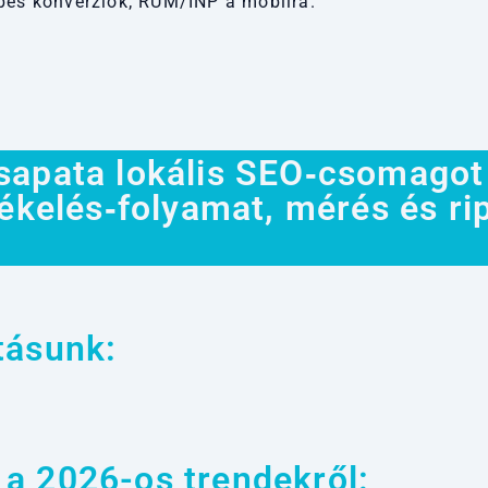
ebes konverziók; RUM/INP a mobilra.
sapata lokális SEO‑csomagot 
tékelés‑folyamat, mérés és r
tásunk:
a 2026-os trendekről: