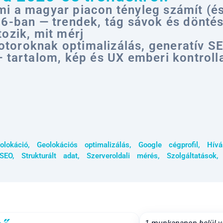
i a magyar piacon tényleg számít (é
26-ban — trendek, tág sávok és dönté
ozik, mit mérj
oroknak optimalizálás, generatív SEO
 tartalom, kép és UX emberi kontroll
olokáció
,
Geolokációs optimalizálás
,
Google cégprofil
,
Hívá
SEO
,
Strukturált adat
,
Szerveroldali mérés
,
Szolgáltatások