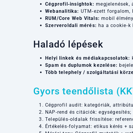
Cégprofil‑insightok:
megjelenések, á
Webanalitika:
UTM‑ezett forgalom, lo
RUM/Core Web Vitals:
mobil élmény 
Szerveroldali mérés:
ha a cookie‑k 
Haladó lépések
Helyi linkek és médiakapcsolatok:
k
Spam és duplumok kezelése:
bejele
Több telephely / szolgáltatási körze
Gyors teendőlista (K
Cégprofil audit: kategóriák, attribú
NAP‑rend és citációk: egységesítés;
Település‑oldalak frissítése: refer
Értékelés‑folyamat: etikus kérés + 