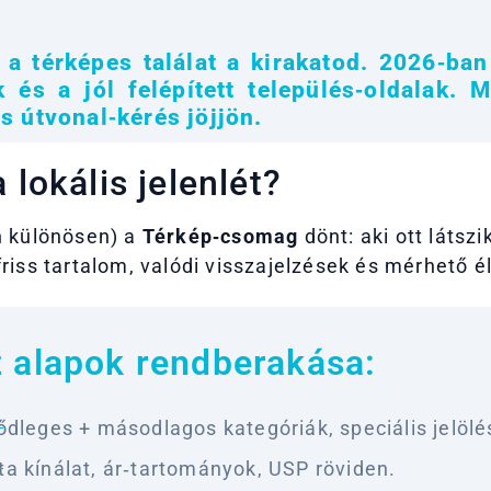
 a térképes találat a kirakatod. 2026‑ban
k és a jól felépített település‑oldalak. M
s útvonal‑kérés jöjjön.
 lokális jelenlét?
n különösen) a
Térkép‑csomag
dönt: aki ott látszi
friss tartalom, valódi visszajelzések és mérhető 
z alapok rendberakása:
ődleges + másodlagos kategóriák, speciális jelölé
ta kínálat, ár‑tartományok, USP röviden.