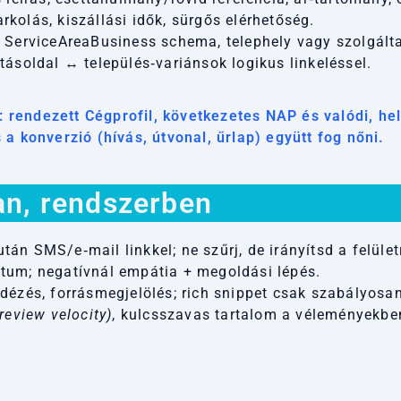
kolás, kiszállási idők, sürgős elérhetőség.
ServiceAreaBusiness schema, telephely vagy szolgálta
tásoldal ↔ település‑variánsok logikus linkeléssel.
e: rendezett Cégprofil, következetes NAP és valódi, he
a konverzió (hívás, útvonal, űrlap) együtt fog nőni.
an, rendszerben
án SMS/e‑mail linkkel; ne szűrj, de irányítsd a felület
tum; negatívnál empátia + megoldási lépés.
dézés, forrásmegjelölés; rich snippet csak szabályosan
review velocity)
, kulcsszavas tartalom a véleményekbe