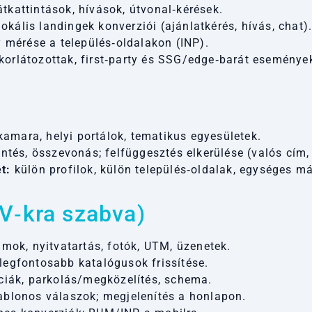
tkattintások, hívások, útvonal‑kérések.
kális landingek konverziói (ajánlatkérés, hívás, chat)
mérése a település‑oldalakon (INP).
korlátozottak, first‑party és SSG/edge‑barát eseménye
amara, helyi portálok, tematikus egyesületek.
ntés, összevonás; felfüggesztés elkerülése (valós cím
t:
külön profilok, külön település‑oldalak, egységes má
KV‑kra szabva)
tumok, nyitvatartás, fotók, UTM, üzenetek.
 legfontosabb katalógusok frissítése.
enciák, parkolás/megközelítés, schema.
sablonos válaszok; megjelenítés a honlapon.