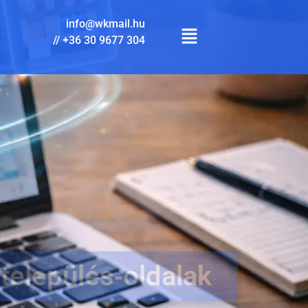
info@wkmail.hu
//
+36 30 9677 304
 település‑oldalak