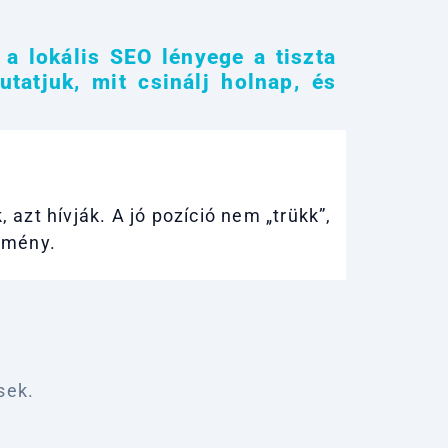
 a lokális SEO lényege a tiszta
utatjuk, mit csinálj holnap, és
k, azt hívják. A jó pozíció nem „trükk”,
élmény.
sek.