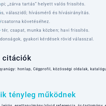
; „zárva tartás” helyett valós frissítés.
ás, válaszidő; hívásmérő és hívásirányítás.
/csatorna követéséhez.
tér, csapat, munka közben; havi frissítés.
jdonságok, gyakori kérdések rövid válasszal.
 citációk
yanúgy: honlap, Cégprofil, közösségi oldalak, katalóg
mik tényleg működnek
 leírás, esettanulmány/rövid referencia, ár‑tartomány, 