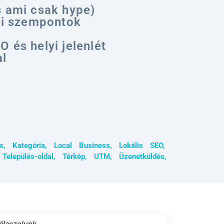
s ami csak hype)
si szempontok
 és helyi jelenlét
al
s
,
Kategória
,
Local Business
,
Lokális SEO
,
,
Település-oldal
,
Térkép
,
UTM
,
Üzenetküldés
,