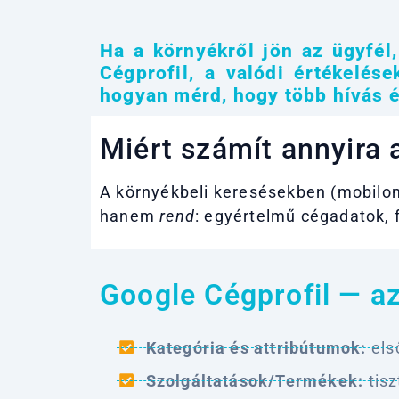
Ha a környékről jön az ügyfél,
Cégprofil, a valódi értékelése
hogyan mérd, hogy több hívás é
Miért számít annyira a
A környékbeli keresésekben (mobilo
hanem
rend
: egyértelmű cégadatok, 
Google Cégprofil — a
Kategória és attribútumok:
els
Szolgáltatások/Termékek:
tisz