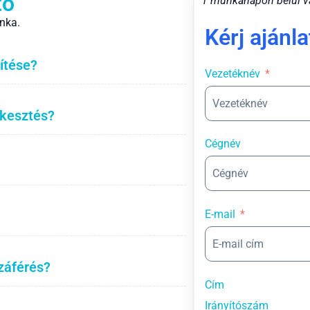
tő
1 munkanapon belül v
nka.
Kérj ajánla
ítése?
Vezetéknév
rkesztés?
Cégnév
E-mail
záférés?
Cím
Irányítószám