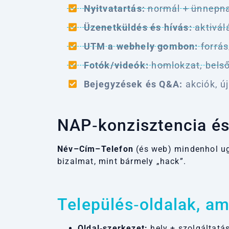
Nyitvatartás:
normál + ünnepnapi
Üzenetküldés és hívás:
aktivál
UTM a webhely gombon:
forrás
Fotók/videók:
homlokzat, belső 
Bejegyzések és Q&A:
akciók, ú
NAP‑konzisztencia és
Név–Cím–Telefon
(és web) mindenhol ug
bizalmat, mint bármely „hack”.
Település‑oldalak, a
Oldal‑szerkezet:
hely + szolgáltatás