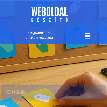
info@wkmail.hu
//
+36 30 9677 304
Címkék