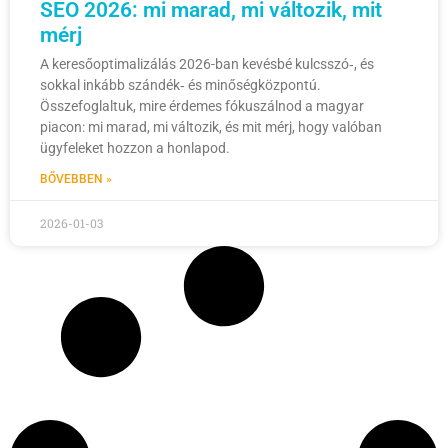
SEO 2026: mi marad, mi változik, mit
mérj
A keresőoptimalizálás 2026-ban kevésbé kulcsszó‑, és
sokkal inkább szándék‑ és minőségközpontú.
Összefoglaltuk, mire érdemes fókuszálnod a magyar
piacon: mi marad, mi változik, és mit mérj, hogy valóban
ügyfeleket hozzon a honlapod.
BŐVEBBEN »
2026-01-03