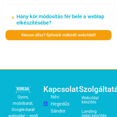
Hány kör módosítás fér bele a weblap
elkészítésébe?
Készen állsz? Építsünk működő weboldalt!
Kapcsolat
Szolgáltat
Név:
Gyors,
Weboldal
készítés
mobilbarát,
Hegedűs
Google-barát
Sándor
Landing
oldal készítés
weboldal – profi