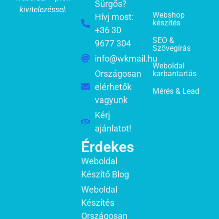
Sürgős?
kivitelezéssel.
Webshop
Hívj most:
készítés
+36 30
SEO &
9677 304
Szövegírás
info@wkmail.hu
Weboldal
Országosan
karbantartás
elérhetők
Mérés & Lead
vagyunk
Kérj
ajánlatot!
Érdekes
Weboldal
Készítő Blog
Weboldal
Készítés
Országosan