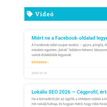
Videó
Miért ne a Facebook-oldalad legye
A Facebook-oldal szuper eszköz — gyors, pörgős, é
mindent egyetlen „bérelt” felületre feltenni. Mutat
valódi érdeklődők legyenek.
BŐVEBBEN »
2026-02-15
Lokális SEO 2026 — Cégprofil, ért
Ha a környékről jön az ügyfél, a térképes találat a k
mit csinálj holnap, és hogyan mérd, hogy több hívás