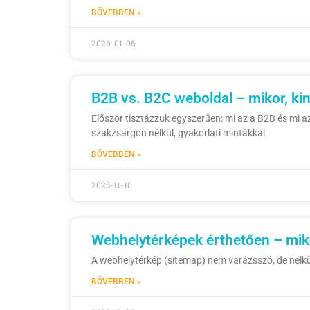
BŐVEBBEN »
2026-01-06
B2B vs. B2C weboldal – mikor, ki
Először tisztázzuk egyszerűen: mi az a B2B és mi 
szakzsargon nélkül, gyakorlati mintákkal.
BŐVEBBEN »
2025-11-10
Webhelytérképek érthetően – mikor
A webhelytérkép (sitemap) nem varázsszó, de nélkül
BŐVEBBEN »