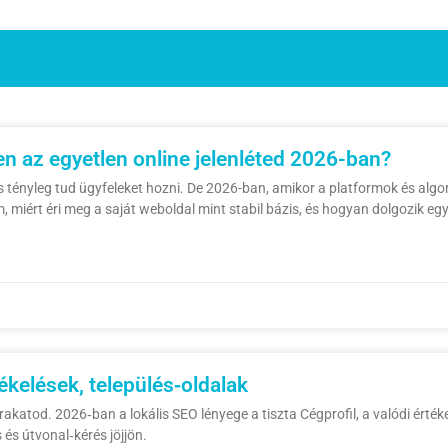
n az egyetlen online jelenléted 2026-ban?
s tényleg tud ügyfeleket hozni. De 2026-ban, amikor a platformok és alg
om, miért éri meg a saját weboldal mint stabil bázis, és hogyan dolgozik 
ékelések, település‑oldalak
irakatod. 2026‑ban a lokális SEO lényege a tiszta Cégprofil, a valódi értékel
 és útvonal‑kérés jöjjön.