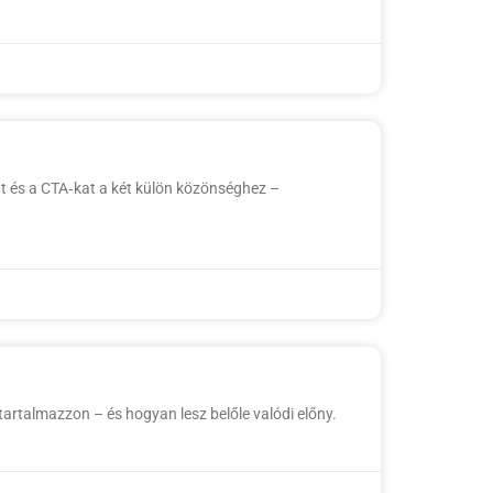
t és a CTA‑kat a két külön közönséghez –
artalmazzon – és hogyan lesz belőle valódi előny.