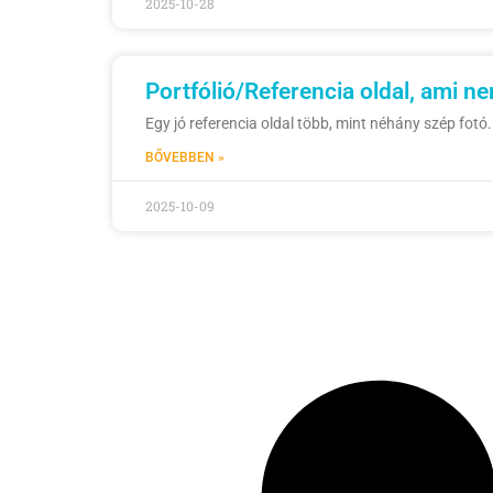
2025-10-28
Portfólió/Referencia oldal, ami n
Egy jó referencia oldal több, mint néhány szép fot
BŐVEBBEN »
2025-10-09