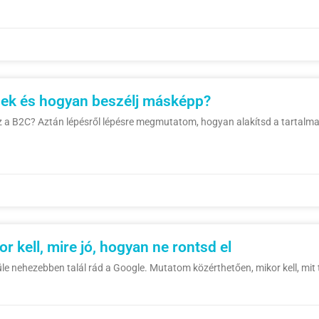
nek és hogyan beszélj másképp?
az a B2C? Aztán lépésről lépésre megmutatom, hogyan alakítsd a tartalma
 kell, mire jó, hogyan ne rontsd el
e nehezebben talál rád a Google. Mutatom közérthetően, mikor kell, mit t