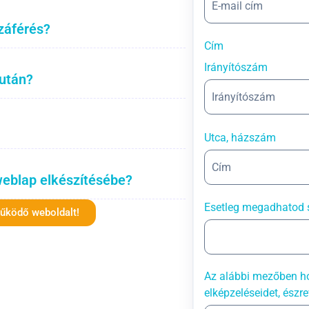
záférés?
Cím
Irányítószám
 után?
Utca, házszám
weblap elkészítésébe?
Esetleg megadhatod 
működő weboldalt!
Az alábbi mezőben ho
elképzeléseidet, észre