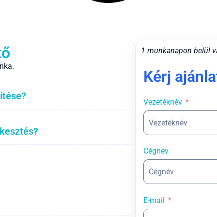
tő
1 munkanapon belül v
nka.
Kérj ajánla
ítése?
Vezetéknév
rkesztés?
Cégnév
E-mail