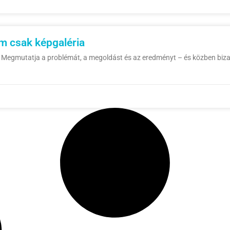
em csak képgaléria
ó. Megmutatja a problémát, a megoldást és az eredményt – és közben biza